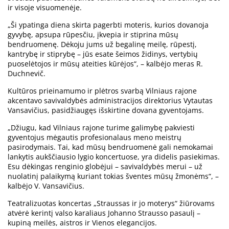
ir visoje visuomenėje.
„Ši ypatinga diena skirta pagerbti moteris, kurios dovanoja
gyvybę, apsupa rūpesčiu, įkvepia ir stiprina mūsų
bendruomenę. Dėkoju jums už begalinę meilę, rūpestį,
kantrybę ir stiprybę – jūs esate šeimos židinys, vertybių
puoselėtojos ir mūsų ateities kūrėjos“, – kalbėjo meras R.
Duchnevič.
Kultūros prieinamumo ir plėtros svarbą Vilniaus rajone
akcentavo savivaldybės administracijos direktorius Vytautas
Vansavičius, pasidžiaugęs išskirtine dovana gyventojams.
„Džiugu, kad Vilniaus rajone turime galimybę pakviesti
gyventojus mėgautis profesionalaus meno meistrų
pasirodymais. Tai, kad mūsų bendruomenė gali nemokamai
lankytis aukščiausio lygio koncertuose, yra didelis pasiekimas.
Esu dėkingas renginio globėjui – savivaldybės merui – už
nuolatinį palaikymą kuriant tokias šventes mūsų žmonėms“, –
kalbėjo V. Vansavičius.
Teatralizuotas koncertas „Straussas ir jo moterys“ žiūrovams
atvėrė kerintį valso karaliaus Johanno Strausso pasaulį –
kupiną meilės, aistros ir Vienos elegancijos.