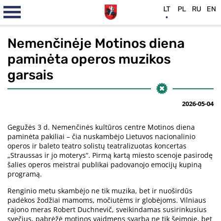
LT
PL
RU
EN
Nemenčinėje Motinos diena
paminėta operos muzikos
garsais
2026-05-04
Gegužės 3 d. Nemenčinės kultūros centre Motinos diena
paminėta pakiliai – čia nuskambėjo Lietuvos nacionalinio
operos ir baleto teatro solistų teatralizuotas koncertas
„Straussas ir jo moterys“. Pirmą kartą miesto scenoje pasirodę
šalies operos meistrai publikai padovanojo emocijų kupiną
programą.
Renginio metu skambėjo ne tik muzika, bet ir nuoširdūs
padėkos žodžiai mamoms, močiutėms ir globėjoms. Vilniaus
rajono meras Robert Duchnevič, sveikindamas susirinkusius
svečius, pabrėžė motinos vaidmens svarbą ne tik šeimoje, bet