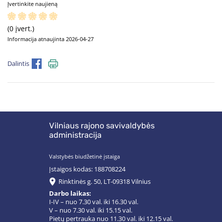
Įvertinkite naujieną
(0 įvert.)
Informacija atnaujinta 2026-04-27
Dalintis
Vilniaus rajono savivaldybės
administracija
Valstybės biudžetinė įstaiga
Įstaigos kodas: 188708224
Rinktinės g. 50, LT-09318 Vilnius
Darbo laikas:
I-IV – nuo 7.30 val. iki 16.30 val.
V – nuo 7.30 val. iki 15.15 val.
Pietų pertrauka nuo 11.30 val. iki 12.15 val.