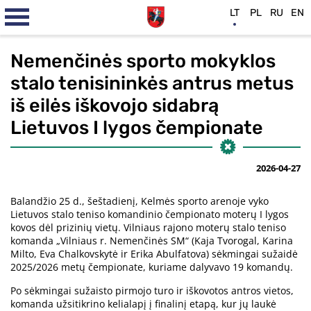
LT
PL
RU
EN
Nemenčinės sporto mokyklos
stalo tenisininkės antrus metus
iš eilės iškovojo sidabrą
Lietuvos I lygos čempionate
2026-04-27
Balandžio 25 d., šeštadienį, Kelmės sporto arenoje vyko
Lietuvos stalo teniso komandinio čempionato moterų I lygos
kovos dėl prizinių vietų. Vilniaus rajono moterų stalo teniso
komanda „Vilniaus r. Nemenčinės SM“ (Kaja Tvorogal, Karina
Milto, Eva Chalkovskytė ir Erika Abulfatova) sėkmingai sužaidė
2025/2026 metų čempionate, kuriame dalyvavo 19 komandų.
Po sėkmingai sužaisto pirmojo turo ir iškovotos antros vietos,
komanda užsitikrino kelialapį į finalinį etapą, kur jų laukė