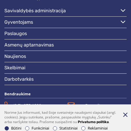
savivaldybės administracija
gyventojams
paslaugos
asmenų aptarnavimas
naujienos
skelbimai
darbotvarkės
Bendraukime
(0 5)  275 1990
vrsa@vrsa.lt
Norime Jus informuoti, kad šioje svetainėje naudojami slapukai (angl.
Facebook
Youtube
cookies). Jeigu sutinkate, prašome, paspauskite mygtuką „Sutinku“
arba naršykite toliau. Prašome susipažinti su
.
Privatumo politika
Prenumerata
Parašykite mums
Būtini
Funkciniai
Statistiniai
Reklaminiai