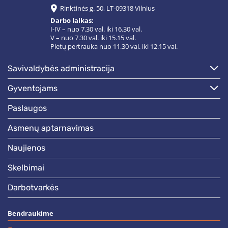
Rinktinės g. 50, LT-09318 Vilnius
Darbo laikas:
I-IV – nuo 7.30 val. iki 16.30 val.
V – nuo 7.30 val. iki 15.15 val.
Pietų pertrauka nuo 11.30 val. iki 12.15 val.
savivaldybės administracija
gyventojams
paslaugos
asmenų aptarnavimas
naujienos
skelbimai
darbotvarkės
Bendraukime