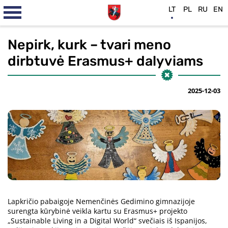
LT
PL
RU
EN
Nepirk, kurk – tvari meno
dirbtuvė Erasmus+ dalyviams
2025-12-03
Lapkričio pabaigoje Nemenčinės Gedimino gimnazijoje
surengta kūrybinė veikla kartu su Erasmus+ projekto
„Sustainable Living in a Digital World“ svečiais iš Ispanijos,