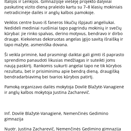
Italijos ir Lenkijos. Gimnazijoje viešėję projekto dalyviai
paskutinę vizito dieną praleido kartu su 7–8 klasių mokiniais
netradicinėje dailės ir anglų kalbos pamokoje.
Veiklos centre buvo iš faneros likučių išpjauti angeliukai.
Nedideli mediniai ruošiniai tapo pagrindu mokinių ir svečių
kūrybai: jie rinko spalvas, derino motyvus, bendravo ir dirbo
drauge. Kiekvienas dekoruotas angelas įgijo savitą išraišką ir
tapo mažyte, asmeniška dovana.
Ši veikla priminė, kad prasmingi daiktai gali gimti iš paprasto
sprendimo panaudoti likusias medžiagas ir suteikti joms
naują paskirtį. Rankomis sukurti angelai tapo ne tik kūrybos
rezultatu, bet ir prisiminimu apie bendrą dieną, draugišką
bendradarbiavimą bei tvarios kūrybos patirtį.
Pamoką organizavo dailės mokytoja Dovilė Blažytė-Vanagienė
ir anglų kalbos mokytoja Justina Zacharevič.
Inf. Dovilė Blažytė-Vanagienė, Nemenčinės Gedimino
gimnazija
Nuotr. Justina Zacharevič, Nemenčinės Gedimino gimnazija