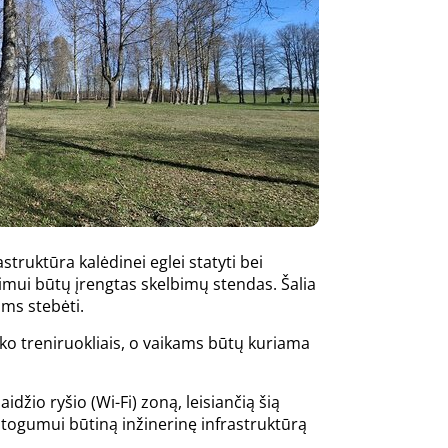
uktūra kalėdinei eglei statyti bei
imui būtų įrengtas skelbimų stendas. Šalia
ams stebėti.
ko treniruokliais, o vaikams būtų kuriama
io ryšio (Wi-Fi) zoną, leisiančią šią
atogumui būtiną inžinerinę infrastruktūrą