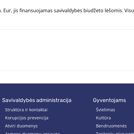
ln. Eur, jis finansuojamas savivaldybės biudžeto lėšomis. V
savivaldybės administracija
gyventojams
Struktūra ir kontaktai
Švietimas
Korupcijos prevencija
Kultūra
Atviri duomenys
Bendruomenės
Asmens duomenų apsauga
Teritorijų planavi