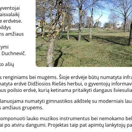
yventojai
aisvalaikį
se erdvėse.
ildys
oms amžiaus
m
ažymi
t Duchnevič.
ko ašių
enginiams bei mugėms. Šioje erdvėje būtų numatyta infrastr
matyta erdvė Didžiosios Riešės herbui, o gyventojų informav
s poilsio erdvė, kurią ketinama pritaikyti dangaus šviesuli
planuojama numatyti gimnastikos aikštelę su moderniais lau
ms amžiaus grupėms.
komponuoti lauko muzikos instrumentus bei nemokamo belaidž
bai po atviru dangumi. Projektas taip pat apimtų lankytojų p