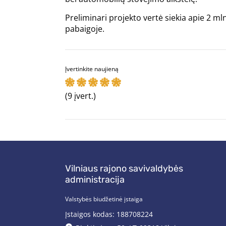
Preliminari projekto vertė siekia apie 2 m
pabaigoje.
Įvertinkite naujieną
(9 įvert.)
Vilniaus rajono savivaldybės
administracija
Valstybės biudžetinė įstaiga
Įstaigos kodas: 188708224