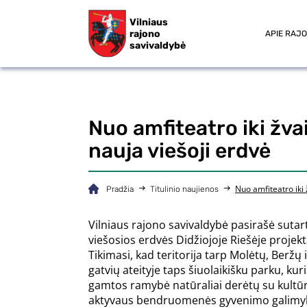
Vilniaus
rajono
APIE RAJ
savivaldybė
Nuo amfiteatro iki žva
nauja viešoji erdvė
Nuo amfiteatro iki
Pradžia
Titulinio naujienos
Vilniaus rajono savivaldybė pasirašė sutart
viešosios erdvės Didžiojoje Riešėje projek
Tikimasi, kad teritorija tarp Molėtų, Beržų 
gatvių ateityje taps šiuolaikišku parku, ku
gamtos ramybė natūraliai derėtų su kultūr
aktyvaus bendruomenės gyvenimo galimy