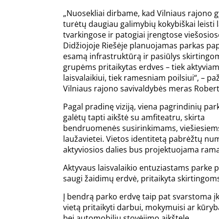
„Nuosekliai dirbame, kad Vilniaus rajono g
turėtų daugiau galimybių kokybiškai leisti l
tvarkingose ir patogiai įrengtose viešosio
Didžiojoje Riešėje planuojamas parkas pap
esamą infrastruktūrą ir pasiūlys skirting
grupėms pritaikytas erdves – tiek aktyvia
laisvalaikiui, tiek ramesniam poilsiui“, – p
Vilniaus rajono savivaldybės meras Rober
Pagal pradinę viziją, viena pagrindinių par
galėtų tapti aikštė su amfiteatru, skirta
bendruomenės susirinkimams, viešiesiems r
laužavietei. Vietos identitetą pabrėžtų nu
aktyviosios dalies bus projektuojama ramau
Aktyvaus laisvalaikio entuziastams parke 
saugi žaidimų erdvė, pritaikyta skirtingo
Į bendrą parko erdvę taip pat svarstoma į
vietą pritaikyti darbui, mokymuisi ar kūry
bei automobilių stovėjimo aikštelę.