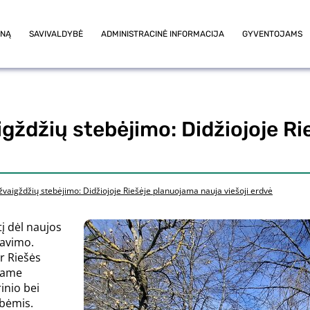
ONĄ
SAVIVALDYBĖ
ADMINISTRACINĖ INFORMACIJA
GYVENTOJAMS
igždžių stebėjimo: Didžiojoje R
 žvaigždžių stebėjimo: Didžiojoje Riešėje planuojama nauja viešoji erdvė
į dėl naujos
tavimo.
ir Riešės
riame
inio bei
bėmis.