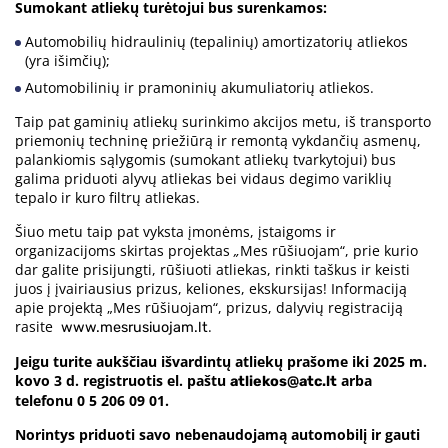
Sumokant atliekų turėtojui bus surenkamos:
Automobilių hidraulinių (tepalinių) amortizatorių atliekos
(yra išimčių);
Automobilinių ir pramoninių akumuliatorių atliekos.
Taip pat gaminių atliekų surinkimo akcijos metu, iš transporto
priemonių techninę priežiūrą ir remontą vykdančių asmenų,
palankiomis sąlygomis (sumokant atliekų tvarkytojui) bus
galima priduoti alyvų atliekas bei vidaus degimo variklių
tepalo ir kuro filtrų atliekas.
Šiuo metu taip pat vyksta įmonėms, įstaigoms ir
organizacijoms skirtas projektas
„
Mes rūšiuojam“, prie kurio
dar galite prisijungti, rūšiuoti atliekas, rinkti taškus ir keisti
juos į įvairiausius prizus, keliones, ekskursijas! Informaciją
apie projektą „Mes rūšiuojam“, prizus, dalyvių registraciją
rasite
.
www.mesrusiuojam.lt
Jeigu turite aukščiau išvardintų atliekų prašome iki 2025 m.
kovo 3 d. registruotis el. paštu
arba
atliekos@atc.lt
telefonu 0 5 206 09 01.
Norintys priduoti savo nebenaudojamą automobilį ir gauti