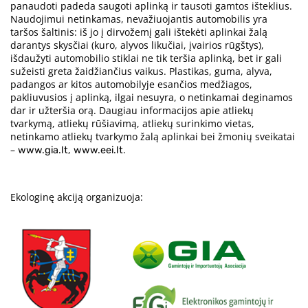
panaudoti padeda saugoti aplinką ir tausoti gamtos išteklius.
Naudojimui netinkamas, nevažiuojantis automobilis yra
taršos šaltinis: iš jo į dirvožemį gali ištekėti aplinkai žalą
darantys skysčiai (kuro, alyvos likučiai, įvairios rūgštys),
išdaužyti automobilio stiklai ne tik teršia aplinką, bet ir gali
sužeisti greta žaidžiančius vaikus. Plastikas, guma, alyva,
padangos ar kitos automobilyje esančios medžiagos,
pakliuvusios į aplinką, ilgai nesuyra, o netinkamai deginamos
dar ir užteršia orą. Daugiau informacijos apie atliekų
tvarkymą, atliekų rūšiavimą, atliekų surinkimo vietas,
netinkamo atliekų tvarkymo žalą aplinkai bei žmonių sveikatai
–
,
.
www.gia.lt
www.eei.lt
Ekologinę akciją organizuoja: