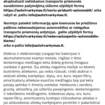
eksploatuoti netinkamos transporto priemonės
sunaikinimo pažymėjimą siūlome užpildyti formą
arba
https://autotvarkymas.lt/noriu-priduoti-automobili/
rašyti el. paštu
.
info@autotvarkymas.lt
Norintys pateikti informaciją apie kiemuose be priežiūros
paliktus nebenaudojamus automobilius ar nelegalius
transporto priemonių ardytojus, galite užpildyti formą
https://autotvarkymas.lt/nebevaziuojantis-automobilis-
kieme/
arba e-paštu
.
info@autotvarkymas.lt
Elektros ir elektroninėje įrangoje bei baterijose ir
akumuliatoriuose esantys metalai, rūgštys ir kitos
kenksmingos medžiagos kelia didelę grėsmę žmogaus
sveikatai ir gamtai. Šių atliekų negalima maišyti su kitomis
buitinėmis atliekomis. Jas reikia rūšiuoti, rinkti atskirai ir
atiduoti atliekų tvarkytojui. Alyvų, oro, kuro, tepalo filtrų,
amortizatorių atliekose esančios medžiagos taip pat kelia
pavojų aplinkai ir žmonių sveikatai. Patekusios į vandenį,
gruntą, atmosferą, jos užteršia pavojingomis, kenksmingomis
ir toksiškomis medžiagomis. Kiekvienas alyvų, oro, kuro,
tepalo filtrų, amortizatorių turėtojas rūšiuodamas atliekas ir
jas atiduodamas atliekų tvarkytojams perdirbti ir pakartotinai