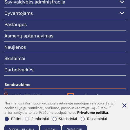
savivaldybės administracija
gyventojams
paslaugos
asmenų aptarnavimas
naujienos
skelbimai
darbotvarkės
Bendraukime
(0 5)  275 1990
vrsa@vrsa.lt
Norime Jus informuoti, kad šioje svetainėje naudojami slapukai (angl.
Facebook
Youtube
cookies). Jeigu sutinkate, prašome, paspauskite mygtuką „Sutinku“
arba naršykite toliau. Prašome susipažinti su
.
Privatumo politika
Prenumerata
Parašykite mums
Būtini
Funkciniai
Statistiniai
Reklaminiai
Sutinku su visais
Sutinku
Nesutinku