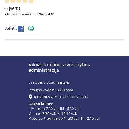
(0 įvert.)
Informacija atnaujinta 2026-04-01
Dalintis
Vilniaus rajono savivaldybės
administracija
Valstybės biudžetinė įstaiga
Įstaigos kodas: 188708224
Rinktinės g. 50, LT-09318 Vilnius
Darbo laikas:
I-IV – nuo 7.30 val. iki 16.30 val.
V – nuo 7.30 val. iki 15.15 val.
Pietų pertrauka nuo 11.30 val. iki 12.15 val.