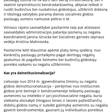
skatinti tarpinstitucinį bendradarbiavimą, aktyviai ieškoti ir
ruošti budinčius bei nuolatinius globotojus, užtikrinti didesnę
ir tikslingą valstybės paramą dienos socialinės globos
paslaugų asmens namuose plėtrai ir kt.
Vilniaus rajono savivaldybei pasitarime taip pat atstovavo
savivaldybės administracijos patarėja (asmenų su negalia
koordinatorė) Janina Girucka bei Socialinės gerovės skyriaus
vedėja Kristina Malinovska.
Pasitarime kelti klausimai apėmė platų temų spektrą: nuo
konkrečių paslaugų pritaikymo pagal skirtingų negalių
ypatumus iki pagalbos šeimoms bei budinčių globotojų
poreikio vaikams su negalia užtikrinimo.
Kas yra deinstitucionalizacija?
Lietuvoje nuo 2014 m. įgyvendinama žmonių su negalia
globos deinstitucionalizacija – perėjimas nuo institucinės
globos prie šeimoje ir bendruomenėje teikiamų paslaugų
asmenims su intelekto ir (ar) psichosocialine negalia, kuria
siekiama atsisakyti žmogaus teises ir laisves pažeidžiančių
didelių globos namų ir suteikti galimybę asmenims su negalia
gyventi bendruomenėje, gaunant jų individualius poreikius