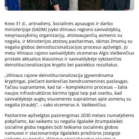
Kovo 31 d., antradienį, Socialinės apsaugos ir darbo
ministerijoje (SADM) įvyko Vilniaus regiono savivaldybių,
nevyriausybinių organizacijų, atstovaujančių asmenis su
negalia, ir Ministerijos atstovų pasitarimas, skirtas žmonių su
negalia globos deinstitucionalizacijos procesui apžvelgti. Jo
metu Vilniaus rajono savivaldybės vicemeras Algis Vaitkevičius
pristatė aktualius klausimus ir savivaldybėje vykstančios
deinstitucionalizacijos kryptis bei pasiektus rezultatus.
„Vilniaus rajone deinstitucionalizacija įgyvendinama
kryptingai, plečiant konkrečias bendruomenines paslaugas.
Tačiau suprantame, kad tai – kompleksinis procesas – šalia
naujos infrastruktūros kūrimo lygiai taip pat svarbu, kad
savivaldybėje augtų visuomenės supratimas apie asmenų su
negalia įtrauktį“, – sako vicemeras A. Vaitkevičius.
Pasitarime apžvelgtas pasirengimas 2030 metais numatytiems
pokyčiams, kai vaikams su negalia ilgalaikė (trumpalaikė)
socialinė globa negalės būti teikiama socialinės globos
namuose ir stacionarinėje ilgalaikės priežiūros įstaigoje
vaikams su negalia, išskyrus specializuotus slaugos ir