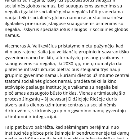
socialinės globos namus, bei suaugusiems asmenims su
negalia ilgalaikė socialinė globa negalės būti pradedama
naujai teikti socialinės globos namuose ar stacionarinėse
ilgalaikės priežiūros įstaigose suaugusiems asmenims su
negalia, išskyrus specializuotus slaugos ir socialinės globos
namus.
Vicemeras A. Vaitkevičius pristatymo metu pažymėjo, kad
Vilniaus rajone, šalia jau veikiančių grupinio ir savarankiško
gyvenimo namų bei kitų alternatyvių paslaugų vaikams ir
suaugusiems su negalia, iki 2030-ųjų metų numatyta dar
platesnė infrastruktūros plėtra: bus steigiami trys nauji
grupinio gyvenimo namai, kuriami dienos užimtumo centrai,
statomi socialinės globos namai, pradėta teikti laikino
atokvėpio paslauga institucijoje vaikams su negalia bei
plečiamas apsaugoto būsto tinklas. Vienas artimiausių šio
proceso žingsnių – šį pavasarį Didžiojoje Riešėje duris
atversiantis dienos užimtumo centras su socialinėmis
dirbtuvėmis, skirtomis grupinio gyvenimo namų gyventojų
užimtumui ir integracijai.
Taip pat buvo pabrėžta, kad sėkmingam perėjimui nuo
institucinės globos prie šeimoje ir bendruomenėje teikiamų
paslaugų būtina ne tik kurti tam skirtą infrastruktūrą, bet ir