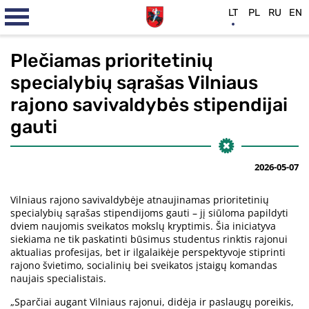
LT
PL
RU
EN
Plečiamas prioritetinių
specialybių sąrašas Vilniaus
rajono savivaldybės stipendijai
gauti
2026-05-07
Vilniaus rajono savivaldybėje atnaujinamas prioritetinių
specialybių sąrašas stipendijoms gauti – jį siūloma papildyti
dviem naujomis sveikatos mokslų kryptimis. Šia iniciatyva
siekiama ne tik paskatinti būsimus studentus rinktis rajonui
aktualias profesijas, bet ir ilgalaikėje perspektyvoje stiprinti
rajono švietimo, socialinių bei sveikatos įstaigų komandas
naujais specialistais.
„Sparčiai augant Vilniaus rajonui, didėja ir paslaugų poreikis,