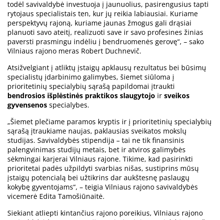
todėl savivaldybė investuoja į jaunuolius, pasirengusius tapti
rytojaus specialistais ten, kur jų reikia labiausiai. Kuriame
perspektyvų rajoną, kuriame jaunas žmogus gali drąsiai
planuoti savo ateitį, realizuoti save ir savo profesines žinias
paversti prasmingu indėliu į bendruomenės gerovę“, – sako
Vilniaus rajono meras Robert Duchnevič.
Atsižvelgiant į atliktų įstaigų apklausų rezultatus bei būsimų
specialistų įdarbinimo galimybes, šiemet siūloma į
prioritetinių specialybių sąrašą papildomai įtraukti
bendrosios išplėstinės praktikos slaugytojo
ir
sveikos
gyvensenos
specialybes.
„Šiemet plečiame paramos kryptis ir į prioritetinių specialybių
sąrašą įtraukiame naujas, paklausias sveikatos mokslų
studijas. Savivaldybės stipendija – tai ne tik finansinis
palengvinimas studijų metais, bet ir atviros galimybės
sėkmingai karjerai Vilniaus rajone. Tikime, kad pasirinkti
prioritetai padės užpildyti svarbias nišas, sustiprins mūsų
įstaigų potencialą bei užtikrins dar aukštesnę paslaugų
kokybę gyventojams“, – teigia Vilniaus rajono savivaldybės
vicemerė Edita Tamošiūnaitė.
Siekiant atliepti kintančius rajono poreikius, Vilniaus rajono