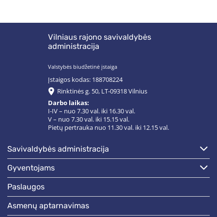
Vilniaus rajono savivaldybės
administracija
Valstybės biudžetinė įstaiga
Įstaigos kodas: 188708224
Rinktinės g. 50, LT-09318 Vilnius
Darbo laikas:
I-IV – nuo 7.30 val. iki 16.30 val.
V – nuo 7.30 val. iki 15.15 val.
Pietų pertrauka nuo 11.30 val. iki 12.15 val.
savivaldybės administracija
gyventojams
paslaugos
asmenų aptarnavimas