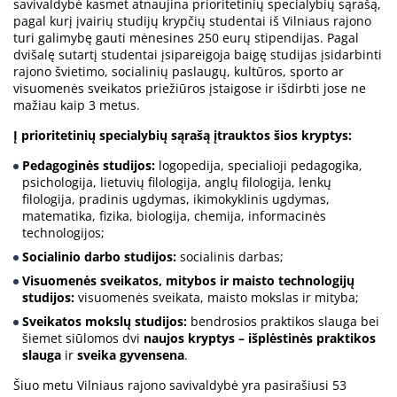
savivaldybė kasmet atnaujina prioritetinių specialybių sąrašą,
pagal kurį įvairių studijų krypčių studentai iš Vilniaus rajono
turi galimybę gauti mėnesines 250 eurų stipendijas. Pagal
dvišalę sutartį studentai įsipareigoja baigę studijas įsidarbinti
rajono švietimo, socialinių paslaugų, kultūros, sporto ar
visuomenės sveikatos priežiūros įstaigose ir išdirbti jose ne
mažiau kaip 3 metus.
Į prioritetinių specialybių sąrašą įtrauktos šios kryptys:
Pedagoginės studijos:
logopedija, specialioji pedagogika,
psichologija, lietuvių filologija, anglų filologija, lenkų
filologija, pradinis ugdymas, ikimokyklinis ugdymas,
matematika, fizika, biologija, chemija, informacinės
technologijos;
Socialinio darbo studijos:
socialinis darbas;
Visuomenės sveikatos, mitybos ir maisto technologijų
studijos:
visuomenės sveikata, maisto mokslas ir mityba;
Sveikatos mokslų studijos:
bendrosios praktikos slauga bei
šiemet siūlomos dvi
naujos kryptys – išplėstinės praktikos
slauga
ir
sveika gyvensena
.
Šiuo metu Vilniaus rajono savivaldybė yra pasirašiusi 53