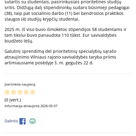
sutartis su studentais, pasirinkusiais prioritetines studijų
sritis. Didžiąją dalį stipendininkų sudaro būsimieji pedagogai
(38), taip pat socialinio darbo (11) bei bendrosios praktikos
slaugos (4) studijų krypčių studentai.
2025 m. iš viso buvo išmokėtos stipendijos 58 studentams ir
tam tikslui buvo panaudota 110 tūkst. Eur savivaldybės
biudžeto lėšų.
Galutinį sprendimą dėl prioritetinių specialybių sąrašo
atnaujinimo Vilniaus rajono savivaldybės taryba priims
artimiausiame posėdyje š. m. gegužės 22 d.
Įvertinkite naujieną
(0 įvert.)
Informacija atnaujinta 2026-05-07
Dalintis