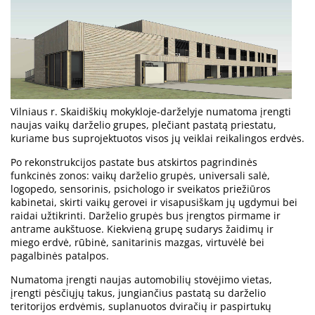
Vilniaus r. Skaidiškių mokykloje-darželyje numatoma įrengti
naujas vaikų darželio grupes, plečiant pastatą priestatu,
kuriame bus suprojektuotos visos jų veiklai reikalingos erdvės.
Po rekonstrukcijos pastate bus atskirtos pagrindinės
funkcinės zonos: vaikų darželio grupės, universali salė,
logopedo, sensorinis, psichologo ir sveikatos priežiūros
kabinetai, skirti vaikų gerovei ir visapusiškam jų ugdymui bei
raidai užtikrinti. Darželio grupės bus įrengtos pirmame ir
antrame aukštuose. Kiekvieną grupę sudarys žaidimų ir
miego erdvė, rūbinė, sanitarinis mazgas, virtuvėlė bei
pagalbinės patalpos.
Numatoma įrengti naujas automobilių stovėjimo vietas,
įrengti pėsčiųjų takus, jungiančius pastatą su darželio
teritorijos erdvėmis, suplanuotos dviračių ir paspirtukų