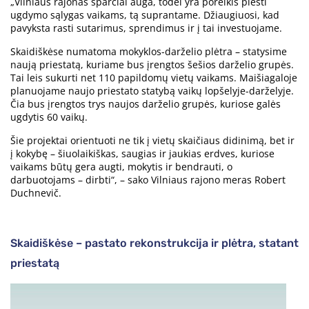
„Vilniaus rajonas sparčiai auga, todėl yra poreikis plėsti
ugdymo sąlygas vaikams, tą suprantame. Džiaugiuosi, kad
pavyksta rasti sutarimus, sprendimus ir į tai investuojame.
Skaidiškėse numatoma mokyklos-darželio plėtra – statysime
naują priestatą, kuriame bus įrengtos šešios darželio grupės.
Tai leis sukurti net 110 papildomų vietų vaikams. Maišiagaloje
planuojame naujo priestato statybą vaikų lopšelyje-darželyje.
Čia bus įrengtos trys naujos darželio grupės, kuriose galės
ugdytis 60 vaikų.
Šie projektai orientuoti ne tik į vietų skaičiaus didinimą, bet ir
į kokybę – šiuolaikiškas, saugias ir jaukias erdves, kuriose
vaikams būtų gera augti, mokytis ir bendrauti, o
darbuotojams – dirbti“, – sako Vilniaus rajono meras Robert
Duchnevič.
Skaidiškėse – pastato rekonstrukcija ir plėtra, statant
priestatą