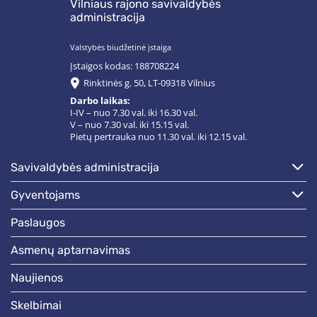
Vilniaus rajono savivaldybės
administracija
Valstybės biudžetinė įstaiga
Įstaigos kodas: 188708224
Rinktinės g. 50, LT-09318 Vilnius
Darbo laikas:
I-IV – nuo 7.30 val. iki 16.30 val.
V – nuo 7.30 val. iki 15.15 val.
Pietų pertrauka nuo 11.30 val. iki 12.15 val.
savivaldybės administracija
gyventojams
paslaugos
asmenų aptarnavimas
naujienos
skelbimai