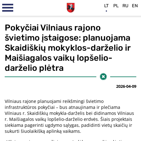
LT
PL
RU
EN
Pokyčiai Vilniaus rajono
švietimo įstaigose: planuojama
Skaidiškių mokyklos-darželio ir
Maišiagalos vaikų lopšelio-
darželio plėtra
2026-04-09
Vilniaus rajone planuojami reikšmingi švietimo
infrastruktūros pokyčiai – bus atnaujinama ir plečiama
Vilniaus r. Skaidiškių mokykla-darželis bei didinamos Vilniaus
r. Maišiagalos vaikų lopšelio-darželio erdvės. Šiais projektais
siekiama pagerinti ugdymo sąlygas, padidinti vietų skaičių ir
sukurti šiuolaikišką aplinką vaikams.