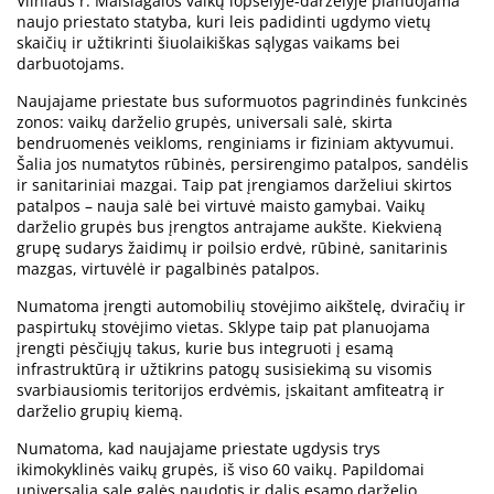
Vilniaus r. Maišiagalos vaikų lopšelyje-darželyje planuojama
naujo priestato statyba, kuri leis padidinti ugdymo vietų
skaičių ir užtikrinti šiuolaikiškas sąlygas vaikams bei
darbuotojams.
Naujajame priestate bus suformuotos pagrindinės funkcinės
zonos: vaikų darželio grupės, universali salė, skirta
bendruomenės veikloms, renginiams ir fiziniam aktyvumui.
Šalia jos numatytos rūbinės, persirengimo patalpos, sandėlis
ir sanitariniai mazgai. Taip pat įrengiamos darželiui skirtos
patalpos – nauja salė bei virtuvė maisto gamybai. Vaikų
darželio grupės bus įrengtos antrajame aukšte. Kiekvieną
grupę sudarys žaidimų ir poilsio erdvė, rūbinė, sanitarinis
mazgas, virtuvėlė ir pagalbinės patalpos.
Numatoma įrengti automobilių stovėjimo aikštelę, dviračių ir
paspirtukų stovėjimo vietas. Sklype taip pat planuojama
įrengti pėsčiųjų takus, kurie bus integruoti į esamą
infrastruktūrą ir užtikrins patogų susisiekimą su visomis
svarbiausiomis teritorijos erdvėmis, įskaitant amfiteatrą ir
darželio grupių kiemą.
Numatoma, kad naujajame priestate ugdysis trys
ikimokyklinės vaikų grupės, iš viso 60 vaikų. Papildomai
universalia sale galės naudotis ir dalis esamo darželio