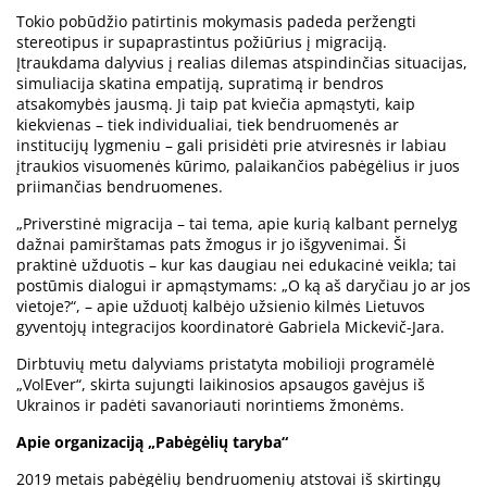
Tokio pobūdžio patirtinis mokymasis padeda peržengti
stereotipus ir supaprastintus požiūrius į migraciją.
Įtraukdama dalyvius į realias dilemas atspindinčias situacijas,
simuliacija skatina empatiją, supratimą ir bendros
atsakomybės jausmą. Ji taip pat kviečia apmąstyti, kaip
kiekvienas – tiek individualiai, tiek bendruomenės ar
institucijų lygmeniu – gali prisidėti prie atviresnės ir labiau
įtraukios visuomenės kūrimo, palaikančios pabėgėlius ir juos
priimančias bendruomenes.
„Priverstinė migracija – tai tema, apie kurią kalbant pernelyg
dažnai pamirštamas pats žmogus ir jo išgyvenimai. Ši
praktinė užduotis – kur kas daugiau nei edukacinė veikla; tai
postūmis dialogui ir apmąstymams: „O ką aš daryčiau jo ar jos
vietoje?“, – apie užduotį kalbėjo užsienio kilmės Lietuvos
gyventojų integracijos koordinatorė Gabriela Mickevič-Jara.
Dirbtuvių metu dalyviams pristatyta mobilioji programėlė
„VolEver“, skirta sujungti laikinosios apsaugos gavėjus iš
Ukrainos ir padėti savanoriauti norintiems žmonėms.
Apie organizaciją „Pabėgėlių taryba“
2019 metais pabėgėlių bendruomenių atstovai iš skirtingų