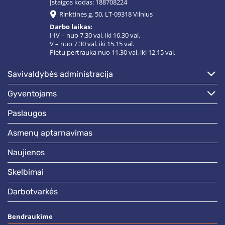
Įstaigos kodas: 188708224
Rinktinės g. 50, LT-09318 Vilnius
Darbo laikas:
I-IV – nuo 7.30 val. iki 16.30 val.
V – nuo 7.30 val. iki 15.15 val.
Pietų pertrauka nuo 11.30 val. iki 12.15 val.
savivaldybės administracija
gyventojams
paslaugos
asmenų aptarnavimas
naujienos
skelbimai
darbotvarkės
Bendraukime