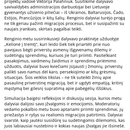
projektų vadovė Viktorija Palahniuk. Susitikime dalyvavo
savivaldybės administracijos darbuotojai bei Lietuvoje
gyvenantys užsienio piliečiai – iš Ukrainos, Baltarusijos, Čado,
Estijos, Prancūzijos ir kitų šalių. Renginio dalyviai turėjo progą
ne tik geriau pažinti migracijos procesus, bet ir susipažinti su
naujais įrankiais, skirtais pagalbai teikti.
Renginio metu susirinkusieji dalyvavo praktinėje užduotyje
„Kelionė į tremtį“, kuri leido šiek tiek priartėti prie nuo
pavojaus bėgti priverstų asmenų išgyvenamų dilemų ir
sudėtingų sprendimų, kuriuos jie turi priimti. Pasitelkiant
pasakojimus, vaidmenų žaidimus ir sprendimų priėmimo
užduotis, dalyviai buvo kviečiami įsijausti į žmonių, priverstų
palikti savo namus dėl karo, persekiojimo ar kitų grėsmių,
situacijas. Šios veiklos tikslas – ne tik suteikti žinių apie
pasaulinę priverstinę migraciją, bet ir ugdyti empatiją, kritinį
mąstymą bei gilesnį supratimą apie pabėgėlių iššūkius.
Simuliacija baigėsi refleksijos ir diskusijų sesija, kurios metu
dalyviai dalijosi savo įžvalgomis ir emocijomis. Moderatorių
vedamo pokalbio metu buvo aptariami priimti sprendimai, jų
priežastys ir ryšys su realiomis migracijos patirtimis. Dalyviai
svarstė, kaip jautėsi susidūrę su sudėtingomis dilemomis, kas
juos labiausiai nustebino ir kokias naujas įžvalgas jie išsinešė.