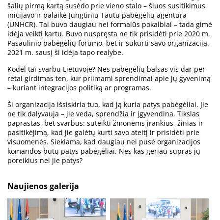
šalių pirmą kartą susėdo prie vieno stalo – šiuos susitikimus
inicijavo ir palaikė Jungtinių Tautų pabėgėlių agentūra
(UNHCR). Tai buvo daugiau nei formalūs pokalbiai – tada gimė
idėja veikti kartu. Buvo nuspręsta ne tik prisidėti prie 2020 m.
Pasaulinio pabėgėlių forumo, bet ir sukurti savo organizaciją.
2021 m. sausį ši idėja tapo realybe.
Kodėl tai svarbu Lietuvoje? Nes pabėgėlių balsas vis dar per
retai girdimas ten, kur priimami sprendimai apie jų gyvenimą
– kuriant integracijos politiką ar programas.
Ši organizacija išsiskiria tuo, kad ją kuria patys pabėgėliai. Jie
ne tik dalyvauja – jie veda, sprendžia ir įgyvendina. Tikslas
paprastas, bet svarbus: suteikti žmonėms įrankius, žinias ir
pasitikėjimą, kad jie galėtų kurti savo ateitį ir prisidėti prie
visuomenės. Siekiama, kad daugiau nei pusė organizacijos
komandos būtų patys pabėgėliai. Nes kas geriau supras jų
poreikius nei jie patys?
Naujienos galerija