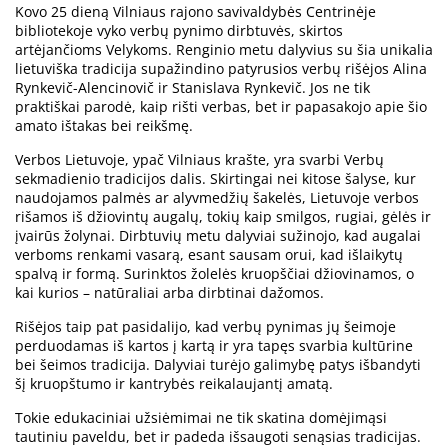
Kovo 25 dieną Vilniaus rajono savivaldybės Centrinėje
bibliotekoje vyko verbų pynimo dirbtuvės, skirtos
artėjančioms Velykoms. Renginio metu dalyvius su šia unikalia
lietuviška tradicija supažindino patyrusios verbų rišėjos Alina
Rynkevič-Alencinovič ir Stanislava Rynkevič. Jos ne tik
praktiškai parodė, kaip rišti verbas, bet ir papasakojo apie šio
amato ištakas bei reikšmę.
Verbos Lietuvoje, ypač Vilniaus krašte, yra svarbi Verbų
sekmadienio tradicijos dalis. Skirtingai nei kitose šalyse, kur
naudojamos palmės ar alyvmedžių šakelės, Lietuvoje verbos
rišamos iš džiovintų augalų, tokių kaip smilgos, rugiai, gėlės ir
įvairūs žolynai. Dirbtuvių metu dalyviai sužinojo, kad augalai
verboms renkami vasarą, esant sausam orui, kad išlaikytų
spalvą ir formą. Surinktos žolelės kruopščiai džiovinamos, o
kai kurios – natūraliai arba dirbtinai dažomos.
Rišėjos taip pat pasidalijo, kad verbų pynimas jų šeimoje
perduodamas iš kartos į kartą ir yra tapęs svarbia kultūrine
bei šeimos tradicija. Dalyviai turėjo galimybę patys išbandyti
šį kruopštumo ir kantrybės reikalaujantį amatą.
Tokie edukaciniai užsiėmimai ne tik skatina domėjimąsi
tautiniu paveldu, bet ir padeda išsaugoti senąsias tradicijas.