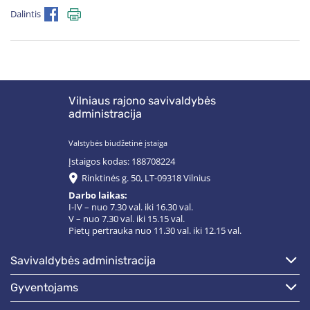
Dalintis
Vilniaus rajono savivaldybės
administracija
Valstybės biudžetinė įstaiga
Įstaigos kodas: 188708224
Rinktinės g. 50, LT-09318 Vilnius
Darbo laikas:
I-IV – nuo 7.30 val. iki 16.30 val.
V – nuo 7.30 val. iki 15.15 val.
Pietų pertrauka nuo 11.30 val. iki 12.15 val.
savivaldybės administracija
gyventojams