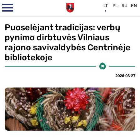
LT
PL
RU
EN
Puoselėjant tradicijas: verbų
pynimo dirbtuvės Vilniaus
rajono savivaldybės Centrinėje
bibliotekoje
2026-03-27