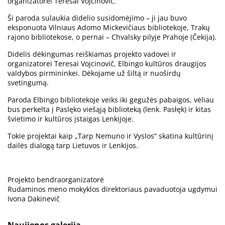
organizatorei Teresai Vojcinovič.
Ši paroda sulaukia didelio susidomėjimo – ji jau buvo
eksponuota Vilniaus Adomo Mickevičiaus bibliotekoje, Trakų
rajono bibliotekose, o pernai – Chvalsky pilyje Prahoje (Čekija).
Didelis dėkingumas reiškiamas projekto vadovei ir
organizatorei Teresai Vojcinovič, Elbingo kultūros draugijos
valdybos pirmininkei. Dėkojame už šiltą ir nuoširdų
svetingumą.
Paroda Elbingo bibliotekoje veiks iki gegužės pabaigos, vėliau
bus perkelta į Paslęko viešąją biblioteką (lenk. Pasłęk) ir kitas
švietimo ir kultūros įstaigas Lenkijoje.
Tokie projektai kaip „Tarp Nemuno ir Vyslos“ skatina kultūrinį
dailės dialogą tarp Lietuvos ir Lenkijos.
Projekto bendraorganizatorė
Rudaminos meno mokyklos direktoriaus pavaduotoja ugdymui
Ivona Dakinevič
Naujienos galerija