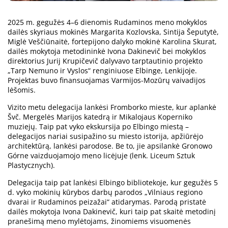
2025 m. gegužės 4–6 dienomis Rudaminos meno mokyklos
dailės skyriaus mokinės Margarita Kozlovska, Sintija Šeputytė,
Miglė Veščiūnaitė, fortepijono dalyko mokinė Karolina Skurat,
dailės mokytoja metodininkė Ivona Dakinevič bei mokyklos
direktorius Jurij Krupičevič dalyvavo tarptautinio projekto
„Tarp Nemuno ir Vyslos“ renginiuose Elbinge, Lenkijoje.
Projektas buvo finansuojamas Varmijos-Mozūrų vaivadijos
lėšomis.
Vizito metu delegacija lankėsi Fromborko mieste, kur aplankė
Švč. Mergelės Marijos katedrą ir Mikalojaus Koperniko
muziejų. Taip pat vyko ekskursija po Elbingo miestą –
delegacijos nariai susipažino su miesto istorija, apžiūrėjo
architektūrą, lankėsi parodose. Be to, jie apsilankė Gronowo
Górne vaizduojamojo meno licėjuje (lenk. Liceum Sztuk
Plastycznych).
Delegacija taip pat lankėsi Elbingo bibliotekoje, kur gegužės 5
d. vyko mokinių kūrybos darbų parodos „Vilniaus regiono
dvarai ir Rudaminos peizažai“ atidarymas. Parodą pristatė
dailės mokytoja Ivona Dakinevič, kuri taip pat skaitė metodinį
pranešimą meno mylėtojams, žinomiems visuomenės