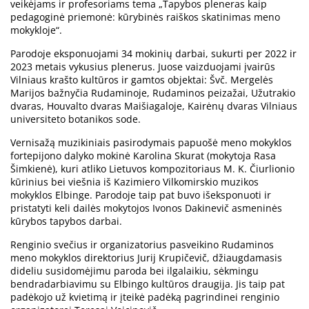
veikėjams ir profesoriams tema „Tapybos pleneras kaip
pedagoginė priemonė: kūrybinės raiškos skatinimas meno
mokykloje“.
Parodoje eksponuojami 34 mokinių darbai, sukurti per 2022 ir
2023 metais vykusius plenerus. Juose vaizduojami įvairūs
Vilniaus krašto kultūros ir gamtos objektai: Švč. Mergelės
Marijos bažnyčia Rudaminoje, Rudaminos peizažai, Užutrakio
dvaras, Houvalto dvaras Maišiagaloje, Kairėnų dvaras Vilniaus
universiteto botanikos sode.
Vernisažą muzikiniais pasirodymais papuošė meno mokyklos
fortepijono dalyko mokinė Karolina Skurat (mokytoja Rasa
Šimkienė), kuri atliko Lietuvos kompozitoriaus M. K. Čiurlionio
kūrinius bei viešnia iš Kazimiero Vilkomirskio muzikos
mokyklos Elbinge. Parodoje taip pat buvo išeksponuoti ir
pristatyti keli dailės mokytojos Ivonos Dakinevič asmeninės
kūrybos tapybos darbai.
Renginio svečius ir organizatorius pasveikino Rudaminos
meno mokyklos direktorius Jurij Krupičevič, džiaugdamasis
dideliu susidomėjimu paroda bei ilgalaikiu, sėkmingu
bendradarbiavimu su Elbingo kultūros draugija. Jis taip pat
padėkojo už kvietimą ir įteikė padėką pagrindinei renginio