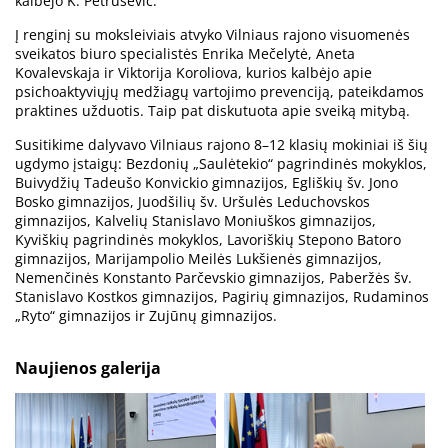
kalbėjo K. Petrusevič.
Į renginį su moksleiviais atvyko Vilniaus rajono visuomenės
sveikatos biuro specialistės Enrika Mečelytė, Aneta
Kovalevskaja ir Viktorija Koroliova, kurios kalbėjo apie
psichoaktyviųjų medžiagų vartojimo prevenciją, pateikdamos
praktines užduotis. Taip pat diskutuota apie sveiką mitybą.
Susitikime dalyvavo Vilniaus rajono 8–12 klasių mokiniai iš šių
ugdymo įstaigų: Bezdonių „Saulėtekio“ pagrindinės mokyklos,
Buivydžių Tadeušo Konvickio gimnazijos, Egliškių šv. Jono
Bosko gimnazijos, Juodšilių šv. Uršulės Leduchovskos
gimnazijos, Kalvelių Stanislavo Moniuškos gimnazijos,
Kyviškių pagrindinės mokyklos, Lavoriškių Stepono Batoro
gimnazijos, Marijampolio Meilės Lukšienės gimnazijos,
Nemenčinės Konstanto Parčevskio gimnazijos, Paberžės šv.
Stanislavo Kostkos gimnazijos, Pagirių gimnazijos, Rudaminos
„Ryto“ gimnazijos ir Zujūnų gimnazijos.
Naujienos galerija