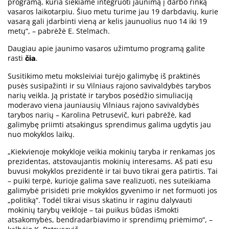
programą, kuria siekiame integruoti jaunimą į darbo rinką
vasaros laikotarpiu. Šiuo metu turime jau 19 darbdavių, kurie
vasarą gali įdarbinti vieną ar kelis jaunuolius nuo 14 iki 19
metų“, – pabrėžė E. Stelmach.
Daugiau apie jaunimo vasaros užimtumo programą galite
rasti
.
čia
Susitikimo metu moksleiviai turėjo galimybę iš praktinės
pusės susipažinti ir su Vilniaus rajono savivaldybės tarybos
narių veikla. Ją pristatė ir tarybos posėdžio simuliaciją
moderavo viena jauniausių Vilniaus rajono savivaldybės
tarybos narių – Karolina Petrusevič, kuri pabrėžė, kad
galimybę priimti atsakingus sprendimus galima ugdytis jau
nuo mokyklos laikų.
„Kiekvienoje mokykloje veikia mokinių taryba ir renkamas jos
prezidentas, atstovaujantis mokinių interesams. Aš pati esu
buvusi mokyklos prezidentė ir tai buvo tikrai gera patirtis. Tai
– puiki terpė, kurioje galima save realizuoti, nes suteikiama
galimybė prisidėti prie mokyklos gyvenimo ir net formuoti jos
„politiką“. Todėl tikrai visus skatinu ir raginu dalyvauti
mokinių tarybų veikloje – tai puikus būdas išmokti
atsakomybės, bendradarbiavimo ir sprendimų priėmimo“, –