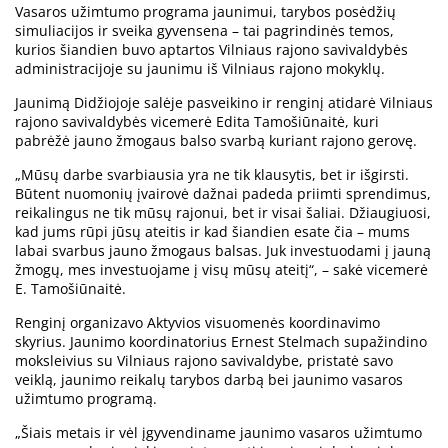
Vasaros užimtumo programa jaunimui, tarybos posėdžių
simuliacijos ir sveika gyvensena – tai pagrindinės temos,
kurios šiandien buvo aptartos Vilniaus rajono savivaldybės
administracijoje su jaunimu iš Vilniaus rajono mokyklų.
Jaunimą Didžiojoje salėje pasveikino ir renginį atidarė Vilniaus
rajono savivaldybės vicemerė Edita Tamošiūnaitė, kuri
pabrėžė jauno žmogaus balso svarbą kuriant rajono gerovę.
„Mūsų darbe svarbiausia yra ne tik klausytis, bet ir išgirsti.
Būtent nuomonių įvairovė dažnai padeda priimti sprendimus,
reikalingus ne tik mūsų rajonui, bet ir visai šaliai. Džiaugiuosi,
kad jums rūpi jūsų ateitis ir kad šiandien esate čia – mums
labai svarbus jauno žmogaus balsas. Juk investuodami į jauną
žmogų, mes investuojame į visų mūsų ateitį“, – sakė vicemerė
E. Tamošiūnaitė.
Renginį organizavo Aktyvios visuomenės koordinavimo
skyrius. Jaunimo koordinatorius Ernest Stelmach supažindino
moksleivius su Vilniaus rajono savivaldybe, pristatė savo
veiklą, jaunimo reikalų tarybos darbą bei jaunimo vasaros
užimtumo programą.
„Šiais metais ir vėl įgyvendiname jaunimo vasaros užimtumo