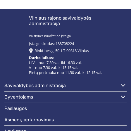
Vilniaus rajono savivaldybės
administracija
Valstybės biudžetinė įstaiga
Įstaigos kodas: 188708224
Rinktinės g. 50, LT-09318 Vilnius
Darbo laikas:
I-IV – nuo 7.30 val. iki 16.30 val.
V – nuo 7.30 val. iki 15.15 val.
Pietų pertrauka nuo 11.30 val. iki 12.15 val.
savivaldybės administracija
gyventojams
paslaugos
asmenų aptarnavimas