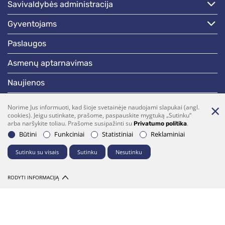
savivaldybės administracija
gyventojams
paslaugos
asmenų aptarnavimas
naujienos
skelbimai
Norime Jus informuoti, kad šioje svetainėje naudojami slapukai (angl.
cookies). Jeigu sutinkate, prašome, paspauskite mygtuką „Sutinku“
darbotvarkės
arba naršykite toliau. Prašome susipažinti su
.
Privatumo politika
Būtini
Funkciniai
Statistiniai
Reklaminiai
Bendraukime
Sutinku su visais
Sutinku
Nesutinku
(0 5)  275 1990
vrsa@vrsa.lt
RODYTI INFORMACIJĄ
Facebook
Youtube
Prenumerata
Parašykite mums