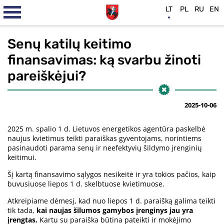
LT
PL
RU
EN
Senų katilų keitimo
finansavimas: ką svarbu žinoti
pareiškėjui?
2025-10-06
2025 m. spalio 1 d. Lietuvos energetikos agentūra paskelbė
naujus kvietimus teikti paraiškas gyventojams, norintiems
pasinaudoti parama senų ir neefektyvių šildymo įrenginių
keitimui.
Šį kartą finansavimo sąlygos nesikeitė ir yra tokios pačios, kaip
buvusiuose liepos 1 d. skelbtuose kvietimuose.
Atkreipiame dėmesį, kad nuo liepos 1 d. paraišką galima teikti
tik tada,
kai naujas šilumos gamybos įrenginys jau yra
įrengtas.
Kartu su paraiška būtina pateikti ir mokėjimo