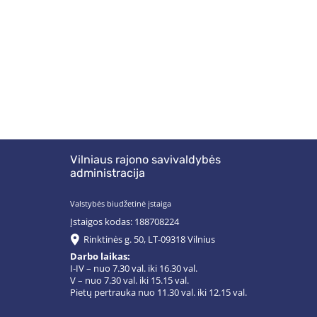
Vilniaus rajono savivaldybės
administracija
Valstybės biudžetinė įstaiga
Įstaigos kodas: 188708224
Rinktinės g. 50, LT-09318 Vilnius
Darbo laikas:
I-IV – nuo 7.30 val. iki 16.30 val.
V – nuo 7.30 val. iki 15.15 val.
Pietų pertrauka nuo 11.30 val. iki 12.15 val.