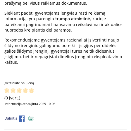
prašymą bei visus reikiamus dokumentus.
Siekiant padėti gyventojams lengviau rasti reikiamą
informaciją, yra parengta
, kurioje
trumpa atmintinė
pateikiami pagrindiniai finansavimo reikalavimai ir aktualios
nuorodos kreipiantis dėl paramos.
Rekomenduojame gyventojams racionaliai įsivertinti naujo
šildymo įrenginio galingumo poreikį – įsigijus per didelės
galios šildymo įrenginį, gyventojai turės ne tik didesnius
įsigijimo, bet ir nepagrįstai didelius įrenginio eksploatavimo
kaštus.
Įvertinkite naujieną
(0 įvert.)
Informacija atnaujinta 2025-10-06
Dalintis