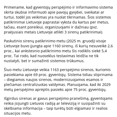
Primename, kad gyventojų perspėjimo ir informavimo sistema
skirta skubiai informuoti apie pavojų gyvybei, sveikatai ar
turtui, todėl jos veikimas yra nuolat tikrinamas. Šios sistemos
patikrinimai Lietuvoje paprastai vyksta du kartus per metus,
tačiau, esant poreikiui, organizuojami ir dažniau (pvz.
praėjusiais metais Lietuvoje atlikti 3 sirenų patikrinimai).
Paskutinio sirenų patikrinimo metu (2025 m. gruodį) visoje
Lietuvoje buvo įjungta apie 1160 sirenų, iš kurių nesuveikė 2,6
proc., kai ankstesnio patikrinimo metu šis rodiklis siekė 5,4
proc. Tai rodo, kad nuoseklus testavimas leidžia ne tik
nustatyti, bet ir sumažinti sistemos trūkumus.
Šiuo metu Lietuvoje veikia 1163 perspėjimo sirenos, kuriomis
pasiekiama apie 69 proc. gyventojų. Sistema toliau stiprinama
– diegiamos naujos sirenos, modernizuojamos esamos ir
plečiamas centralizuotas valdymas. Planuojama, kad iki 2029
metų perspėjimo aprėptis pasieks apie 75 proc. gyventojų.
Išgirdus sirenas ar gavus perspėjimo pranešimą, gyventojams
reikia įsijungti Lietuvos radiją ar televiziją ir susipažinti su
skelbiama informacija – taip turėtų būti elgiamasi ir realios
situacijos metu.