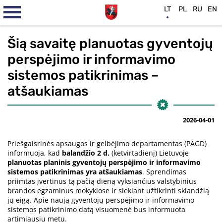
LT
PL
RU
EN
Šią savaitę planuotas gyventojų
perspėjimo ir informavimo
sistemos patikrinimas –
atšaukiamas
2026-04-01
Priešgaisrinės apsaugos ir gelbėjimo departamentas (PAGD)
informuoja, kad
balandžio 2 d.
(ketvirtadienį) Lietuvoje
planuotas planinis gyventojų perspėjimo ir informavimo
sistemos patikrinimas yra atšaukiamas
. Sprendimas
priimtas įvertinus tą pačią dieną vyksiančius valstybinius
brandos egzaminus mokyklose ir siekiant užtikrinti sklandžią
jų eigą. Apie naują gyventojų perspėjimo ir informavimo
sistemos patikrinimo datą visuomenė bus informuota
artimiausiu metu.