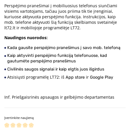
Perspėjimo pranešimai į mobiliuosius telefonus siunčiami
visiems vartotojams, tačiau juos priima tik tie įrenginiai,
kuriuose aktyvuota perspėjimo funkcija. Instrukcijos, kaip
mob. telefone aktyvuoti šią funkciją skelbiamos svetainėje
lt72.lt ir mobiliojoje programėlėje LT72.
Naudingos nuorodos:
Kada gausite perspėjimo pranešimus į savo mob. telefoną
Kaip aktyvinti perspėjimo funkciją telefonuose, kad
gautumėte perspėjimo pranešimus
Civilinės saugos signalai ir kaip elgtis juos išgirdus
Atsisiųsti programėlę LT72: iš
ir
App store
Google Play
Inf. Priešgaisrinės apsaugos ir gelbėjimo departamentas
Įvertinkite naujieną