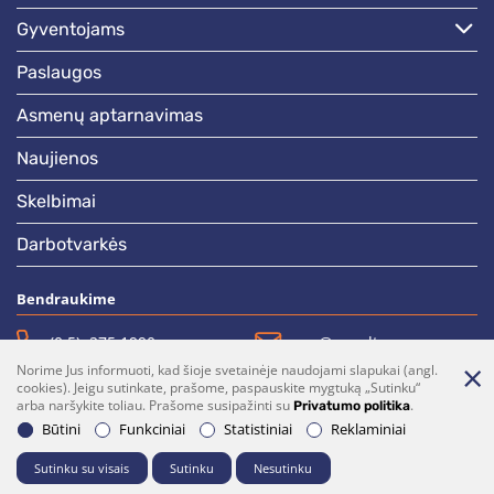
gyventojams
paslaugos
asmenų aptarnavimas
naujienos
skelbimai
darbotvarkės
Bendraukime
(0 5)  275 1990
vrsa@vrsa.lt
Norime Jus informuoti, kad šioje svetainėje naudojami slapukai (angl.
Facebook
Youtube
cookies). Jeigu sutinkate, prašome, paspauskite mygtuką „Sutinku“
arba naršykite toliau. Prašome susipažinti su
.
Privatumo politika
Prenumerata
Parašykite mums
Būtini
Funkciniai
Statistiniai
Reklaminiai
Sutinku su visais
Sutinku
Nesutinku
© 2026 Visos teisės saugomos. Sprendimas:
UAB "Fresh Media"