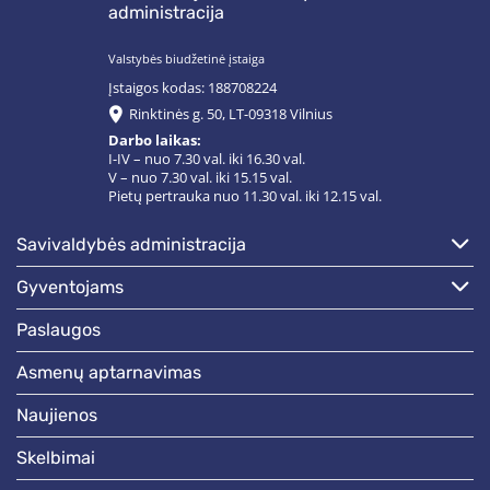
administracija
Valstybės biudžetinė įstaiga
Įstaigos kodas: 188708224
Rinktinės g. 50, LT-09318 Vilnius
Darbo laikas:
I-IV – nuo 7.30 val. iki 16.30 val.
V – nuo 7.30 val. iki 15.15 val.
Pietų pertrauka nuo 11.30 val. iki 12.15 val.
savivaldybės administracija
gyventojams
paslaugos
asmenų aptarnavimas
naujienos
skelbimai