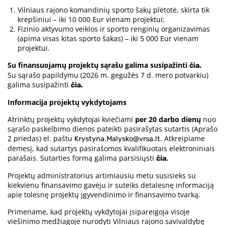
Vilniaus rajono komandinių sporto šakų plėtotė, skirta tik
krepšiniui – iki 10 000 Eur vienam projektui;
Fizinio aktyvumo veiklos ir sporto renginių organizavimas
(apima visas kitas sporto šakas) – iki 5 000 Eur vienam
projektui.
Su finansuojamų projektų sąrašu galima susipažinti
čia.
Su sąrašo papildymu (2026 m. gegužės 7 d. mero potvarkiu)
galima susipažinti
čia.
Informacija projektų vykdytojams
Atrinktų projektų vykdytojai kviečiami
per 20 darbo dienų
nuo
sąrašo paskelbimo dienos pateikti pasirašytas sutartis (Aprašo
2 priedas) el. paštu
. Atkreipiame
Krystyna.Malysko@vrsa.lt
dėmesį, kad sutartys pasirašomos kvalifikuotais elektroniniais
parašais. Sutarties formą galima parsisiųsti
.
čia
Projektų administratorius artimiausiu metu susisieks su
kiekvienu finansavimo gavėju ir suteiks detalesnę informaciją
apie tolesnę projektų įgyvendinimo ir finansavimo tvarką.
Primename, kad projektų vykdytojai įsipareigoja visoje
viešinimo medžiagoje nurodyti Vilniaus rajono savivaldybę