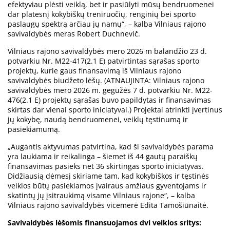
efektyviau plėsti veiklą, bet ir pasiūlyti mūsų bendruomenei
dar platesnį kokybiškų treniruočių, renginių bei sporto
paslaugų spektrą arčiau jų namų“, – kalba Vilniaus rajono
savivaldybės meras Robert Duchnevič.
Vilniaus rajono savivaldybės mero 2026 m balandžio 23 d.
potvarkiu Nr. M22-417(2.1 E) patvirtintas sąrašas sporto
projektų, kurie gaus finansavimą iš Vilniaus rajono
savivaldybės biudžeto lėšų. (ATNAUJINTA: Vilniaus rajono
savivaldybės mero 2026 m. gegužės 7 d. potvarkiu Nr. M22-
476(2.1 E) projektų sąrašas buvo papildytas ir finansavimas
skirtas dar vienai sporto iniciatyvai.) Projektai atrinkti įvertinus
jų kokybę, naudą bendruomenei, veiklų tęstinumą ir
pasiekiamumą.
„Augantis aktyvumas patvirtina, kad ši savivaldybės parama
yra laukiama ir reikalinga – šiemet iš 44 gautų paraiškų
finansavimas pasieks net 36 skirtingas sporto iniciatyvas.
Didžiausią dėmesį skiriame tam, kad kokybiškos ir tęstinės
veiklos būtų pasiekiamos įvairaus amžiaus gyventojams ir
skatintų jų įsitraukimą visame Vilniaus rajone“, – kalba
Vilniaus rajono savivaldybės vicemerė Edita Tamošiūnaitė.
Savivaldybės lėšomis finansuojamos dvi veiklos sritys: