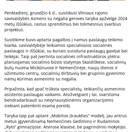
Penktadienį, gruodžio 6 d., susitikusi Vilniaus rajono
savivaldybės Asmens su negalia gerovės taryba apžvelgė 2024
metų iššūkius, rastus sprendimus bei tolimesnius svarbius
projektus.
Susitikime buvo aptarta pagalbos į namus paslaugų teikimo
tvarka, savivaldybėje teikiamos specialiosios socialinės
paslaugos ir iššūkiai, su kuriais susiduria paslaugų gavėjai bei
teikėjai. Taip pat įvertinta socialinės infrastruktūros plėtra:
planuojamas socialinio būsto statymas Skaidiškėse, socialinių
butų nuoma Mickūnuose ir Nemenčinėje, naujų dienos ir
užimtumo centrų, socialinių dirbtuvių bei grupinio gyvenimo
namų kūrimas asmenims su negalia.
Pripažinta, kad ypač trūksta specialistų, teikiančių asmeninio
asistento paslaugas vaikams. Atsižvelgiant į tai, svarstoma
bendradarbiauti su nevyriausybinėmis organizacijomis
siekiant patenkinti esamą poreikį.
Taryba taip pat aptarė „Mobilios įtraukties“ modelį, jau antrus
metus įgyvendinamą Nemenčinės Gedimino ir Rudaminos
„Ryto“ gimnazijose. Atvirose klasėse, be pagrindinio mokytojo,