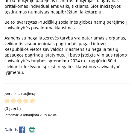
dirba mokytojo padėjėjas ir antras mokytojas, o ugdymas
pritaikomas individualiems vaikų tikslams. Šios iniciatyvos
tęstinumas numatytas neapibrėžtam laikotarpiui.
Be to, svarstytas Prūdiškių socialinės globos namų perėjimo į
savivaldybės pavaldumą klausimas.
Asmens su negalia gerovės taryba yra patariamasis organas,
veikiantis visuomeniniais pagrindais pagal Lietuvos
Respublikos vietos savivaldos ir asmens su negalia teisių
apsaugos pagrindų įstatymus. Ji buvo įsteigta Vilniaus rajono
savivaldybės
2024 m. rugpjūčio 30 d.,
tarybos sprendimu
siekiant efektyviau spręsti negalios klausimus savivaldybės
lygmeniu.
Įvertinkite naujieną
(0 įvert.)
Informacija atnaujinta 2025-02-04
Dalintis