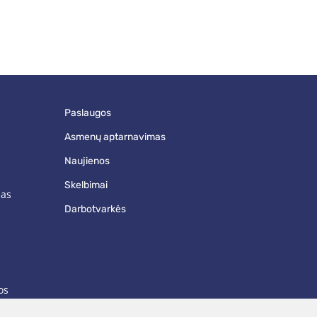
paslaugos
asmenų aptarnavimas
naujienos
skelbimai
mas
darbotvarkės
os