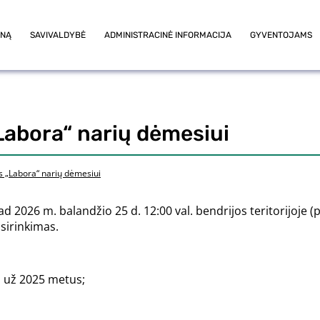
ONĄ
SAVIVALDYBĖ
ADMINISTRACINĖ INFORMACIJA
GYVENTOJAMS
Labora“ narių dėmesiui
s „Labora“ narių dėmesiui
 2026 m. balandžio 25 d. 12:00 val. bendrijos teritorijoje (pr
sirinkimas.
a už 2025 metus;