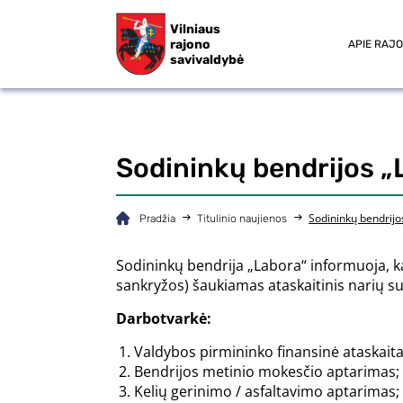
Vilniaus
rajono
APIE RAJ
savivaldybė
Sodininkų bendrijos „
Sodininkų bendrijo
Pradžia
Titulinio naujienos
Sodininkų bendrija „Labora“ informuoja, kad
sankryžos) šaukiamas ataskaitinis narių su
Darbotvarkė:
Valdybos pirmininko finansinė ataskait
Bendrijos metinio mokesčio aptarimas;
Kelių gerinimo / asfaltavimo aptarimas;