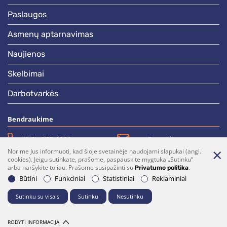
paslaugos
asmenų aptarnavimas
naujienos
skelbimai
darbotvarkės
Bendraukime
(0 5)  275 1990
vrsa@vrsa.lt
Norime Jus informuoti, kad šioje svetainėje naudojami slapukai (angl.
Facebook
Youtube
cookies). Jeigu sutinkate, prašome, paspauskite mygtuką „Sutinku“
arba naršykite toliau. Prašome susipažinti su
.
Privatumo politika
Prenumerata
Parašykite mums
Būtini
Funkciniai
Statistiniai
Reklaminiai
Sutinku su visais
Sutinku
Nesutinku
© 2026 Visos teisės saugomos. Sprendimas:
UAB "Fresh Media"
Dalintis
RODYTI INFORMACIJĄ