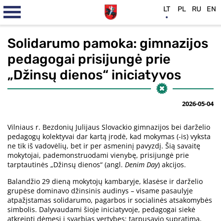
LT
PL
RU
EN
Solidarumo pamoka: gimnazijos
pedagogai prisijungė prie
„Džinsų dienos“ iniciatyvos
2026-05-04
Vilniaus r. Bezdonių Julijaus Slovackio gimnazijos bei darželio
pedagogų kolektyvai dar kartą įrodė, kad mokymas (-is) vyksta
ne tik iš vadovėlių, bet ir per asmeninį pavyzdį. Šią savaitę
mokytojai, pademonstruodami vienybę, prisijungė prie
tarptautinės „Džinsų dienos“ (angl.
Denim Day
) akcijos.
Balandžio 29 dieną mokytojų kambaryje, klasėse ir darželio
grupėse dominavo džinsinis audinys – visame pasaulyje
atpažįstamas solidarumo, pagarbos ir socialinės atsakomybės
simbolis. Dalyvaudami šioje iniciatyvoje, pedagogai siekė
atkreipti dėmesį į svarbias vertybes: tarpusavio supratimą,