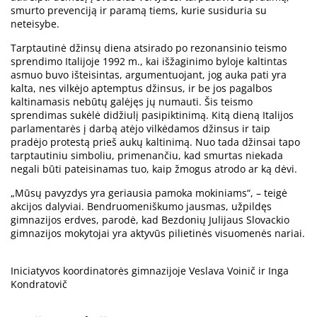
smurto prevenciją ir paramą tiems, kurie susiduria su
neteisybe.
Tarptautinė džinsų diena atsirado po rezonansinio teismo
sprendimo Italijoje 1992 m., kai išžaginimo byloje kaltintas
asmuo buvo išteisintas, argumentuojant, jog auka pati yra
kalta, nes vilkėjo aptemptus džinsus, ir be jos pagalbos
kaltinamasis nebūtų galėjęs jų numauti. Šis teismo
sprendimas sukėlė didžiulį pasipiktinimą. Kitą dieną Italijos
parlamentarės į darbą atėjo vilkėdamos džinsus ir taip
pradėjo protestą prieš aukų kaltinimą. Nuo tada džinsai tapo
tarptautiniu simboliu, primenančiu, kad smurtas niekada
negali būti pateisinamas tuo, kaip žmogus atrodo ar ką dėvi.
„Mūsų pavyzdys yra geriausia pamoka mokiniams“, – teigė
akcijos dalyviai. Bendruomeniškumo jausmas, užpildęs
gimnazijos erdves, parodė, kad Bezdonių Julijaus Slovackio
gimnazijos mokytojai yra aktyvūs pilietinės visuomenės nariai.
Iniciatyvos koordinatorės gimnazijoje Veslava Voinič ir Inga
Kondratovič