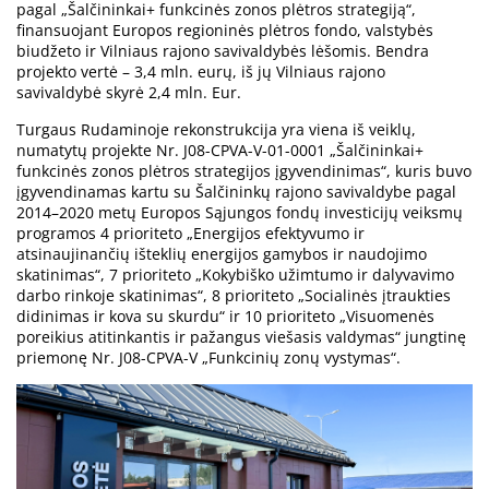
pagal „Šalčininkai+ funkcinės zonos plėtros strategiją“,
finansuojant Europos regioninės plėtros fondo, valstybės
biudžeto ir Vilniaus rajono savivaldybės lėšomis. Bendra
projekto vertė – 3,4 mln. eurų, iš jų Vilniaus rajono
savivaldybė skyrė 2,4 mln. Eur.
Turgaus Rudaminoje rekonstrukcija yra viena iš veiklų,
numatytų projekte Nr. J08-CPVA-V-01-0001 „Šalčininkai+
funkcinės zonos plėtros strategijos įgyvendinimas“, kuris buvo
įgyvendinamas kartu su Šalčininkų rajono savivaldybe pagal
2014–2020 metų Europos Sąjungos fondų investicijų veiksmų
programos 4 prioriteto „Energijos efektyvumo ir
atsinaujinančių išteklių energijos gamybos ir naudojimo
skatinimas“, 7 prioriteto „Kokybiško užimtumo ir dalyvavimo
darbo rinkoje skatinimas“, 8 prioriteto „Socialinės įtraukties
didinimas ir kova su skurdu“ ir 10 prioriteto „Visuomenės
poreikius atitinkantis ir pažangus viešasis valdymas“ jungtinę
priemonę Nr. J08-CPVA-V „Funkcinių zonų vystymas“.