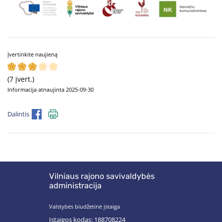
Įvertinkite naujieną
(7 įvert.)
Informacija atnaujinta 2025-09-30
Dalintis
Vilniaus rajono savivaldybės
administracija
Valstybės biudžetinė įstaiga
Įstaigos kodas: 188708224