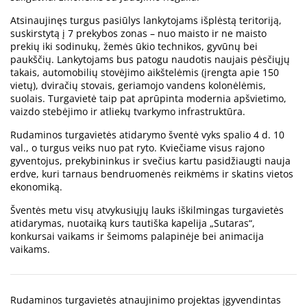
Atsinaujinęs turgus pasiūlys lankytojams išplėstą teritoriją,
suskirstytą į 7 prekybos zonas – nuo maisto ir ne maisto
prekių iki sodinukų, žemės ūkio technikos, gyvūnų bei
paukščių. Lankytojams bus patogu naudotis naujais pėsčiųjų
takais, automobilių stovėjimo aikštelėmis (įrengta apie 150
vietų), dviračių stovais, geriamojo vandens kolonėlėmis,
suolais. Turgavietė taip pat aprūpinta modernia apšvietimo,
vaizdo stebėjimo ir atliekų tvarkymo infrastruktūra.
Rudaminos turgavietės atidarymo šventė vyks spalio 4 d. 10
val., o turgus veiks nuo pat ryto. Kviečiame visus rajono
gyventojus, prekybininkus ir svečius kartu pasidžiaugti nauja
erdve, kuri tarnaus bendruomenės reikmėms ir skatins vietos
ekonomiką.
Šventės metu visų atvykusiųjų lauks iškilmingas turgavietės
atidarymas, nuotaiką kurs tautiška kapelija „Sutaras“,
konkursai vaikams ir šeimoms palapinėje bei animacija
vaikams.
Rudaminos turgavietės atnaujinimo projektas įgyvendintas