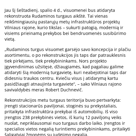
Jau šį šeštadienį, spalio 4 d., visuomenei bus atidaryta
rekonstruota Rudaminos turgaus aikštė. Tai vienas
reikšmingiausių pastarųjų metų infrastruktūros projektų
Vilniaus rajone, kurio tikslas – sukurti patogią, modernią ir
visiems prieinamą prekybos bei bendruomenės susibūrimo
vietą.
„Rudaminos turgus visuomet garsėjo savo koncepcija ir plačiu
asortimentu, o po rekonstrukcijos jis taps dar patrauklesnis
tiek pirkėjams, tiek prekybininkams. Nors projekto
įgyvendinimas užsitęsė, džiaugiamės, kad pagaliau galime
atidaryti šią modernią turgavietę, kuri neabejotinai taps dar
didesniu traukos centru. Kviečiu visus į atidarymą kartu
pasidžiaugti atnaujinta turgaviete“, – sako Vilniaus rajono
savivaldybės meras Robert Duchnevič.
Rekonstrukcijos metu turgaus teritorija buvo pertvarkyta:
įrengti stacionarūs paviljonai, stoginės su prekystaliais,
pritaikyta infrastruktūra prekybai iš automobilių. Iš viso
įrengtos 238 prekybinės vietos, iš kurių 12 paviljonų veiks
nuolat, nepriklausomai nuo turgaus darbo laiko. Įrengtos ir
specialios vietos negalią turintiems prekybininkams, pritaikyti
šaligatviai žmonėms su judėjimo negalia.