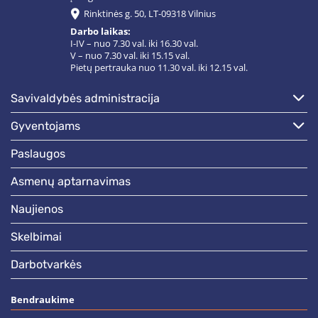
Rinktinės g. 50, LT-09318 Vilnius
Darbo laikas:
I-IV – nuo 7.30 val. iki 16.30 val.
V – nuo 7.30 val. iki 15.15 val.
Pietų pertrauka nuo 11.30 val. iki 12.15 val.
savivaldybės administracija
gyventojams
paslaugos
asmenų aptarnavimas
naujienos
skelbimai
darbotvarkės
Bendraukime