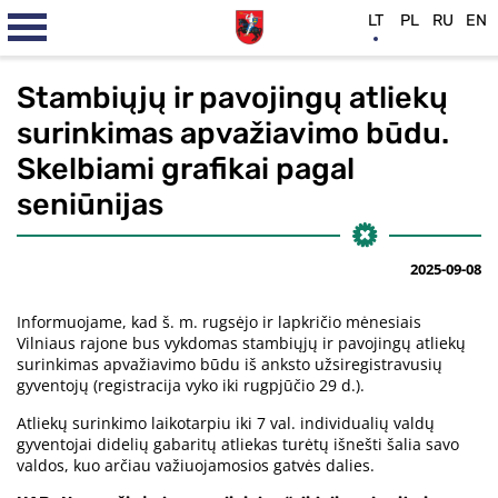
LT
PL
RU
EN
Stambiųjų ir pavojingų atliekų
surinkimas apvažiavimo būdu.
Skelbiami grafikai pagal
seniūnijas
2025-09-08
Informuojame, kad š. m. rugsėjo ir lapkričio mėnesiais
Vilniaus rajone bus vykdomas stambiųjų ir pavojingų atliekų
surinkimas apvažiavimo būdu iš anksto užsiregistravusių
gyventojų (registracija vyko iki rugpjūčio 29 d.).
Atliekų surinkimo laikotarpiu iki 7 val. individualių valdų
gyventojai didelių gabaritų atliekas turėtų išnešti šalia savo
valdos, kuo arčiau važiuojamosios gatvės dalies.