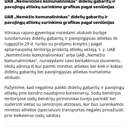
UAB „Nemenčinės komunalininkas“ didelių gabaritų ir
pavojingų atliekų surinkimo grafikas pagal seniūnijas
UAB „Nemėžio komunalininkas“ didelių gabaritų ir
pavojingų atliekų surinkimo grafikas pagal seniūnijas
Vilniaus rajono gyventojai norėdami atiduoti buityje
susidariusias didelių gabaritų ir pavojingąsias atliekas iki
rugpjūčio 29 d. turėjo su prašymu kreiptis į pagal
aptarnaujamą teritoriją priskirtą atliekų vežėją, t. y. UAB
„Nemenčinės komunalininkas“ arba UAB „Nemėžio
komunalininkas“, nurodydami savo kontaktinius duomenis,
tikslų adresą iš kur paimti minėtas atliekas bei kiek ir kokias
didelių gabaritų bei pavojingąsias atliekas numatoma
atiduoti.
Pažymime, kad negalima palikti didelių gabaritų ir pavojingų
atliekų prie bendro naudojimo konteinerių. Sodų bendrijos
teritorijose sodų bendrijų pirmininkai turėjo parinkti bei
suderinti vietas su seniūnijos atstovais, kur bus surenkamos
minėtos atliekos (specialusis transportas negalės privažiuoti
prie kiekvienos sodų valdos).