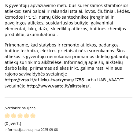
Iš gyventojų apvažiavimo metu bus surenkamos stambiosios
atliekos: seni baldai ir rakandai (stalai, lovos, čiužiniai, kėdės,
komodos ir t. t.), namų ūkio santechnikos įrenginiai ir
pavojingos atliekos, susidariusios buityje: galvaniniai
elementai, lakų, dažų, skiediklių atliekos, buitinės chemijos
produktai, akumuliatoriai.
Primename, kad statybos ir remonto atliekos, padangos,
buitinė technika, elektros prietaisai nėra surenkamos. Šios
atliekos iš gyventojų nemokamai priimamos didelių gabaritų
atliekų surinkimo aikštelėse. Informaciją apie šių aikštelių
darbo laiką, priimamas atliekas ir kt. galima rasti Vilniaus
rajono savivaldybės svetainėje
arba UAB „VAATC“
https://vrsa.lt/atlieku-tvarkymas/1785
svetainėje
.
http://www.vaatc.lt/aiksteles/
Įvertinkite naujieną
(0 įvert.)
Informacija atnaujinta 2025-09-08