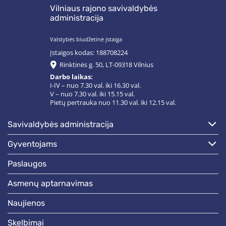
Vilniaus rajono savivaldybės
administracija
Valstybės biudžetinė įstaiga
Įstaigos kodas: 188708224
Rinktinės g. 50, LT-09318 Vilnius
Darbo laikas:
I-IV – nuo 7.30 val. iki 16.30 val.
V – nuo 7.30 val. iki 15.15 val.
Pietų pertrauka nuo 11.30 val. iki 12.15 val.
savivaldybės administracija
gyventojams
paslaugos
asmenų aptarnavimas
naujienos
skelbimai