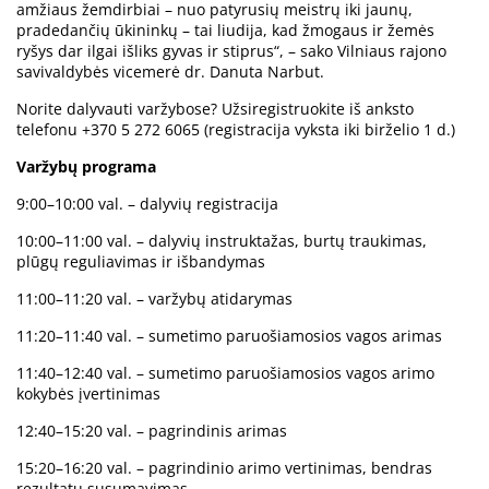
amžiaus žemdirbiai – nuo patyrusių meistrų iki jaunų,
pradedančių ūkininkų – tai liudija, kad žmogaus ir žemės
ryšys dar ilgai išliks gyvas ir stiprus“, – sako Vilniaus rajono
savivaldybės vicemerė dr. Danuta Narbut.
Norite dalyvauti varžybose? Užsiregistruokite iš anksto
telefonu +370 5 272 6065 (registracija vyksta iki birželio 1 d.)
Varžybų programa
9:00–10:00 val. – dalyvių registracija
10:00–11:00 val. – dalyvių instruktažas, burtų traukimas,
plūgų reguliavimas ir išbandymas
11:00–11:20 val. – varžybų atidarymas
11:20–11:40 val. – sumetimo paruošiamosios vagos arimas
11:40–12:40 val. – sumetimo paruošiamosios vagos arimo
kokybės įvertinimas
12:40–15:20 val. – pagrindinis arimas
15:20–16:20 val. – pagrindinio arimo vertinimas, bendras
rezultatų susumavimas