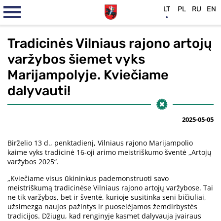
LT
PL
RU
EN
Tradicinės Vilniaus rajono artojų
varžybos šiemet vyks
Marijampolyje. Kviečiame
dalyvauti!
2025-05-05
Birželio 13 d., penktadienį, Vilniaus rajono Marijampolio
kaime vyks tradicinė 16-oji arimo meistriškumo šventė „Artojų
varžybos 2025“.
„Kviečiame visus ūkininkus pademonstruoti savo
meistriškumą tradicinėse Vilniaus rajono artojų varžybose. Tai
ne tik varžybos, bet ir šventė, kurioje susitinka seni bičiuliai,
užsimezga naujos pažintys ir puoselėjamos žemdirbystės
tradicijos. Džiugu, kad renginyje kasmet dalyvauja įvairaus