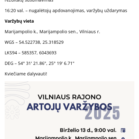
16:20 val. – nugalėtojų apdovanojimas, varžybų uždarymas
Varžybų vieta
Marijampolio k., Marijampolio sen., Vilniaus r.
WGS – 54.522738, 25.318529
LKS94 – 585357, 6043693
DEG – 54° 31' 21.86", 25° 19' 6.71"
Kviečiame dalyvauti!