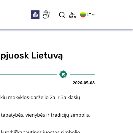
LT
Apjuosk Lietuvą
2026-05-08
ių mokyklos-darželio 2a ir 3a klasių
tapatybės, vienybės ir tradicijų simbolis.
r kūrybiška tautinės juostos simbolio