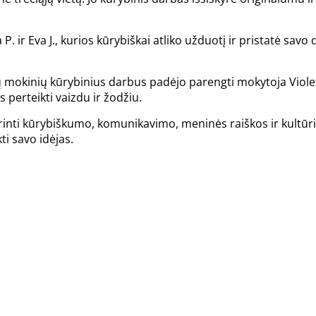
ja P. ir Eva J., kurios kūrybiškai atliko užduotį ir pristatė
 Šių mokinių kūrybinius darbus padėjo parengti mokytoja Viol
 perteikti vaizdu ir žodžiu.
iprinti kūrybiškumo, komunikavimo, meninės raiškos ir kult
ti savo idėjas.