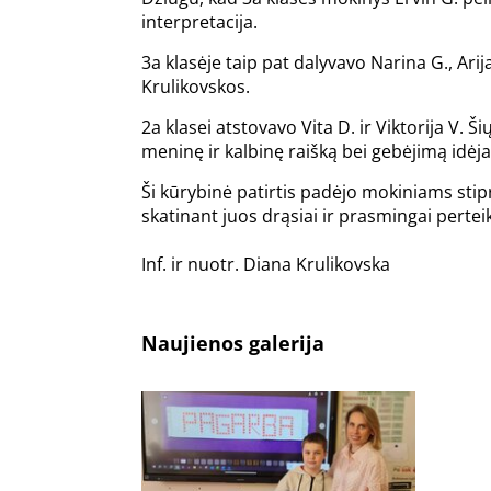
interpretacija.
3a klasėje taip pat dalyvavo Narina G., Ari
Krulikovskos.
2a klasei atstovavo Vita D. ir Viktorija V.
meninę ir kalbinę raišką bei gebėjimą idėjas
Ši kūrybinė patirtis padėjo mokiniams st
skatinant juos drąsiai ir prasmingai perteik
Inf. ir nuotr. Diana Krulikovska
Naujienos galerija