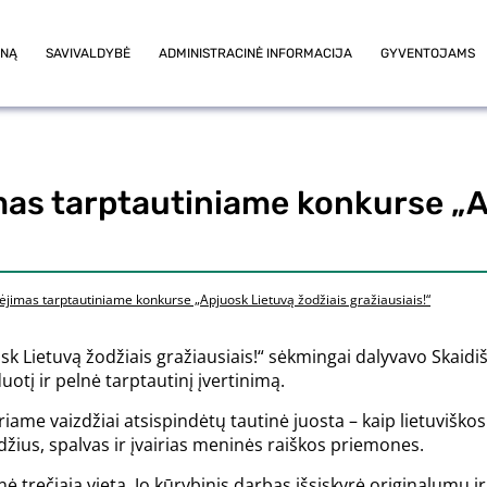
ONĄ
SAVIVALDYBĖ
ADMINISTRACINĖ INFORMACIJA
GYVENTOJAMS
imas tarptautiniame konkurse „
mėjimas tarptautiniame konkurse „Apjuosk Lietuvą žodžiais gražiausiais!“
Lietuvą žodžiais gražiausiais!“ sėkmingai dalyvavo Skaidišk
uotį ir pelnė tarptautinį įvertinimą.
me vaizdžiai atsispindėtų tautinė juosta – kaip lietuviškos 
džius, spalvas ir įvairias meninės raiškos priemones.
ė trečiąją vietą. Jo kūrybinis darbas išsiskyrė originalumu i