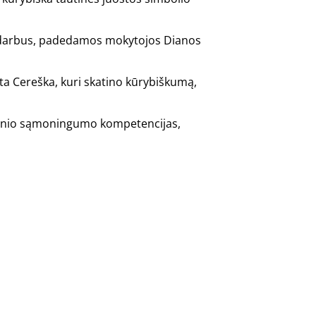
 savo darbus, padedamos mokytojos Dianos
eta Cereška, kuri skatino kūrybiškumą,
ūrinio sąmoningumo kompetencijas,