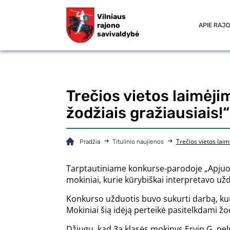
Vilniaus
rajono
APIE RAJ
savivaldybė
Trečios vietos laimėj
žodžiais gražiausiais!“
Trečios vietos lai
Pradžia
Titulinio naujienos
Tarptautiniame konkurse-parodoje „Apjuosk 
mokiniai, kurie kūrybiškai interpretavo užd
Konkurso užduotis buvo sukurti darbą, kuria
Mokiniai šią idėją perteikė pasitelkdami žo
Džiugu, kad 3a klasės mokinys Ervin G. peln