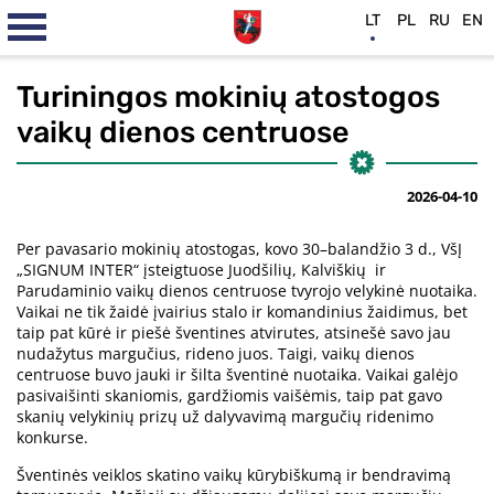
LT
PL
RU
EN
Turiningos mokinių atostogos
vaikų dienos centruose
2026-04-10
Per pavasario mokinių atostogas, kovo 30–balandžio 3 d., VšĮ
„SIGNUM INTER“ įsteigtuose Juodšilių, Kalviškių ir
Parudaminio vaikų dienos centruose tvyrojo velykinė nuotaika.
Vaikai ne tik žaidė įvairius stalo ir komandinius žaidimus, bet
taip pat kūrė ir piešė šventines atvirutes, atsinešė savo jau
nudažytus margučius, rideno juos. Taigi, vaikų dienos
centruose buvo jauki ir šilta šventinė nuotaika. Vaikai galėjo
pasivaišinti skaniomis, gardžiomis vaišėmis, taip pat gavo
skanių velykinių prizų už dalyvavimą margučių ridenimo
konkurse.
Šventinės veiklos skatino vaikų kūrybiškumą ir bendravimą