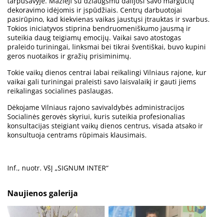
tarpusavyje. Mažieji su džiaugsmu dalijosi savo margučių
dekoravimo idėjomis ir įspūdžiais. Centrų darbuotojai
pasirūpino, kad kiekvienas vaikas jaustųsi įtrauktas ir svarbus.
Tokios iniciatyvos stiprina bendruomeniškumo jausmą ir
suteikia daug teigiamų emocijų. Vaikai savo atostogas
praleido turiningai, linksmai bei tikrai šventiškai, buvo kupini
geros nuotaikos ir gražių prisiminimų.
Tokie vaikų dienos centrai labai reikalingi Vilniaus rajone, kur
vaikai gali turiningai praleisti savo laisvalaikį ir gauti jiems
reikalingas socialines paslaugas.
Dėkojame Vilniaus rajono savivaldybės administracijos
Socialinės gerovės skyriui, kuris suteikia profesionalias
konsultacijas steigiant vaikų dienos centrus, visada atsako ir
konsultuoja centrams rūpimais klausimais.
Inf., nuotr. VšĮ „SIGNUM INTER“
Naujienos galerija