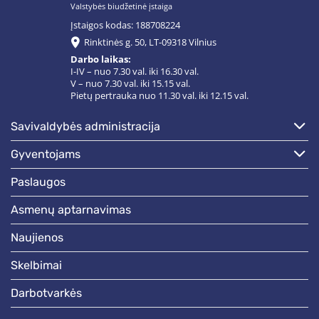
Valstybės biudžetinė įstaiga
Įstaigos kodas: 188708224
Rinktinės g. 50, LT-09318 Vilnius
Darbo laikas:
I-IV – nuo 7.30 val. iki 16.30 val.
V – nuo 7.30 val. iki 15.15 val.
Pietų pertrauka nuo 11.30 val. iki 12.15 val.
savivaldybės administracija
gyventojams
paslaugos
asmenų aptarnavimas
naujienos
skelbimai
darbotvarkės