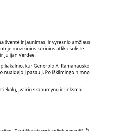
eną šventė ir jaunimas, ir vyresnio amžiaus
entėje muzikinius kūrinius atliko solistė
r Julijan Verdee.
s piliakalnio, kur Generolo A. Ramanausko
io nuaidėjo į pasaulį. Po iškilmingo himno
atiekalų, įvairių skanumynų ir linksmai