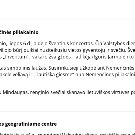
inės piliakalnio
nio, liepos 6 d., aidėjo šventinis koncertas. Čia Valstybės di
liojo būrį puikiai nusiteikusių vietos gyventojų ir svečių. Šv
s „Inventum“, vakaro žvaigždės – atlikėjai Igoris Jarmolenko i
gtas simbolinis laužas. Susirinkusieji užkopė ant Nemenčinė
pakėlė vėliavą ir „Tautiška giesmė“ nuo Nemenčinės piliakaln
u Mindaugas, renginio svečiai skanavo lietuviškos virtuvės p
os geografiniame centre