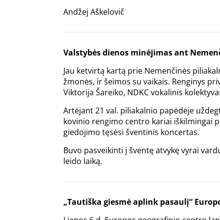
Andžej Aškelovič
Valstybės dienos minėjimas ant Nemenč
Jau ketvirtą kartą prie Nemenčinės piliakal
žmonės, ir šeimos su vaikais. Renginys privi
Viktorija Šareiko, NDKC vokalinis kolektyva
Artėjant 21 val. piliakalnio papėdėje užde
kovinio rengimo centro kariai iškilmingai 
giedojimo tęsėsi šventinis koncertas.
Buvo pasveikinti į šventę atvykę vyrai vard
leido laiką.
„Tautiška giesmė aplink pasaulį“ Europ