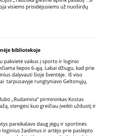
cijos „Tautiška giesmė aplink pasaulį“. Ši
ėkoja visiems prisidėjusiems už nuoširdų
nėje bibliotekoje
 pakvietė vaikus į sporto ir loginio
iama liepos 6-ąją. Labai džiugu, kad prie
nius dalyvauti šioje šventėje. Iš viso
kai tarpusavyje rungtyniavo Geltonųjų,
klubo „Rudamina“ pirmininkas Kostas
ą, stengėsi kuo greičiau įveikti užduotį ir
duotys pareikalavo daug jėgų ir sportinės
 loginius žaidimus ir artėjo prie paslėpto