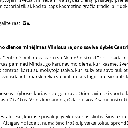
ytojai ir svečiai, minėdami Valstybės dieną, prisidėjo prie ak
izatoriai tikisi, kad tai taps kasmetine gražia tradicija ir d
alite rasti
čia.
mo dienos minėjimas
Vilniaus rajono savivaldybės Centri
 Centrinė biblioteka kartu su Nemėžio struktūriniu padaliniu
tas paminėti Mindaugo karūnavimo dieną, kuri kasmet švenč
 centras, kartu su mokytoja Daiva, kuri sukvietė savo auklėti
vo išdalinti marškinėliai su bibliotekos logotipu. Simboliš
nėse varžybose, kurias suorganizavo Orientavimosi sporto 
sti 7 taškus. Visos komandos, išklaususios išsamų instruktaž
estafetėse, kuriose privalėjo įveikti įvairias kliūtis. Šios už
Atsigaivinę ledais, numalšinę troškulį, vaikai toliau sprendė