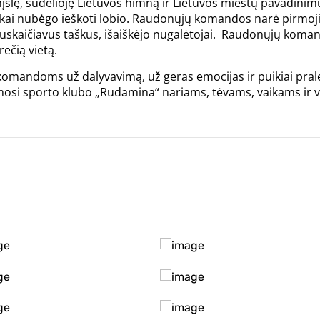
mįslę, sudėlioję Lietuvos himną ir Lietuvos miestų pavadinimu
vaikai nubėgo ieškoti lobio. Raudonųjų komandos narė pirmoj
Suskaičiavus taškus, išaiškėjo nugalėtojai. Raudonųjų koma
ečią vietą.
omandoms už dalyvavimą, už geras emocijas ir puikiai praleis
mosi sporto klubo „Rudamina“ nariams, tėvams, vaikams ir vi