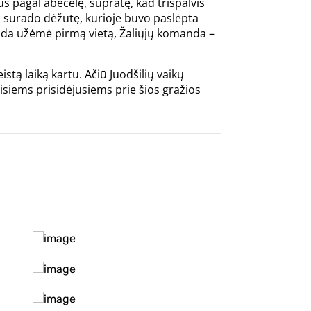
s pagal abėcėlę, supratę, kad trispalvis
i surado dėžutę, kurioje buvo paslėpta
nda užėmė pirmą vietą, Žaliųjų komanda –
tą laiką kartu. Ačiū Juodšilių vaikų
siems prisidėjusiems prie šios gražios