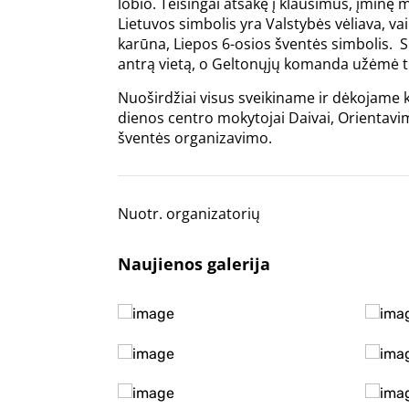
lobio. Teisingai atsakę į klausimus, įminę 
Lietuvos simbolis yra Valstybės vėliava, 
karūna, Liepos 6-osios šventės simbolis. 
antrą vietą, o Geltonųjų komanda užėmė tr
Nuoširdžiai visus sveikiname ir dėkojame k
dienos centro mokytojai Daivai, Orientavi
šventės organizavimo.
Nuotr. organizatorių
Naujienos galerija