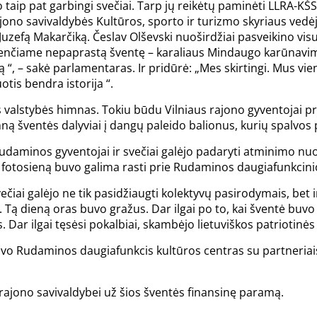
 taip pat garbingi svečiai. Tarp jų reikėtų paminėti LLRA-KŠ
ono savivaldybės Kultūros, sporto ir turizmo skyriaus vedėją
Juzefą Makarčiką. Česlav Olševski nuoširdžiai pasveikino vis
enčiame nepaprastą šventę – karaliaus Mindaugo karūnavimą.
ją “, – sakė parlamentaras. Ir pridūrė: „Mes skirtingi. Mus vi
tis bendra istorija “.
valstybės himnas. Tokiu būdu Vilniaus rajono gyventojai prisi
imną šventės dalyviai į dangų paleido balionus, kurių spal
 Rudaminos gyventojai ir svečiai galėjo padaryti atminimo n
Šią fotosieną buvo galima rasti prie Rudaminos daugiafunkcini
iai galėjo ne tik pasidžiaugti kolektyvų pasirodymais, bet i
. Tą dieną oras buvo gražus. Dar ilgai po to, kai šventė buvo
Dar ilgai tęsėsi pokalbiai, skambėjo lietuviškos patriotinės 
vo Rudaminos daugiafunkcis kultūros centras su partneriais 
 rajono savivaldybei už šios šventės finansinę paramą.