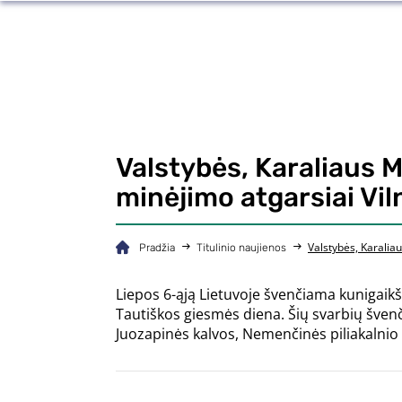
Valstybės, Karaliaus 
minėjimo atgarsiai Vil
Valstybės, Karalia
Pradžia
Titulinio naujienos
Liepos 6-ąją Lietuvoje švenčiama kunigaik
Tautiškos giesmės diena. Šių svarbių šven
Juozapinės kalvos, Nemenčinės piliakalnio i