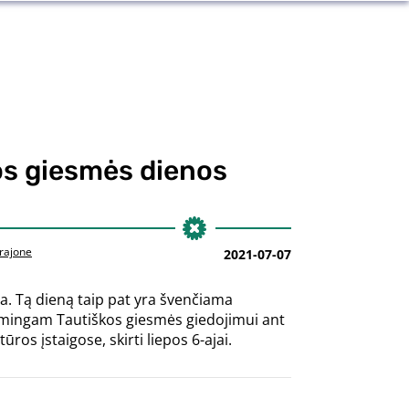
os giesmės dienos
 rajone
2021-07-07
a. Tą dieną taip pat yra švenčiama
kilmingam Tautiškos giesmės giedojimui ant
os įstaigose, skirti liepos 6-ajai.