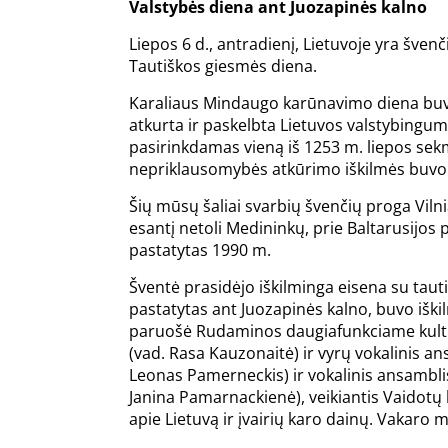
Valstybės diena ant Juozapinės kalno
Liepos 6 d., antradienį, Lietuvoje yra šve
Tautiškos giesmės diena.
Karaliaus Mindaugo karūnavimo diena buvo
atkurta ir paskelbta Lietuvos valstybingumo 
pasirinkdamas vieną iš 1253 m. liepos sek
nepriklausomybės atkūrimo iškilmės buvo s
Šių mūsų šaliai svarbių švenčių proga Vilni
esantį netoli Medininkų, prie Baltarusijos
pastatytas 1990 m.
Šventė prasidėjo iškilminga eisena su taut
pastatytas ant Juozapinės kalno, buvo iški
paruošė Rudaminos daugiafunkciame kultūros
(vad. Rasa Kauzonaitė) ir vyrų vokalinis an
Leonas Pamerneckis) ir vokalinis ansamblis
Janina Pamarnackienė), veikiantis Vaidotų 
apie Lietuvą ir įvairių karo dainų. Vakaro 