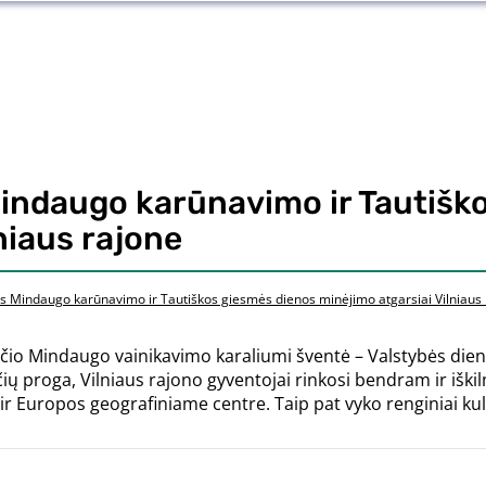
Mindaugo karūnavimo ir Tautišk
niaus rajone
us Mindaugo karūnavimo ir Tautiškos giesmės dienos minėjimo atgarsiai Vilniaus
ščio Mindaugo vainikavimo karaliumi šventė – Valstybės dien
čių proga, Vilniaus rajono gyventojai rinkosi bendram ir iš
r Europos geografiniame centre. Taip pat vyko renginiai kultūr