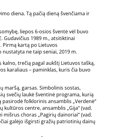
vimo diena. Tą pačią dieną švenčiama ir
omybę, liepos 6-osios šventė vėl buvo
. Gudavičius 1989 m., atsitiktinai
. Pirmą kartą po Lietuvos
nustatyta ne taip seniai, 2019 m.
 kalno, trečią pagal aukštį Lietuvos tašką,
os karaliaus – paminklas, kuris čia buvo
ių maršą, garsas. Simbolinis sostas,
sių svečių laukė šventinė programa, kurią
ą pasirodė folklorinis ansamblis „Verdenė“
ų kultūros centre, ansamblis „Gija“ (vad.
i mišrus choras „Pagirių dainoriai“ (vad.
i galėjo išgirsti gražių patriotinių dainų