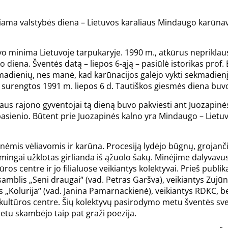
nčiama valstybės diena – Lietuvos karaliaus Mindaugo karūna
 minima Lietuvoje tarpukaryje. 1990 m., atkūrus nepriklaus
diena. Šventės datą – liepos 6-ąją – pasiūlė istorikas prof. E
madienių, nes manė, kad karūnacijos galėjo vykti sekmadienį
urengtos 1991 m. liepos 6 d. Tautiškos giesmės diena buvo 
aus rajono gyventojai tą dieną buvo pakviesti ant Juozapinės
 pasienio. Būtent prie Juozapinės kalno yra Mindaugo – Lietuv
inėmis vėliavomis ir karūna. Procesiją lydėjo būgnų, grojanč
lmingai užklotas girlianda iš ąžuolo šakų. Minėjime dalyvavu
 centre ir jo filialuose veikiantys kolektyvai. Prieš publik
samblis „Seni draugai“ (vad. Petras Garšva), veikiantys Zujūn
 „Kolurija“ (vad. Janina Pamarnackienė), veikiantys RDKC, be
kultūros centre. Šių kolektyvų pasirodymo metu šventės svečia
metu skambėjo taip pat graži poezija.