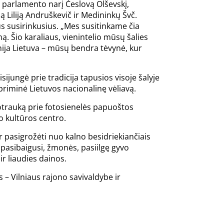
S parlamento narį Česlovą Olševskį,
 Liliją Andruškevič ir Medininkų Švč.
us susirinkusius. „Mes susitinkame čia
 Šio karaliaus, vienintelio mūsų šalies
enija Lietuva – mūsų bendra tėvynė, kur
jungė prie tradicija tapusios visoje šalyje
vos priminė Lietuvos nacionalinę vėliavą.
uotrauką prie fotosienelės papuoštos
o kultūros centro.
r pasigrožėti nuo kalno besidriekiančiais
 pasibaigusi, žmonės, pasiilgę gyvo
ir liaudies dainos.
– Vilniaus rajono savivaldybe ir