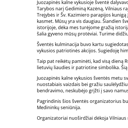
Juozapinės kalne vykusioje šventė dalyvavo
Tarybos narį Gediminą Kazėną, Vilniaus raj
Trejybės ir Šv. Kazimiero parapijos kunigą 
kasmet. Mūsų yra vis daugiau. Šiandien šv
istorijoje, dėka mes turėjome gražią istori
šalia gyveno mūsų protėviai. Turime didžiuo
Šventės kulminacija buvo kartu sugiedotas 
vykusios patriotinės akcijos. Sugiedoję h
Taip pat reikėtų paminėti, kad visą dieną
lietuvių liaudies ir patriotine simbolika. 
Juozapinės kalne vykusios šventės metu sveč
nuostabiais vaizdais bei gražiu saulėlydžiu
bendravimo, neskubėjo grįžti į savo namus. 
Pagrindinis šios šventės organizatorius bu
Medininkų seniūnija.
Organizatoriai nuoširdžiai dėkoja Vilniaus