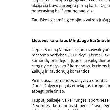
Liepos 6 d. Europos geografinio centro lank
akcija čia buvo surengta pirmą kartą. Organ
bendravimą bei šventinę nuotaiką.
Tautiškos giesmės giedojimo vaizdo įrašą g
Lietuvos karaliaus Mindaugo karūnavi
Liepos 5 dieną Vilniaus rajono savivaldybės
mąstymo varžybas „Tu didvyrių žemė”, skir
komandų prisidėjo ir Juodšilių vaikų dienos
renginyje dalyvavo 3 komandos, kurioms bu
Žaliųjų ir Raudonųjų komandos.
Pirmiausiai, komandos dalyvavo orientaci
Duda. Dalyviai pagal žemėlapius turėjo sura
atbėgti prie finišo.
Truputį pailsėję, vaikai rungėsi sportinėse 
ištvermės. Komandos stengėsi iš visų jėgų. 