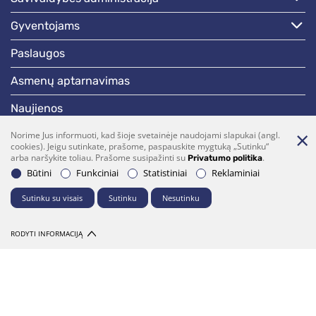
gyventojams
paslaugos
asmenų aptarnavimas
naujienos
skelbimai
Norime Jus informuoti, kad šioje svetainėje naudojami slapukai (angl.
cookies). Jeigu sutinkate, prašome, paspauskite mygtuką „Sutinku“
arba naršykite toliau. Prašome susipažinti su
.
Privatumo politika
darbotvarkės
Būtini
Funkciniai
Statistiniai
Reklaminiai
Sutinku su visais
Sutinku
Nesutinku
Bendraukime
(0 5)  275 1990
vrsa@vrsa.lt
RODYTI INFORMACIJĄ
Facebook
Youtube
Prenumerata
Parašykite mums
© 2026 Visos teisės saugomos. Sprendimas:
UAB "Fresh Media"