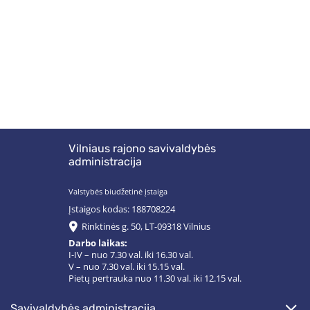
Vilniaus rajono savivaldybės
administracija
Valstybės biudžetinė įstaiga
Įstaigos kodas: 188708224
Rinktinės g. 50, LT-09318 Vilnius
Darbo laikas:
I-IV – nuo 7.30 val. iki 16.30 val.
V – nuo 7.30 val. iki 15.15 val.
Pietų pertrauka nuo 11.30 val. iki 12.15 val.
savivaldybės administracija