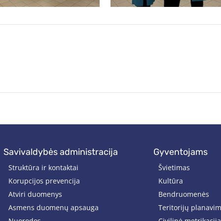
savivaldybės administracija
gyventojams
Struktūra ir kontaktai
Švietimas
Korupcijos prevencija
Kultūra
Atviri duomenys
Bendruomenės
Asmens duomenų apsauga
Teritorijų planavi
Nuorodos
Civilinė metrikacija