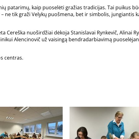
ų patarimų, kaip puoselėti gražias tradicijas. Tai puikus bū
– ne tik graži Velykų puošmena, bet ir simbolis, jungiantis ka
a Cereška nuoširdžiai dėkoja Stanislavai Rynkevič, Alinai Ry
ominikui Alencinovič už vaisingą bendradarbiavimą puoselėj
s centras.