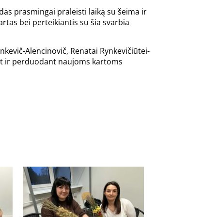
das prasmingai praleisti laiką su šeima ir
rtas bei perteikiantis su šia svarbia
nkevič-Alencinovič, Renatai Rynkevičiūtei-
ant ir perduodant naujoms kartoms