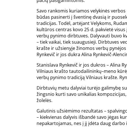
pačių pasigamintomis.
Savo rankomis kuriamos velykinės verbos 
būdas pasinerti į šventinę dvasią ir puosel
tradicijas. Todėl, artėjant Velykoms, Rud
kultūros centras kovo 25 d. pakvietė visus 
verbų pynimo dirbtuves. Dalyvauti buvo kvi
– tiek vaikai, tiek suaugusieji. Dirbtuves ve
krašte ir užsienyje žinomos verbų pynėjos
Rynkevič ir jos dukra Alina Rynkevič-Alenci
Stanislava Rynkevič ir jos dukros – Alina R
Vilniaus krašto tautodailininkų–meno kūrė
verbų pynimo tradiciją Vilniaus krašte. Ryn
Dirbtuvių metu dalyviai turėjo galimybę susi
žingsnio kurti savo unikalias kompozicijas,
žolelės.
Galutinis užsiėmimo rezultatas – spalvingo
– kiekvienas dalyvis išbandė savo jėgas k
nepakartojamas, nes į jį įdėta daug darbo i