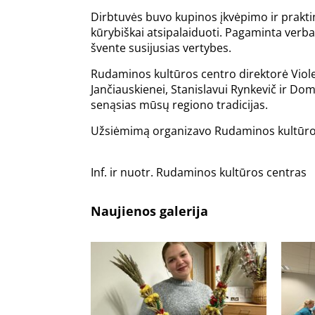
Dirbtuvės buvo kupinos įkvėpimo ir praktini
kūrybiškai atsipalaiduoti. Pagaminta verba 
švente susijusias vertybes.
Rudaminos kultūros centro direktorė Violet
Jančiauskienei, Stanislavui Rynkevič ir D
senąsias mūsų regiono tradicijas.
Užsiėmimą organizavo Rudaminos kultūro
Inf. ir nuotr. Rudaminos kultūros centras
Naujienos galerija