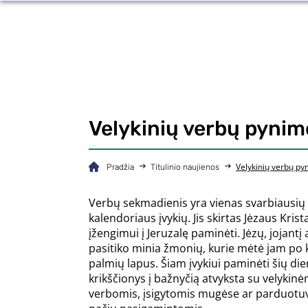
Velykinių verbų pyni
Velykinių verbų p
Pradžia
Titulinio naujienos
Verbų sekmadienis yra vienas svarbiausių l
kalendoriaus įvykių. Jis skirtas Jėzaus Krist
įžengimui į Jeruzalę paminėti. Jėzų, jojantį 
pasitiko minia žmonių, kurie mėtė jam po
palmių lapus. Šiam įvykiui paminėti šių di
krikščionys į bažnyčią atvyksta su velykinė
verbomis, įsigytomis mugėse ar parduotu