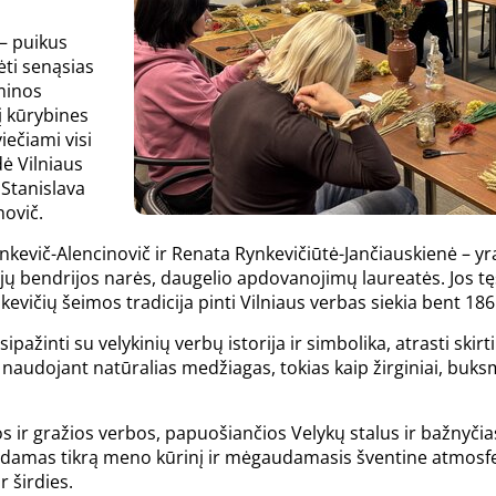
– puikus
ėti senąsias
aminos
į kūrybines
ečiami visi
dė Vilniaus
 Stanislava
novič.
ynkevič-Alencinovič ir Renata Rynkevičiūtė-Jančiauskienė – y
jų bendrijos narės, daugelio apdovanojimų laureatės. Jos t
kevičių šeimos tradicija pinti Vilniaus verbas siekia bent 18
pažinti su velykinių verbų istorija ir simbolika, atrasti skirt
 naudojant natūralias medžiagas, tokias kaip žirginiai, buksm
s ir gražios verbos, papuošiančios Velykų stalus ir bažnyči
urdamas tikrą meno kūrinį ir mėgaudamasis šventine atmosfer
r širdies.