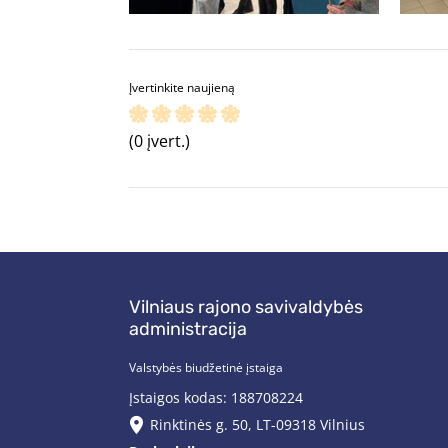
Įvertinkite naujieną
(0 įvert.)
Vilniaus rajono savivaldybės
administracija
Valstybės biudžetinė įstaiga
Įstaigos kodas: 188708224
Rinktinės g. 50, LT-09318 Vilnius