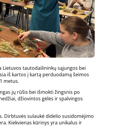
ra Lietuvos tautodailininkų sąjungos bei
ęsia iš kartos į kartą perduodamą šeimos
61 metus.
ingas jų rūšis bei išmokti žingsnis po
edžiai, džiovintos gėlės ir spalvingos
as. Dirbtuvės sulaukė didelio susidomėjimo
a. Kiekvienas kūrinys yra unikalus ir