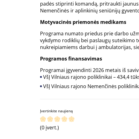
padės stiprinti komandą, pritraukti jaunus 
Nemenčinės ir aplinkinių seniūnijų gyve
Motyvacinės priemonės medikams
Programa numato priedus prie darbo užmok
vykdymo rodiklių bei paslaugų suteikimo t
nukreipiamiems darbui į ambulatorijas, sie
Programos finansavimas
Programai įgyvendinti 2026 metais iš saviv
VšĮ Vilniaus rajono poliklinikai – 434,4 tūk
VšĮ Vilniaus rajono Nemenčinės poliklinika
Įvertinkite naujieną
(0 įvert.)