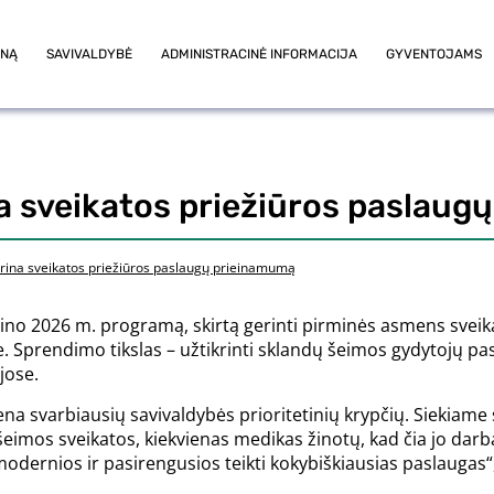
ONĄ
SAVIVALDYBĖ
ADMINISTRACINĖ INFORMACIJA
GYVENTOJAMS
na sveikatos priežiūros paslau
erina sveikatos priežiūros paslaugų prieinamumą
rtino 2026 m. programą, skirtą gerinti pirminės asmens sve
e. Sprendimo tikslas – užtikrinti sklandų šeimos gydytojų pa
jose.
ena svarbiausių savivaldybės prioritetinių krypčių. Siekiame 
 šeimos sveikatos, kiekvienas medikas žinotų, kad čia jo dar
odernios ir pasirengusios teikti kokybiškiausias paslaugas“,