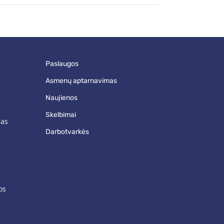
paslaugos
asmenų aptarnavimas
naujienos
skelbimai
mas
darbotvarkės
os