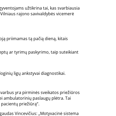
yventojams užtikrina tai, kas svarbiausia
 Vilniaus rajono savivaldybės vicemerė
ją priimamas tą pačią dieną, kitais
eptų ar tyrimų paskyrimo, taip suteikiant
ginių ligų ankstyvai diagnostikai.
svarbus yra pirminės sveikatos priežiūros
i ambulatorinių paslaugų plėtra. Tai
 pacientų priežiūrą“.
gaudas Vincevičius: „Motyvacinė sistema