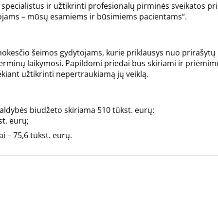
specialistus ir užtikrinti profesionalų pirminės sveikatos pr
ntojams – mūsų esamiems ir būsimiems pacientams“.
esčio šeimos gydytojams, kurie priklausys nuo prirašytų 
erminų laikymosi. Papildomi priedai bus skiriami ir priėmim
kiant užtikrinti nepertraukiamą jų veiklą.
aldybės biudžeto skiriama 510 tūkst. eurų:
st. eurų;
i – 75,6 tūkst. eurų.