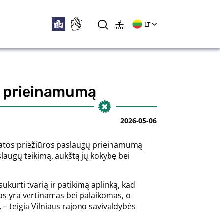
LT
gų prieinamumą
2026-05-06
ikatos priežiūros paslaugų prieinamumą
slaugų teikimą, aukštą jų kokybę bei
sukurti tvarią ir patikimą aplinką, kad
bas yra vertinamas bei palaikomas, o
 – teigia Vilniaus rajono savivaldybės