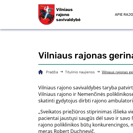
Vilniaus
rajono
APIE RAJ
savivaldybė
Vilniaus rajonas geri
Vilniaus rajonas g
Pradžia
Titulinio naujienos
Vilniaus rajono savivaldybės taryba patvi
Vilniaus rajono ir Nemenčinės poliklinikos
skatinti gydytojus dirbti rajono ambulatori
„Sveikatos priežiūros stiprinimas išlieka vi
pacientai jaustųsi saugūs dėl savo ir savo
rajono poliklinikos būtų konkurencingos, m
meras Robert Duchnevič.