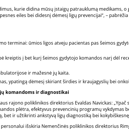
ndimus, kurie didina mūsų įstaigų patrauklumą medikams, o g
snes eiles bei didesnį dėmesį ligų prevencijai“, – pabrėžia
o terminai: ūmios ligos atveju pacientas pas šeimos gydyto
ė kreiptis į bet kurį šeimos gydytojo komandos narį dėl rec
ulatorijose ir mažesnė jų kaita.
 ypatingą dėmesį skiriant širdies ir kraujagyslių bei onkolo
ojų komandoms ir diagnostikai
aus rajono poliklinikos direktorius Evaldas Navickas: „Ypač 
mandos plėtra, efektyvus prevencinių programų vykdymas be
, bet ir užtikrinti ankstyvą ligų diagnostiką bei kokybiškesnę
ersonalui išskiria Nemenčinės poliklinikos direktorius Rim