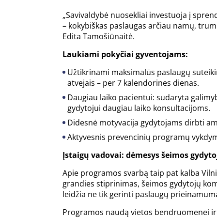
„Savivaldybė nuosekliai investuoja į spre
– kokybiškas paslaugas arčiau namų, trumpe
Edita Tamošiūnaitė.
Laukiami pokyčiai gyventojams:
Užtikrinami maksimalūs paslaugų suteikim
atvejais – per 7 kalendorines dienas.
Daugiau laiko pacientui: sudaryta galimyb
gydytojui daugiau laiko konsultacijoms.
Didesnė motyvacija gydytojams dirbti amb
Aktyvesnis prevencinių programų vykdymas,
Įstaigų vadovai: dėmesys šeimos gydyt
Apie programos svarbą taip pat kalba Vilni
grandies stiprinimas, šeimos gydytojų ko
leidžia ne tik gerinti paslaugų prieinamumą
Programos naudą vietos bendruomenei ir p