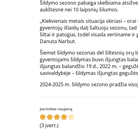
Šildymo sezono pabaiga skelbiama atsižvelg
aukštesnė nei 10 laipsnių šilumos.
„Kiekvienais metais situacija skiriasi – or
gyventojų išlaidų dalį šaltuoju sezonu, tad 
šiltai ir patogiai, todėl visada vertiname i
Danuta Narbut.
Šiemet šildymo sezonas dėl šiltesnių orų b
gyventojams šildymas buvo išjungtas balan
išjungtas balandžio 19 d., 2022 m. – gegu
savivaldybėje – šildymas išjungtas gegužės
2024-2025 m. šildymo sezono pradžia visoje
Įvertinkite naujieną
(3 įvert.)