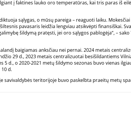
iant į faktines lauko oro temperatūras, kai tris paras iš ei
ai diktuoja sąlygas, o mūsų pareiga – reaguoti laiku. Mokesči
šiltesnis pavasaris leidžia lengviau atsikvėpti finansiškai. Sva
r galimybę šildymą pratęsti, jei oro sąlygos pablogėja“, – sak
alandį baigiamas anksčiau nei pernai. 2024 metais centraliz
džio 29 d., 2023 metais centralizuotai besišildantiems Vil
žės 5 d., o 2020-2021 metų šildymo sezonas buvo vienas ilgi
 10 d.
 savivaldybės teritorijoje buvo paskelbta praeitų metų spal