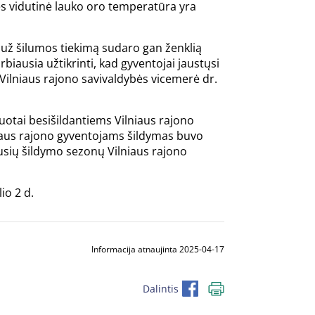
lės vidutinė lauko oro temperatūra yra
ai už šilumos tiekimą sudaro gan ženklią
rbiausia užtikrinti, kad gyventojai jaustųsi
o Vilniaus rajono savivaldybės vicemerė dr.
uotai besišildantiems Vilniaus rajono
niaus rajono gyventojams šildymas buvo
ausių šildymo sezonų Vilniaus rajono
io 2 d.
Informacija atnaujinta 2025-04-17
Dalintis