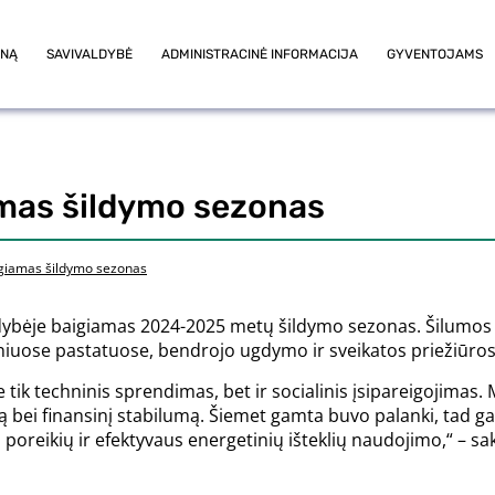
ONĄ
SAVIVALDYBĖ
ADMINISTRACINĖ INFORMACIJA
GYVENTOJAMS
amas šildymo sezonas
igiamas šildymo sezonas
ldybėje baigiamas 2024-2025 metų šildymo sezonas. Šilumos
ose pastatuose, bendrojo ugdymo ir sveikatos priežiūros 
 tik techninis sprendimas, bet ir socialinis įsipareigojimas. 
ą bei finansinį stabilumą. Šiemet gamta buvo palanki, tad ga
poreikių ir efektyvaus energetinių išteklių naudojimo,“ – s