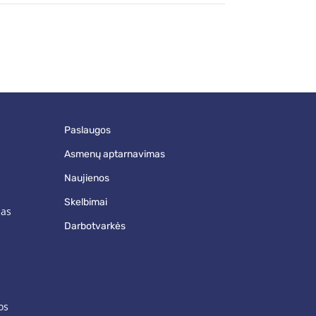
paslaugos
asmenų aptarnavimas
naujienos
skelbimai
mas
darbotvarkės
os