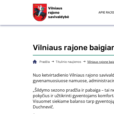
Vilniaus
rajono
APIE RAJ
savivaldybė
Vilniaus rajone baigi
Vilniaus rajone ba
Pradžia
Titulinio naujienos
Nuo ketvirtadienio Vilniaus rajono saviva
gyvenamuosiuose namuose, administraciniu
„Šildymo sezono pradžia ir pabaiga – tai ne
pokyčius ir užtikrinti gyventojams komfort
Visuomet siekiame balanso tarp gyventojų 
Duchnevič.