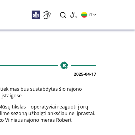
LT
2025-04-17
 tiekimas bus sustabdytas šio rajono
įstaigose.
Mūsų tikslas – operatyviai reaguoti į orų
lime sezoną užbaigti anksčiau nei įprastai.
ako Vilniaus rajono meras Robert