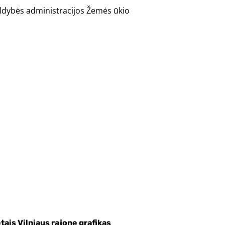
valdybės administracijos Žemės ūkio
ais Vilniaus rajone grafikas