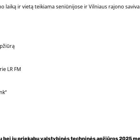
o laiką ir vietą teikiama seniūnijose ir Vilniaus rajono savi
apžiūrą
rie LR FM
nk“
ų bei jų priekabų valstybinės techninės apžiūros 2025 met