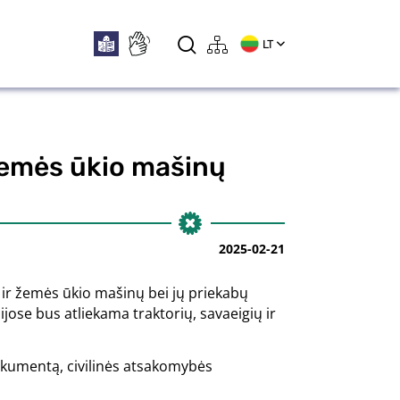
LT
 žemės ūkio mašinų
2025-02-21
ų ir žemės ūkio mašinų bei jų priekabų
jose bus atliekama traktorių, savaeigių ir
dokumentą, civilinės atsakomybės