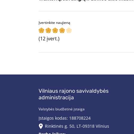
Įvertinkite naujieną
(12 įvert.)
Vilniaus rajono savivaldybės
administracija
Valstybės biudžetinė įstaiga
Įstaigos kodas: 188708224
Rinktinės g. 50, LT-09318 Vilnius