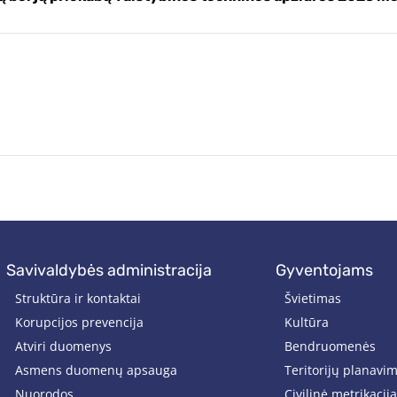
savivaldybės administracija
gyventojams
Struktūra ir kontaktai
Švietimas
Korupcijos prevencija
Kultūra
Atviri duomenys
Bendruomenės
Asmens duomenų apsauga
Teritorijų planavi
Nuorodos
Civilinė metrikacija