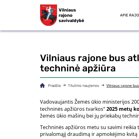
Vilniaus
rajono
APIE RAJ
savivaldybė
Vilniaus rajone bus at
techninė apžiūra
Vilniaus rajone bu
Pradžia
Titulinio naujienos
Vadovaujantis Žemės ūkio ministerijos 20
techninės apžiūros tvarkos“
2025 metų ko
žemės ūkio mašinų bei jų priekabų technin
Techninės apžiūros metu su savimi reikia 
privalomąjį draudimą ir apmokėjimo kvitą 