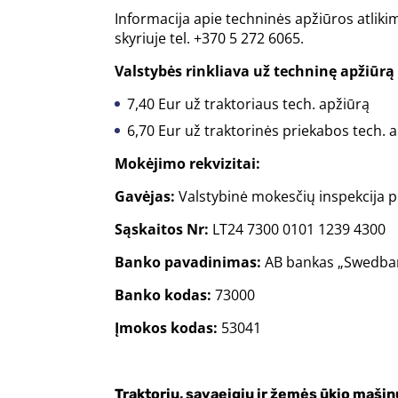
Informacija apie techninės apžiūros atlikim
skyriuje tel. +370 5 272 6065.
Valstybės rinkliava už techninę apžiūrą
7,40 Eur už traktoriaus tech. apžiūrą
6,70 Eur už traktorinės priekabos tech. 
Mokėjimo rekvizitai:
Gavėjas:
Valstybinė mokesčių inspekcija p
Sąskaitos Nr:
LT24 7300 0101 1239 4300
Banko pavadinimas:
AB bankas „Swedba
Banko kodas:
73000
Įmokos kodas:
53041
Traktorių, savaeigių ir žemės ūkio mašin