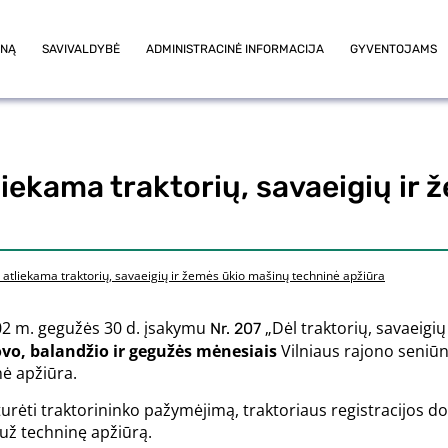
ONĄ
SAVIVALDYBĖ
ADMINISTRACINĖ INFORMACIJA
GYVENTOJAMS
liekama traktorių, savaeigių ir
s atliekama traktorių, savaeigių ir žemės ūkio mašinų techninė apžiūra
02 m. gegužės 30 d. įsakymu
„Dėl traktorių, savaeigi
Nr. 207
vo, balandžio ir gegužės mėnesiais
Vilniaus rajono seniūni
ė apžiūra.
turėti traktorininko pažymėjimą, traktoriaus registracijos 
už techninę apžiūrą.