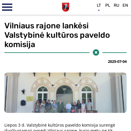
LT
PL
RU
EN
Vilniaus rajone lankėsi
Valstybinė kultūros paveldo
komisija
2025-07-04
Liepos 3 d. Valstybinė kultūros paveldo komisija surengė
išvažiuojamąjį posėdį Vilniaus rajone, kurio metu ne tik