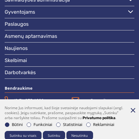
gyventojams
paslaugos
asmenų aptarnavimas
naujienos
skelbimai
darbotvarkės
Bendraukime
(0 5)  275 1990
vrsa@vrsa.lt
Norime Jus informuoti, kad šioje svetainėje naudojami slapukai (angl.
Facebook
Youtube
cookies). Jeigu sutinkate, prašome, paspauskite mygtuką „Sutinku“
arba naršykite toliau. Prašome susipažinti su
.
Privatumo politika
Prenumerata
Parašykite mums
Būtini
Funkciniai
Statistiniai
Reklaminiai
Sutinku su visais
Sutinku
Nesutinku