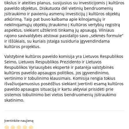
tikslus ir ateities planus, susijusius su investicijomis į kultūros
paveldo objektus. Diskutuota dėl vietinių bendruomenių
įsitraukimo ir pavienių asmenų investicijų į kultūros objektų
atkūrimą. Taip pat buvo kalbama apie kilnojamųjų ir
nekilnojamųjų objektų įtraukimo į Kultūros vertybių registrą
aspektus, siekiant užtikrinti tinkamą jų apsaugą. Vilniaus
rajono savivaldybės atstovai pasidalijo savo „sėkmės formule“
ir iššūkiais, su kuriais įstaiga susiduria įgyvendindama
kultūros projektus.
Valstybinė kultūros paveldo komisija yra Lietuvos Respublikos
Seimo, Lietuvos Respublikos Prezidento ir Lietuvos
Respublikos Vyriausybės ekspertė ir patarėja valstybinės
kultūros paveldo apsaugos politikos, jos įgyvendinimo,
vertinimo ir tobulinimo klausimais. Komisija rengia tokius
išvažiuojamuosius posėdžius siekiant įvertinti esamą kultūros
paveldo apsaugos situaciją ir kartu aktyviai prisidėti prie
sistemos tobulinimo bei vietos bendruomenių įsitraukimo
skatinimo.
Įvertinkite naujieną