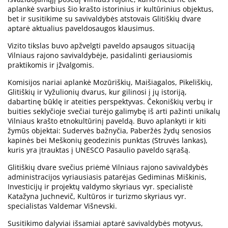
aplankė svarbius šio krašto istorinius ir kultūrinius objektus,
bet ir susitikime su savivaldybės atstovais Glitiškių dvare
aptarė aktualius paveldosaugos klausimus.
Vizito tikslas buvo apžvelgti paveldo apsaugos situaciją
Vilniaus rajono savivaldybėje, pasidalinti geriausiomis
praktikomis ir įžvalgomis.
Komisijos nariai aplankė Mozūriškių, Maišiagalos, Pikeliškių,
Glitiškių ir Vyžulionių dvarus, kur gilinosi į jų istoriją,
dabartinę būklę ir ateities perspektyvas. Čekoniškių verbų ir
buities seklyčioje svečiai turėjo galimybę iš arti pažinti unikalų
Vilniaus krašto etnokultūrinį paveldą. Buvo aplankyti ir kiti
žymūs objektai: Sudervės bažnyčia, Paberžės žydų senosios
kapinės bei Meškonių geodezinis punktas (Struvės lankas),
kuris yra įtrauktas į UNESCO Pasaulio paveldo sąrašą.
Glitiškių dvare svečius priėmė Vilniaus rajono savivaldybės
administracijos vyriausiasis patarėjas Gediminas Miškinis,
Investicijų ir projektų valdymo skyriaus vyr. specialistė
Katažyna Juchnevič, Kultūros ir turizmo skyriaus vyr.
specialistas Valdemar Višnevski.
Susitikimo dalyviai išsamiai aptarė savivaldybės motyvus,