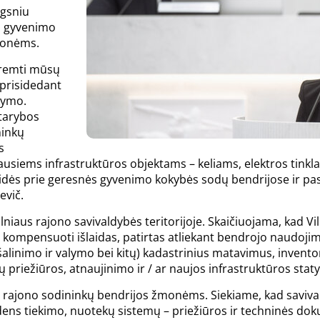
ngsniu
es gyvenimo
monėms.
aremti mūsų
 prisidedant
rkymo.
 tarybos
ninkų
s
usiems infrastruktūros objektams – keliams, elektros tink
isidės prie geresnės gyvenimo kokybės sodų bendrijose ir pask
evič.
iaus rajono savivaldybės teritorijoje. Skaičiuojama, kad Vil
es kompensuoti išlaidas, patirtas atliekant bendrojo naudojim
alinimo ir valymo bei kitų) kadastrinius matavimus, inventori
 priežiūros, atnaujinimo ir / ar naujos infrastruktūros stat
rama rajono sodininkų bendrijos žmonėms. Siekiame, kad savi
vandens tiekimo, nuotekų sistemų – priežiūros ir techninės d