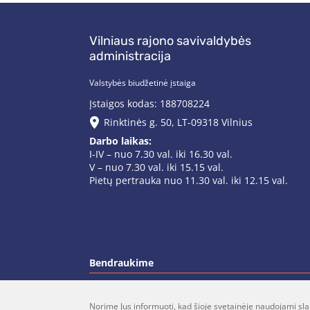
Vilniaus rajono savivaldybės
administracija
Valstybės biudžetinė įstaiga
Įstaigos kodas: 188708224
Rinktinės g. 50, LT-09318 Vilnius
Darbo laikas:
I-IV – nuo 7.30 val. iki 16.30 val.
V – nuo 7.30 val. iki 15.15 val.
Pietų pertrauka nuo 11.30 val. iki 12.15 val.
Bendraukime
Norime Jus informuoti, kad šioje svetainėje naudojami sla
(0 5)  275 1990
vrsa@vrsa.