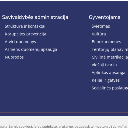
savivaldybės administracija
gyventojams
Struktūra ir kontaktai
Švietimas
Korupcijos prevencija
Kultūra
Atviri duomenys
Bendruomenės
Asmens duomenų apsauga
Teritorijų planavi
Nuorodos
Civilinė metrikacija
Viešoji tvarka
Aplinkos apsauga
Keliai ir gatvės
Socialinės paslaug
pukai (angl. cookies). Jeigu sutinkate, prašome, paspauskite mygtuką „Sutinku“ ar
lt
Facebook
Youtube
P