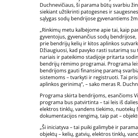
Duchnevičiaus, ši parama būtų svarbiu ži
siekiant užtikrinti patogesnes ir saugesn
sąlygas sodų bendrijose gyvenantiems ž
„Rinkimų metu kalbėjome apie tai, kaip p
gyventojus, gyvenančius sodų bendrijose,
prie bendrijų kelių ir kitos aplinkos sutva
Džiaugiuosi, kad pavyko rasti sutarimą su
nariais ir pateikimo stadijoje pritarta sodi
bendrijų rėmimo programai. Programa lei
bendrijoms gauti finansinę paramą svarbia
sistemoms – tvarkyti ir registruoti. Tai pr
aplinkos gerinimą“, – sako meras R. Duchn
Programa skirta bendrijoms, esančioms Viln
programa bus patvirtinta – tai leis iš dali
elektros tinklų, vandens tiekimo, nuotekų š
dokumentacijos rengimą, taip pat – objektų
„Ši iniciatyva – tai puiki galimybė ir pa
objektų – kelių, gatvių, elektros tinklų, 