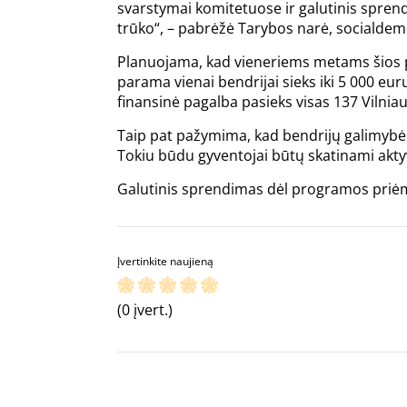
svarstymai komitetuose ir galutinis sprend
trūko“, – pabrėžė Tarybos narė, socialdemo
Planuojama, kad vieneriems metams šios p
parama vienai bendrijai sieks iki 5 000 eur
finansinė pagalba pasieks visas 137 Vilnia
Taip pat pažymima, kad bendrijų galimybės 
Tokiu būdu gyventojai būtų skatinami akty
Galutinis sprendimas dėl programos priė
Įvertinkite naujieną
(0 įvert.)