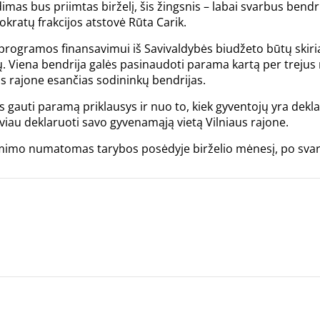
imas bus priimtas birželį, šis žingsnis – labai svarbus bendr
kratų frakcijos atstovė Rūta Carik.
rogramos finansavimui iš Savivaldybės biudžeto būtų skiri
ų. Viena bendrija galės pasinaudoti parama kartą per trejus m
us rajone esančias sodininkų bendrijas.
gauti paramą priklausys ir nuo to, kiek gyventojų yra dekla
viau deklaruoti savo gyvenamąją vietą Vilniaus rajone.
mimo numatomas tarybos posėdyje birželio mėnesį, po sva