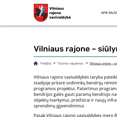
Vilniaus
rajono
APIE RAJ
savivaldybė
Vilniaus rajone – siū
Vilniaus rajone – 
Pradžia
Titulinio naujienos
Vilniaus rajono savivaldybės taryba patei
stadijoje pritarė sodininkų bendrijų rėmi
programos projektui. Patvirtinus program
bendrijos galės gauti paramą bendrojo n
objektų tvarkymui, priežiūrai ir naujų infr
sprendimų įgyvendinimui.
Pasak Vilniaus rajono savivaldybės mero 