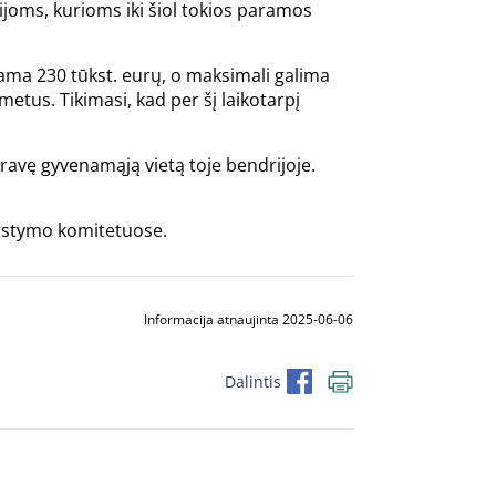
ijoms, kurioms iki šiol tokios paramos
ama 230 tūkst. eurų, o maksimali galima
etus. Tikimasi, kad per šį laikotarpį
ravę gyvenamąją vietą toje bendrijoje.
rstymo komitetuose.
Informacija atnaujinta 2025-06-06
Dalintis