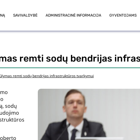
ONĄ
SAVIVALDYBĖ
ADMINISTRACINĖ INFORMACIJA
GYVENTOJAMS
lymas remti sodų bendrijas infr
siūlymas remti sodų bendrijas infrastruktūros tvarkymui
kimo
mo
ą, sodų
audojimo
astruktūros
Roberto