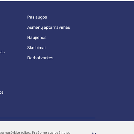
paslaugos
asmenų aptarnavimas
naujienos
skelbimai
mas
darbotvarkės
os
ba naršykite toliau. Prašome susipažinti su
renumerata
Parašykite mums