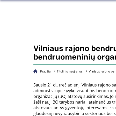
Vilniaus rajono bendr
bendruomeninių organ
Vilniaus rajono be
Pradžia
Titulinio naujienos
Sausio 21 d., trečiadienį, Vilniaus rajono s
administracijoje įvyko visuotinis bendruo
organizacijų (BO) atstovų susirinkimas. Jo 
šeši nauji BO tarybos nariai, ateinančius t
atstovausiantys gyventojų interesams ir s
glaudesnį nevyriausybinio sektoriaus bei 