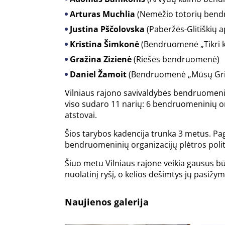
Arturas Muchlia
(Nemėžio totorių ben
Justina Pščolovska
(Paberžės-Glitiškių 
Kristina Šimkonė
(Bendruomenė „Tikri k
Gražina Zizienė
(Riešės bendruomenė)
Daniel Žamoit
(Bendruomenė „Mūsų Grig
Vilniaus rajono savivaldybės bendruomeninių
viso sudaro 11 narių: 6 bendruomeninių orga
atstovai.
Šios tarybos kadencija trunka 3 metus. Pagr
bendruomeninių organizacijų plėtros politik
Šiuo metu Vilniaus rajone veikia gausus b
nuolatinį ryšį, o kelios dešimtys jų pasižy
Naujienos galerija