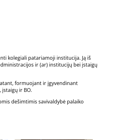
kolegiali patariamoji institucija. Ją iš
nistracijos ir (ar) institucijų bei įstaigų
statant, formuojant ir įgyvendinant
įstaigų ir BO.
omis dešimtimis savivaldybė palaiko