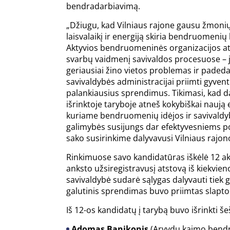
bendradarbiavimą.
„Džiugu, kad Vilniaus rajone gausu žmonių
laisvalaikį ir energiją skiria bendruomenių 
Aktyvios bendruomeninės organizacijos at
svarbų vaidmenį savivaldos procesuose – 
geriausiai žino vietos problemas ir paded
savivaldybės administracijai priimti gyven
palankiausius sprendimus. Tikimasi, kad d
išrinktoje taryboje atneš kokybiškai naują 
kuriame bendruomenių idėjos ir savivald
galimybės susijungs dar efektyvesniems p
sako susirinkime dalyvavusi Vilniaus rajo
Rinkimuose savo kandidatūras iškėlė 12 ak
anksto užsiregistravusį atstovą iš kiekvie
savivaldybė sudarė sąlygas dalyvauti tiek gy
galutinis sprendimas buvo priimtas slapt
Iš 12-os kandidatų į tarybą buvo išrinkti šeš
Adomas Banikonis
(Arvydų kaimo ben