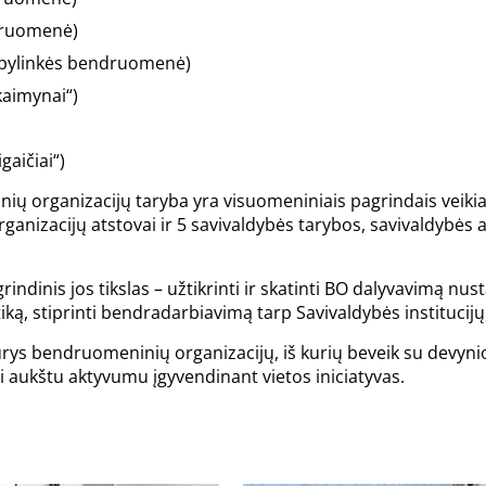
druomenė)
apylinkės bendruomenė)
aimynai“)
aičiai“)
 organizacijų taryba yra visuomeniniais pagrindais veikianti 
nizacijų atstovai ir 5 savivaldybės tarybos, savivaldybės admi
indinis jos tikslas – užtikrinti ir skatinti BO dalyvavimą nu
ą, stiprinti bendradarbiavimą tarp Savivaldybės institucijų, 
ūrys bendruomeninių organizacijų, iš kurių beveik su devyni
mi aukštu aktyvumu įgyvendinant vietos iniciatyvas.