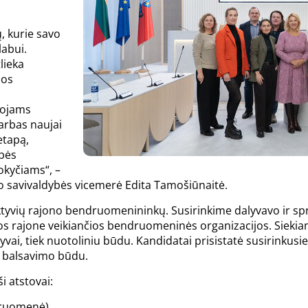
, kurie savo
labui.
lieka
jos
a
tojams
arbas naujai
etapą,
ybės
okyčiams“, –
no savivaldybės vicemerė Edita Tamošiūnaitė.
tyvių rajono bendruomenininkų. Susirinkime dalyvavo ir spr
nos rajone veikiančios bendruomeninės organizacijos. Siekia
vai, tiek nuotoliniu būdu. Kandidatai prisistatė susirinkusiem
o balsavimo būdu.
i atstovai:
druomenė)