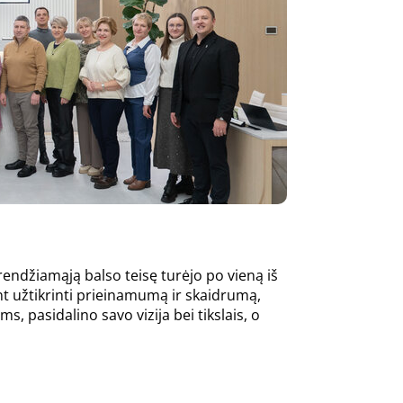
endžiamąją balso teisę turėjo po vieną iš
nt užtikrinti prieinamumą ir skaidrumą,
s, pasidalino savo vizija bei tikslais, o