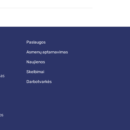
paslaugos
asmenų aptarnavimas
naujienos
skelbimai
mas
darbotvarkės
os