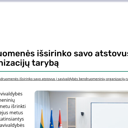
uomenės išsirinko savo atstovus
izacijų tarybą
ndruomenės išsirinko savo atstovus į savivaldybės bendruomeninių organizacijų 
avivaldybės
meninių
metu išrinkti
rejus metus
katinsiantys
savivaldybės