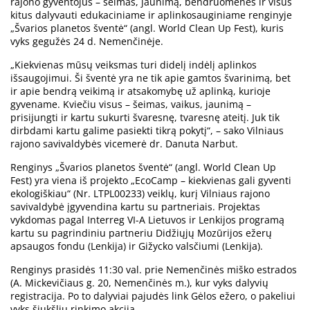
rajono gyventojus – šeimas, jaunimą, bendruomenes ir visus
kitus dalyvauti edukaciniame ir aplinkosauginiame renginyje
„Švarios planetos šventė“ (angl. World Clean Up Fest), kuris
vyks gegužės 24 d. Nemenčinėje.
„Kiekvienas mūsų veiksmas turi didelį indėlį aplinkos
išsaugojimui. Ši šventė yra ne tik apie gamtos švarinimą, bet
ir apie bendrą veikimą ir atsakomybę už aplinką, kurioje
gyvename. Kviečiu visus – šeimas, vaikus, jaunimą –
prisijungti ir kartu sukurti švaresnę, tvaresnę ateitį. Juk tik
dirbdami kartu galime pasiekti tikrą pokytį“, – sako Vilniaus
rajono savivaldybės vicemerė dr. Danuta Narbut.
Renginys „Švarios planetos šventė“ (angl. World Clean Up
Fest) yra viena iš projekto „EcoCamp – kiekvienas gali gyventi
ekologiškiau“ (Nr. LTPL00233) veiklų, kurį Vilniaus rajono
savivaldybė įgyvendina kartu su partneriais. Projektas
vykdomas pagal Interreg VI-A Lietuvos ir Lenkijos programą
kartu su pagrindiniu partneriu Didžiųjų Mozūrijos ežerų
apsaugos fondu (Lenkija) ir Gižycko valsčiumi (Lenkija).
Renginys prasidės 11:30 val. prie Nemenčinės miško estrados
(A. Mickevičiaus g. 20, Nemenčinės m.), kur vyks dalyvių
registracija. Po to dalyviai pajudės link Gėlos ežero, o pakeliui
vyks šiukšlių rinkimo akcija.