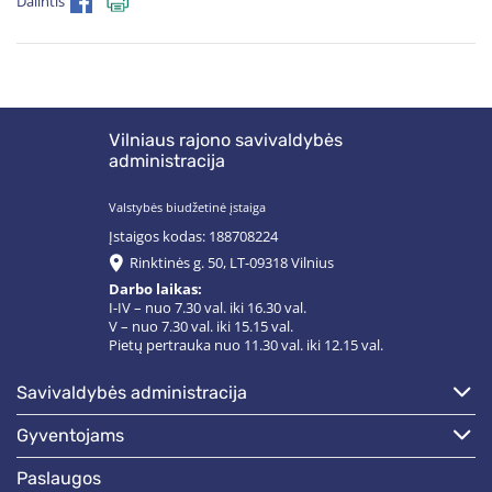
Dalintis
Vilniaus rajono savivaldybės
administracija
Valstybės biudžetinė įstaiga
Įstaigos kodas: 188708224
Rinktinės g. 50, LT-09318 Vilnius
Darbo laikas:
I-IV – nuo 7.30 val. iki 16.30 val.
V – nuo 7.30 val. iki 15.15 val.
Pietų pertrauka nuo 11.30 val. iki 12.15 val.
savivaldybės administracija
gyventojams
paslaugos