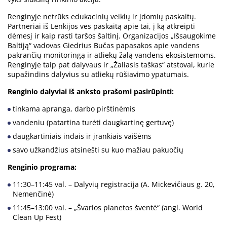
Renginyje netrūks edukacinių veiklų ir įdomių paskaitų.
Partneriai iš Lenkijos ves paskaitą apie tai, į ką atkreipti
dėmesį ir kaip rasti taršos šaltinį. Organizacijos „Išsaugokime
Baltiją“ vadovas Giedrius Bučas papasakos apie vandens
pakrančių monitoringą ir atliekų žalą vandens ekosistemoms.
Renginyje taip pat dalyvaus ir „Žaliasis taškas“ atstovai, kurie
supažindins dalyvius su atliekų rūšiavimo ypatumais.
Renginio dalyviai iš anksto prašomi pasirūpinti:
tinkama apranga, darbo pirštinėmis
vandeniu (patartina turėti daugkartinę gertuvę)
daugkartiniais indais ir įrankiais vaišėms
savo užkandžius atsinešti su kuo mažiau pakuočių
Renginio programa:
11:30–11:45 val. – Dalyvių registracija (A. Mickevičiaus g. 20,
Nemenčinė)
11:45–13:00 val. – „Švarios planetos šventė“ (angl. World
Clean Up Fest)