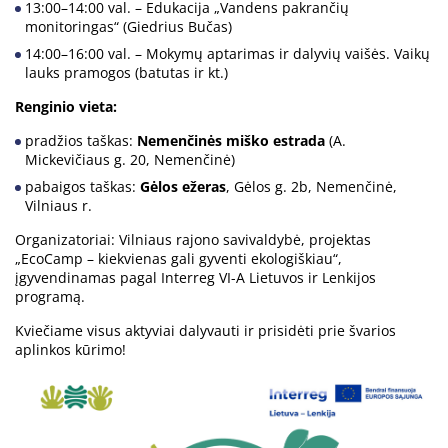
13:00–14:00 val. – Edukacija „Vandens pakrančių
monitoringas“ (Giedrius Bučas)
14:00–16:00 val. – Mokymų aptarimas ir dalyvių vaišės. Vaikų
lauks pramogos (batutas ir kt.)
Renginio vieta:
pradžios taškas:
Nemenčinės miško estrada
(A.
Mickevičiaus g. 20, Nemenčinė)
pabaigos taškas:
Gėlos ežeras
, Gėlos g. 2b, Nemenčinė,
Vilniaus r.
Organizatoriai: Vilniaus rajono savivaldybė, projektas
„EcoCamp – kiekvienas gali gyventi ekologiškiau“,
įgyvendinamas pagal Interreg VI-A Lietuvos ir Lenkijos
programą.
Kviečiame visus aktyviai dalyvauti ir prisidėti prie švarios
aplinkos kūrimo!