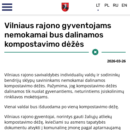
LT
PL
RU
EN
Vilniaus rajono gyventojams
nemokamai bus dalinamos
kompostavimo dėžės
2026-03-26
Vilniaus rajono savivaldybės individualių valdų ir sodininkų
bendrijų sklypų savininkams nemokamai dalinamos
kompostavimo dėžės. Pažymima, jog kompostavimo dėžės
dalinamos tik nuolat gyvenantiems, neturintiems įsiskolinimų
rinkliavos mokėtojams.
Vienai valdai bus išduodama po vieną kompostavimo dėžę.
Vilniaus rajono gyventojai, norintys gauti žaliųjų atliekų
kompostavimo dėžę, kviečiami su asmens tapatybės
dokumentu atvykti į komunalinę įmonę pagal aptarnaujamą