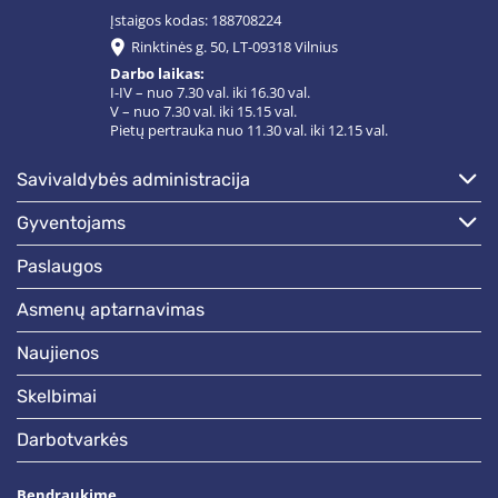
Įstaigos kodas: 188708224
Rinktinės g. 50, LT-09318 Vilnius
Darbo laikas:
I-IV – nuo 7.30 val. iki 16.30 val.
V – nuo 7.30 val. iki 15.15 val.
Pietų pertrauka nuo 11.30 val. iki 12.15 val.
savivaldybės administracija
gyventojams
paslaugos
asmenų aptarnavimas
naujienos
skelbimai
darbotvarkės
Bendraukime