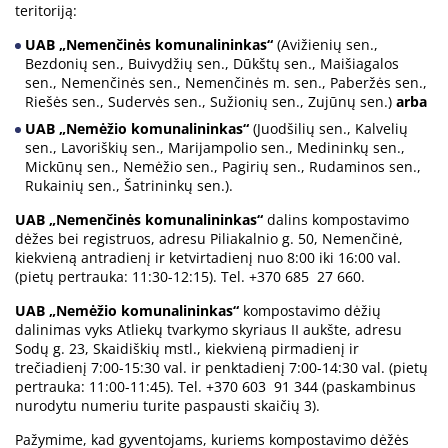
teritoriją:
UAB „Nemenčinės komunalininkas“
(Avižienių sen.,
Bezdonių sen., Buivydžių sen., Dūkštų sen., Maišiagalos
sen., Nemenčinės sen., Nemenčinės m. sen., Paberžės sen.,
Riešės sen., Sudervės sen., Sužionių sen., Zujūnų sen.)
arba
UAB „Nemėžio komunalininkas“
(Juodšilių sen., Kalvelių
sen., Lavoriškių sen., Marijampolio sen., Medininkų sen.,
Mickūnų sen., Nemėžio sen., Pagirių sen., Rudaminos sen.,
Rukainių sen., Šatrininkų sen.).
UAB „Nemenčinės komunalininkas“
dalins kompostavimo
dėžes bei registruos, adresu Piliakalnio g. 50, Nemenčinė,
kiekvieną antradienį ir ketvirtadienį nuo 8:00 iki 16:00 val.
(pietų pertrauka: 11:30-12:15). Tel. +370 685 27 660.
UAB „Nemėžio komunalininkas“
kompostavimo dėžių
dalinimas vyks Atliekų tvarkymo skyriaus II aukšte, adresu
Sodų g. 23, Skaidiškių mstl., kiekvieną pirmadienį ir
trečiadienį 7:00-15:30 val. ir penktadienį 7:00-14:30 val. (pietų
pertrauka: 11:00-11:45). Tel. +370 603 91 344 (paskambinus
nurodytu numeriu turite paspausti skaičių 3).
Pažymime, kad gyventojams, kuriems kompostavimo dėžės