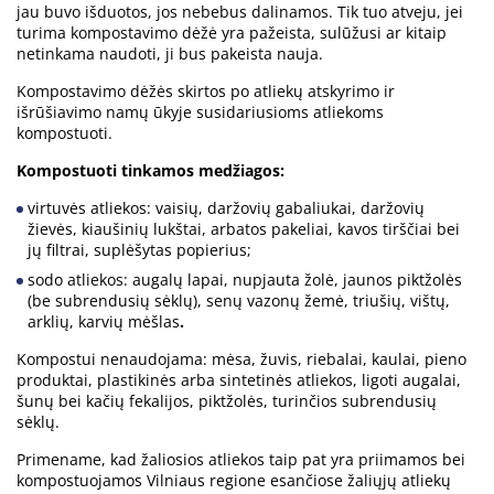
jau buvo išduotos, jos nebebus dalinamos. Tik tuo atveju, jei
turima kompostavimo dėžė yra pažeista, sulūžusi ar kitaip
netinkama naudoti, ji bus pakeista nauja.
Kompostavimo dėžės skirtos po atliekų atskyrimo ir
išrūšiavimo namų ūkyje susidariusioms atliekoms
kompostuoti.
Kompostuoti tinkamos medžiagos:
virtuvės atliekos: vaisių, daržovių gabaliukai, daržovių
žievės, kiaušinių lukštai, arbatos pakeliai, kavos tirščiai bei
jų filtrai, suplėšytas popierius;
sodo atliekos: augalų lapai, nupjauta žolė, jaunos piktžolės
(be subrendusių sėklų), senų vazonų žemė, triušių, vištų,
arklių, karvių mėšlas
.
Kompostui nenaudojama: mėsa, žuvis, riebalai, kaulai, pieno
produktai, plastikinės arba sintetinės atliekos, ligoti augalai,
šunų bei kačių fekalijos, piktžolės, turinčios subrendusių
sėklų.
Primename, kad žaliosios atliekos taip pat yra priimamos bei
kompostuojamos Vilniaus regione esančiose žaliųjų atliekų