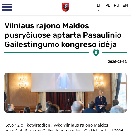
LT
PL
RU
EN
Vilniaus rajono Maldos
pusryčiuose aptarta Pasaulinio
Gailestingumo kongreso idėja
2026-03-12
Kovo 12 d., ketvirtadienį, vyko Vilniaus rajono Maldos
pusryčiai „Statome Gailestingumo miestą“, skirti aptarti 2026