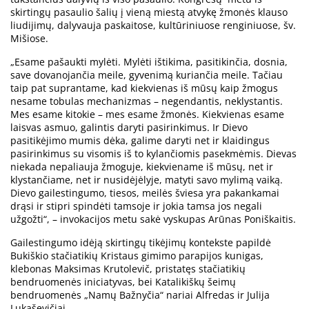
skirtingų pasaulio šalių į vieną miestą atvykę žmonės klauso
liudijimų, dalyvauja paskaitose, kultūriniuose renginiuose, šv.
Mišiose.
„Esame pašaukti mylėti. Mylėti ištikima, pasitikinčia, dosnia,
save dovanojančia meile, gyvenimą kuriančia meile. Tačiau
taip pat suprantame, kad kiekvienas iš mūsų kaip žmogus
nesame tobulas mechanizmas – negendantis, neklystantis.
Mes esame kitokie – mes esame žmonės. Kiekvienas esame
laisvas asmuo, galintis daryti pasirinkimus. Ir Dievo
pasitikėjimo mumis dėka, galime daryti net ir klaidingus
pasirinkimus su visomis iš to kylančiomis pasekmėmis. Dievas
niekada nepaliauja žmoguje, kiekviename iš mūsų, net ir
klystančiame, net ir nusidėjėlyje, matyti savo mylimą vaiką.
Dievo gailestingumo, tiesos, meilės šviesa yra pakankamai
drąsi ir stipri spindėti tamsoje ir jokia tamsa jos negali
užgožti“, – invokacijos metu sakė vyskupas Arūnas Poniškaitis.
Gailestingumo idėją skirtingų tikėjimų kontekste papildė
Bukiškio stačiatikių Kristaus gimimo parapijos kunigas,
klebonas Maksimas Krutolevič, pristatęs stačiatikių
bendruomenės iniciatyvas, bei Katalikiškų šeimų
bendruomenės „Namų Bažnyčia“ nariai Alfredas ir Julija
Lukaševičiai.