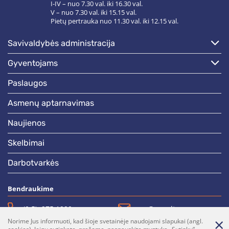
I-IV – nuo 7.30 val. iki 16.30 val.
V – nuo 7.30 val. iki 15.15 val.
Pietų pertrauka nuo 11.30 val. iki 12.15 val.
savivaldybės administracija
gyventojams
paslaugos
asmenų aptarnavimas
naujienos
skelbimai
darbotvarkės
Bendraukime
(0 5)  275 1990
vrsa@vrsa.lt
Norime Jus informuoti, kad šioje svetainėje naudojami slapukai (angl.
Facebook
Youtube