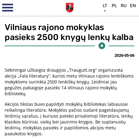
LT
PL
RU
EN
Vilniaus rajono mokyklas
pasieks 2500 knygų lenkų kalba
2026-05-06
Sėkmingai užbaigta draugijos „Traugutt.org“ organizuota
akcija „Fala literatury“, kurios metu Vilniaus rajono lenkiškoms
mokykloms surinkta 2500 lenkiškų knygų. Leidiniai jau
gegužės pabaigoje pasieks 14 Vilniaus rajono mokyklų
bibliotekų.
Akcijos tikslas buvo papildyti mokyklų bibliotekas labiausiai
reikalinga literatūra. Mokyklos pačios sudarė pageidaujamų
leidinių sąrašus, į kuriuos pateko privalomoji literatūra, lenkų
klasikos kūriniai, vaikų bei jaunimo knygos. Be suplanuotų
leidinių, mokyklas pasieks ir papildomos akcijos metu
paaukotos knygos.