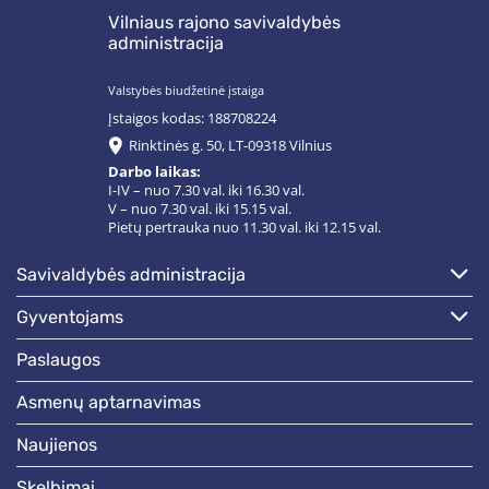
Vilniaus rajono savivaldybės
administracija
Valstybės biudžetinė įstaiga
Įstaigos kodas: 188708224
Rinktinės g. 50, LT-09318 Vilnius
Darbo laikas:
I-IV – nuo 7.30 val. iki 16.30 val.
V – nuo 7.30 val. iki 15.15 val.
Pietų pertrauka nuo 11.30 val. iki 12.15 val.
savivaldybės administracija
gyventojams
paslaugos
asmenų aptarnavimas
naujienos
skelbimai