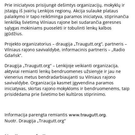
Prie iniciatyvos prisijungė dešimtys organizacijų, mokyklų ir
įstaigų iš įvairių Lenkijos regionų. Akcija sulaukė plataus
palaikymo ir tapo reikšminga paramos iniciatyva, stiprinančia
lenkišką švietimą Vilniaus rajone bei sudarančia geresnes
sąlygas mokiniams puoselėti ir tobulinti lenkų kalbos
įgūdžius.
Projekto organizatorius – draugija „Traugutt.org“, partneris –
Vilniaus rajono savivaldybė, informacinis partneris – „Radio
Gdańsk“.
Draugija „Traugutt.org“ – Lenkijoje veikianti organizacija,
aktyviai remianti lenkų bendruomenes užsienyje ir jau ne
vienerius metus bendradarbiaujanti su Vilniaus rajono
savivaldybe. Organizacija kasmet įgyvendina paramos
iniciatyvas, skirtas rajono mokykloms ir bendruomenėms, taip
prisidėdama prie švietimo bei kultūros stiprinimo.
Informacija parengta remiantis
.
www.traugutt.org
Nuotr. Draugija „Traugutt.org“