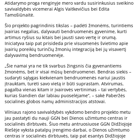
Atidarymo proga renginyje mero vardu susirinkusius sveikino
savivaldybės vicemerai Algis Vaitkevičius bei Edita
Tamošiūnaitė.
Šio projekto pagrindinis tikslas – padėti žmonėms, turintiems
įvairias negalias, dalyvauti bendruomenės gyvenime, kurti
artimus ryšius su kitais bei jausti savo vertę ir orumą.
Iniciatyva taip pat prisideda prie visuomenės švietimo apie
įvairių poreikių turinčių žmonių integraciją bei jų visavertį
dalyvavimą bendruomenėje.
„Šie namai yra ne tik svarbus žingsnis čia gyvenantiems
žmonėms, bet ir visai mūsų bendruomenei. Bendras siekis –
sudaryti sąlygas kiekvienam bendruomenės nariui jaustis
įtrauktam, turėti savo vietą ir būti suprastam. Atvirumas,
pagalba vienas kitam ir įvairovės vertinimas – tai vertybės,
kurias šiandien dar labiau puoselėjame“, – sakė Paberžės
socialinės globos namų administracijos atstovai.
Vilniaus rajono savivaldybės vykdomo bendro projekto metu
jau pastatyti du nauji GGN bei Dienos užimtumo centras ir
socialinės dirbtuvės. Šiuo metu antruosiuose GGN Didžiojoje
Riešėje vyksta patalpų įrengimo darbai, o Dienos užimtumo
centras ir socialinės dirbtuvės, taip pat esantys Didžiojoje