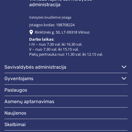
administracija
Valstybės biudžetinė įstaiga
Įstaigos kodas: 188708224
Rinktinės g. 50, LT-09318 Vilnius
Darbo laikas:
I-IV – nuo 7.30 val. iki 16.30 val.
V – nuo 7.30 val. iki 15.15 val.
Pietų pertrauka nuo 11.30 val. iki 12.15 val.
savivaldybės administracija
gyventojams
paslaugos
asmenų aptarnavimas
naujienos
skelbimai