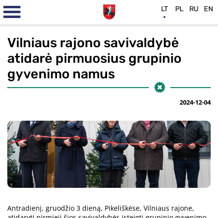
LT
PL
RU
EN
Vilniaus rajono savivaldybė
atidarė pirmuosius grupinio
gyvenimo namus
2024-12-04
Antradienį, gruodžio 3 dieną, Pikeliškėse, Vilniaus rajone,
atidaryti pirmieji šios savivaldybės įsteigti grupinio gyvenimo