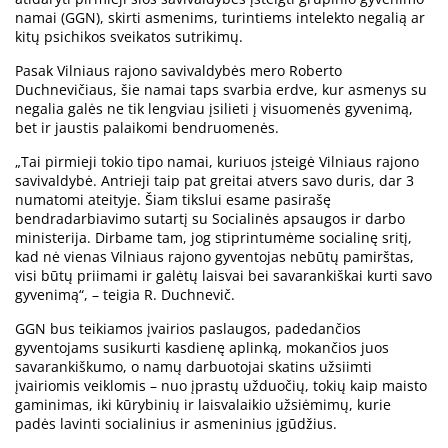
namai (GGN), skirti asmenims, turintiems intelekto negalią ar
kitų psichikos sveikatos sutrikimų.
Pasak Vilniaus rajono savivaldybės mero Roberto
Duchnevičiaus, šie namai taps svarbia erdve, kur asmenys su
negalia galės ne tik lengviau įsilieti į visuomenės gyvenimą,
bet ir jaustis palaikomi bendruomenės.
„Tai pirmieji tokio tipo namai, kuriuos įsteigė Vilniaus rajono
savivaldybė. Antrieji taip pat greitai atvers savo duris, dar 3
numatomi ateityje. Šiam tikslui esame pasirašę
bendradarbiavimo sutartį su Socialinės apsaugos ir darbo
ministerija. Dirbame tam, jog stiprintumėme socialinę sritį,
kad nė vienas Vilniaus rajono gyventojas nebūtų pamirštas,
visi būtų priimami ir galėtų laisvai bei savarankiškai kurti savo
gyvenimą“, – teigia R. Duchnevič.
GGN bus teikiamos įvairios paslaugos, padedančios
gyventojams susikurti kasdienę aplinką, mokančios juos
savarankiškumo, o namų darbuotojai skatins užsiimti
įvairiomis veiklomis – nuo įprastų užduočių, tokių kaip maisto
gaminimas, iki kūrybinių ir laisvalaikio užsiėmimų, kurie
padės lavinti socialinius ir asmeninius įgūdžius.