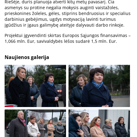
Riešėje, duris planuoja atverti kitų metų pavasarį. Čia
asmenys su protine negalia mokysis auginti vaistažoles,
prieskonines žoleles, gėles, stiprins bendruosius ir specialius
darbinius gebėjimus, ugdys motyvaciją lavinti turimus
įgūdžius ir įgaus galimybę ateityje dalyvauti darbo rinkoje.
Projektui įgyvendinti skirtas Europos Sąjungos finansavimas –
1,066 mln. Eur, savivaldybės lėšos sudarė 1,5 mln. Eur.
Naujienos galerija