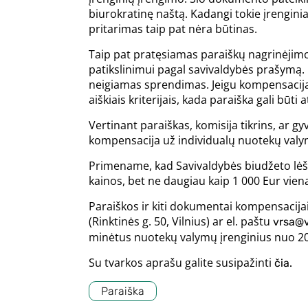
biurokratinę naštą. Kadangi tokie įrenginia
pritarimas taip pat nėra būtinas.
Taip pat pratęsiamas paraiškų nagrinėjim
patikslinimui pagal savivaldybės prašymą. 
neigiamas sprendimas. Jeigu kompensacija 
aiškiais kriterijais, kada paraiška gali būti 
Vertinant paraiškas, komisija tikrins, ar gy
kompensacija už individualų nuotekų valy
Primename, kad Savivaldybės biudžeto lėšom
kainos, bet ne daugiau kaip 1 000 Eur vie
Paraiškos ir kiti dokumentai kompensacijai
(Rinktinės g. 50, Vilnius) ar el. paštu
vrsa@v
minėtus nuotekų valymų įrenginius nuo 202
Su tvarkos aprašu galite susipažinti
čia.
Paraiška