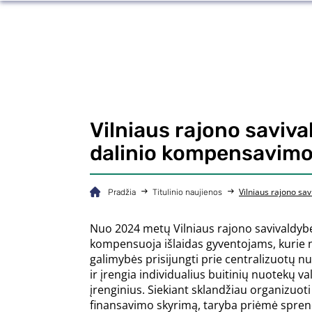
Vilniaus rajono saviva
dalinio kompensavimo
Vilniaus rajono sa
Pradžia
Titulinio naujienos
Nuo 2024 metų Vilniaus rajono savivaldybė
kompensuoja išlaidas gyventojams, kurie 
galimybės prisijungti prie centralizuotų nu
ir įrengia individualius buitinių nuotekų v
įrenginius. Siekiant sklandžiau organizuoti
finansavimo skyrimą, taryba priėmė spre