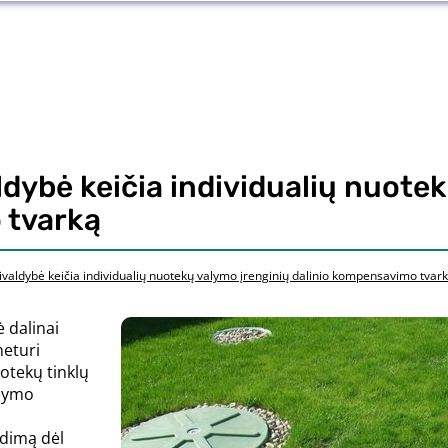
ldybė keičia individualių nuote
 tvarką
vivaldybė keičia individualių nuotekų valymo įrenginių dalinio kompensavimo tvar
 dalinai
neturi
otekų tinklų
alymo
ndimą dėl