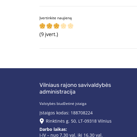
Įvertinkite naujieną
(9 įvert.)
Vilniaus rajono savivaldybės
administracija
Valstybės biudžetinė įstaiga
Įstaigos kodas: 188708224
Rinktinės g. 50, LT-09318 Vilnius
Darbo laikas:
I-IV – nuo 7.30 val. iki 16.30 val.