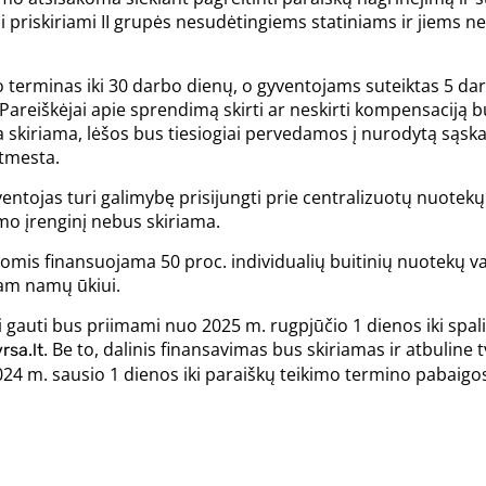
i priskiriami II grupės nesudėtingiems statiniams ir jiems n
o terminas iki 30 darbo dienų, o gyventojams suteiktas 5 
Pareiškėjai apie sprendimą skirti ar neskirti kompensaciją 
skiriama, lėšos bus tiesiogiai pervedamos į nurodytą sąskai
atmesta.
ventojas turi galimybę prisijungti prie centralizuotų nuotekų t
mo įrenginį nebus skiriama.
is finansuojama 50 proc. individualių buitinių nuotekų valy
nam namų ūkiui.
 gauti bus priimami nuo 2025 m. rugpjūčio 1 dienos iki spali
. Be to, dalinis finansavimas bus skiriamas ir atbuline tv
rsa.lt
4 m. sausio 1 dienos iki paraiškų teikimo termino pabaigo