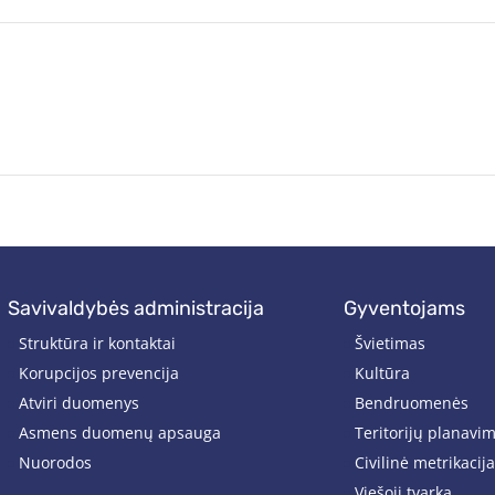
savivaldybės administracija
gyventojams
Struktūra ir kontaktai
Švietimas
Korupcijos prevencija
Kultūra
Atviri duomenys
Bendruomenės
Asmens duomenų apsauga
Teritorijų planavi
Nuorodos
Civilinė metrikacija
Viešoji tvarka