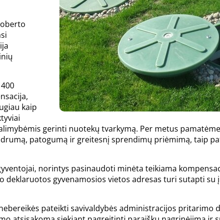
Roberto
si
ija
inių
 400
nsacija,
ugiau kaip
tyviai
i galimybėmis gerinti nuotekų tvarkymą. Per metus pamatėme,
skaidrumą, patogumą ir greitesnį sprendimų priėmimą, taip 
gyventojai, norintys pasinaudoti minėta teikiama kompensaci
 o deklaruotos gyvenamosios vietos adresas turi sutapti su
ebereikės pateikti savivaldybės administracijos pritarimo d
mo atsisakoma siekiant pagreitinti paraiškų nagrinėjimą ir