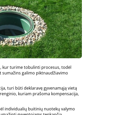
 kur turime tobulinti procesus, todėl
pat sumažins galimo piktnaudžiavimo
ja, turi būti deklaravę gyvenamąją vietą
 įrenginio, kuriam prašoma kompensacija,
ėl individualių buitinių nuotekų valymo
 sumažinti gyventojams tenkančią