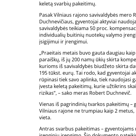
keletą svarbių pakeitimų.
Pasak Vilniaus rajono savivaldybės mero 
Duchnevičiaus, gyventojai aktyviai naudoja
savivaldybės teikiama 50 proc. kompensac
individualių buitinių nuotekų valymo įreng
įsigijimui ir įrengimui.
„Praeitais metais buvo gauta daugiau kaip
paraiškų, iš jų 200 namų ūkių skirta kompe
kurioms iš savivaldybės biudžeto skirta da
195 tūkst. eurų. Tai rodo, kad gyventojai ak
rūpinasi tiek savo aplinka, tiek naudojas
įvesta keletą pakeitimų, kurie užtikrins 
rizikas“, – sako meras Robert Duchnevič.
Vienas iš pagrindinių tvarkos pakeitimų – 
Vilniaus rajone ne trumpiau kaip 2 metus,
vieta.
Antras svarbus pakeitimas – gyventojams n
įrenginių įrengimo. Šio dokumento pateiki