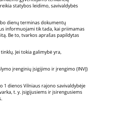
ereikia statybos leidimo, savivaldybės
darbo dienų terminas dokumentų
bus informuojami tik tada, kai priimamas
tą. Be to, tvarkos aprašas papildytas
inklų. Jei tokia galimybė yra,
mo įrenginių įsigijimo ir įrengimo (INVĮ)
o 1 dienos Vilniaus rajono savivaldybėje
arka, t. y. įsigijusiems ir įsirengusiems
s.