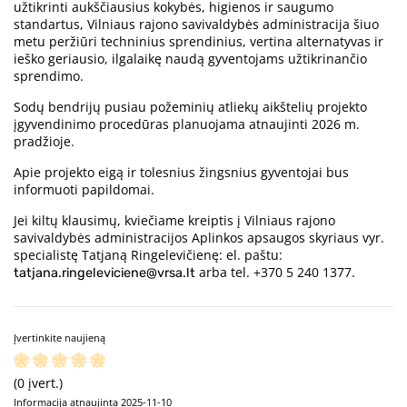
užtikrinti aukščiausius kokybės, higienos ir saugumo
standartus, Vilniaus rajono savivaldybės administracija šiuo
metu peržiūri techninius sprendinius, vertina alternatyvas ir
ieško geriausio, ilgalaikę naudą gyventojams užtikrinančio
sprendimo.
Sodų bendrijų pusiau požeminių atliekų aikštelių projekto
įgyvendinimo procedūras planuojama atnaujinti 2026 m.
pradžioje.
Apie projekto eigą ir tolesnius žingsnius gyventojai bus
informuoti papildomai.
Jei kiltų klausimų, kviečiame kreiptis į Vilniaus rajono
savivaldybės administracijos Aplinkos apsaugos skyriaus vyr.
specialistę Tatjaną Ringelevičienę: el. paštu:
arba tel. +370 5 240 1377.
tatjana.ringeleviciene@vrsa.lt
Įvertinkite naujieną
(0 įvert.)
Informacija atnaujinta 2025-11-10