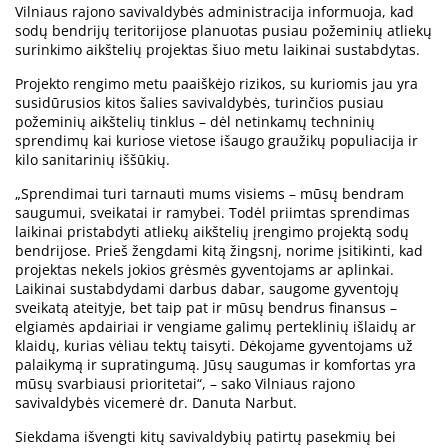
Vilniaus rajono savivaldybės administracija informuoja, kad
sodų bendrijų teritorijose planuotas pusiau požeminių atliekų
surinkimo aikštelių projektas šiuo metu laikinai sustabdytas.
Projekto rengimo metu paaiškėjo rizikos, su kuriomis jau yra
susidūrusios kitos šalies savivaldybės, turinčios pusiau
požeminių aikštelių tinklus – dėl netinkamų techninių
sprendimų kai kuriose vietose išaugo graužikų populiacija ir
kilo sanitarinių iššūkių.
„Sprendimai turi tarnauti mums visiems – mūsų bendram
saugumui, sveikatai ir ramybei. Todėl priimtas sprendimas
laikinai pristabdyti atliekų aikštelių įrengimo projektą sodų
bendrijose. Prieš žengdami kitą žingsnį, norime įsitikinti, kad
projektas nekels jokios grėsmės gyventojams ar aplinkai.
Laikinai sustabdydami darbus dabar, saugome gyventojų
sveikatą ateityje, bet taip pat ir mūsų bendrus finansus –
elgiamės apdairiai ir vengiame galimų perteklinių išlaidų ar
klaidų, kurias vėliau tektų taisyti. Dėkojame gyventojams už
palaikymą ir supratingumą. Jūsų saugumas ir komfortas yra
mūsų svarbiausi prioritetai“, – sako Vilniaus rajono
savivaldybės vicemerė dr. Danuta Narbut.
Siekdama išvengti kitų savivaldybių patirtų pasekmių bei