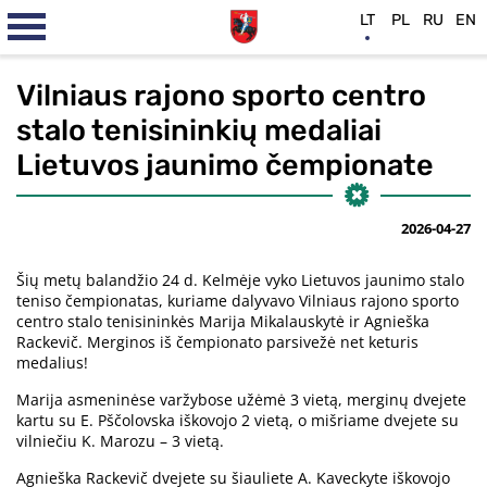
LT
PL
RU
EN
Vilniaus rajono sporto centro
stalo tenisininkių medaliai
Lietuvos jaunimo čempionate
2026-04-27
Šių metų balandžio 24 d. Kelmėje vyko Lietuvos jaunimo stalo
teniso čempionatas, kuriame dalyvavo Vilniaus rajono sporto
centro stalo tenisininkės Marija Mikalauskytė ir Agnieška
Rackevič. Merginos iš čempionato parsivežė net keturis
medalius!
Marija asmeninėse varžybose užėmė 3 vietą, merginų dvejete
kartu su E. Pščolovska iškovojo 2 vietą, o mišriame dvejete su
vilniečiu K. Marozu – 3 vietą.
Agnieška Rackevič dvejete su šiauliete A. Kaveckyte iškovojo