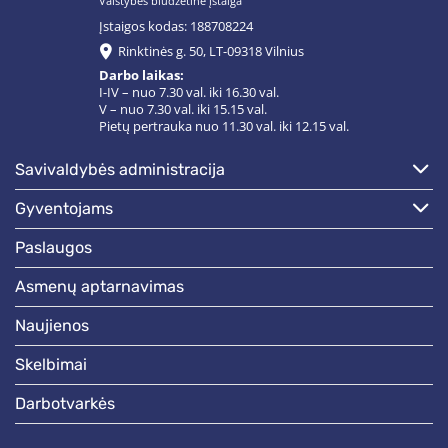
Valstybės biudžetinė įstaiga
Įstaigos kodas: 188708224
Rinktinės g. 50, LT-09318 Vilnius
Darbo laikas:
I-IV – nuo 7.30 val. iki 16.30 val.
V – nuo 7.30 val. iki 15.15 val.
Pietų pertrauka nuo 11.30 val. iki 12.15 val.
savivaldybės administracija
gyventojams
paslaugos
asmenų aptarnavimas
naujienos
skelbimai
darbotvarkės