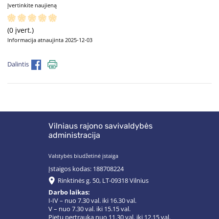
Įvertinkite naujieną
(0 įvert.)
Informacija atnaujinta 2025-12-03
Dalintis
Vilniaus rajono savivaldybės
administracija
Valstybės biudžetinė įstaiga
Įstaigos kodas: 188708224
Rinktinės g. 50, LT-09318 Vilnius
Darbo laikas:
I-IV – nuo 7.30 val. iki 16.30 val.
V – nuo 7.30 val. iki 15.15 val.
Pietų pertrauka nuo 11.30 val. iki 12.15 val.