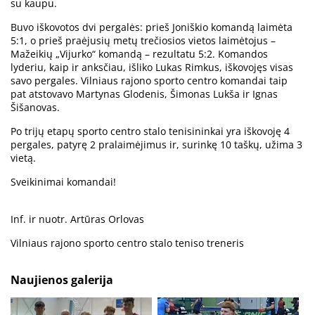
su kaupu.
Buvo iškovotos dvi pergalės: prieš Joniškio komandą laimėta
5:1, o prieš praėjusių metų trečiosios vietos laimėtojus –
Mažeikių „Vijurko“ komandą – rezultatu 5:2. Komandos
lyderiu, kaip ir anksčiau, išliko Lukas Rimkus, iškovojęs visas
savo pergales. Vilniaus rajono sporto centro komandai taip
pat atstovavo Martynas Glodenis, Šimonas Lukša ir Ignas
Šišanovas.
Po trijų etapų sporto centro stalo tenisininkai yra iškovoję 4
pergales, patyrę 2 pralaimėjimus ir, surinkę 10 taškų, užima 3
vietą.
Sveikinimai komandai!
Inf. ir nuotr. Artūras Orlovas
Vilniaus rajono sporto centro stalo teniso treneris
Naujienos galerija