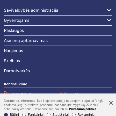
savivaldybės administracija
gyventojams
paslaugos
asmenų aptarnavimas
naujienos
skelbimai
darbotvarkės
Bendraukime
(0 5)  275 1990
vrsa@vrsa.lt
Norime Jus informuoti, kad šioje svetainėje naudojami slapukai (angl.
Facebook
Youtube
cookies). Jeigu sutinkate, prašome, paspauskite mygtuką „Sutinku“
arba naršykite toliau. Prašome susipažinti su
.
Privatumo politika
Prenumerata
Parašykite mums
Būtini
Funkciniai
Statistiniai
Reklaminiai