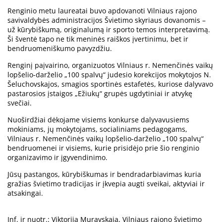
Renginio metu laureatai buvo apdovanoti Vilniaus rajono
savivaldybės administracijos Švietimo skyriaus dovanomis –
už kūrybiškumą, originalumą ir sporto temos interpretavimą.
Ši šventė tapo ne tik meninės raiškos įvertinimu, bet ir
bendruomeniškumo pavyzdžiu.
Renginį paįvairino, organizuotos Vilniaus r. Nemenčinės vaikų
lopšelio-darželio „100 spalvų“ judesio korekcijos mokytojos N.
Šeluchovskajos, smagios sportinės estafetės, kuriose dalyvavo
pastarosios įstaigos „Ežiukų“ grupės ugdytiniai ir atvykę
svečiai.
Nuoširdžiai dėkojame visiems konkurse dalyvavusiems
mokiniams, jų mokytojams, socialiniams pedagogams,
Vilniaus r. Nemenčinės vaikų lopšelio-darželio „100 spalvų“
bendruomenei ir visiems, kurie prisidėjo prie šio renginio
organizavimo ir įgyvendinimo.
Jūsų pastangos, kūrybiškumas ir bendradarbiavimas kuria
gražias švietimo tradicijas ir įkvepia augti sveikai, aktyviai ir
atsakingai.
Inf. ir nuotr.: Viktorija Muravskaja, Vilniaus rajono švietimo