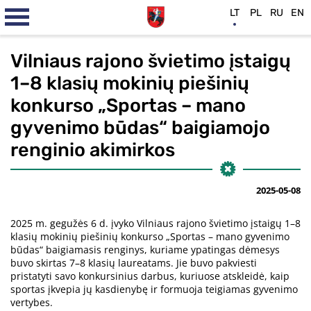
LT
PL
RU
EN
Vilniaus rajono švietimo įstaigų
1–8 klasių mokinių piešinių
konkurso „Sportas – mano
gyvenimo būdas“ baigiamojo
renginio akimirkos
2025-05-08
2025 m. gegužės 6 d. įvyko Vilniaus rajono švietimo įstaigų 1–8
klasių mokinių piešinių konkurso „Sportas – mano gyvenimo
būdas“ baigiamasis renginys, kuriame ypatingas dėmesys
buvo skirtas 7–8 klasių laureatams. Jie buvo pakviesti
pristatyti savo konkursinius darbus, kuriuose atskleidė, kaip
sportas įkvepia jų kasdienybę ir formuoja teigiamas gyvenimo
vertybes.