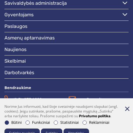
savivaldybės administracija
gyventojams
paslaugos
asmenų aptarnavimas
naujienos
skelbimai
darbotvarkės
Bendraukime
(0 5)  275 1990
vrsa@vrsa.lt
Norime Jus informuoti, kad šioje svetainėje naudojami slapukai (angl.
Facebook
Youtube
cookies). Jeigu sutinkate, prašome, paspauskite mygtuką „Sutinku“
arba naršykite toliau. Prašome susipažinti su
.
Privatumo politika
Prenumerata
Parašykite mums
Būtini
Funkciniai
Statistiniai
Reklaminiai
Sutinku su visais
Sutinku
Nesutinku