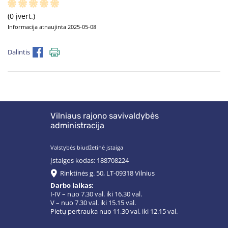
(0 įvert.)
Informacija atnaujinta 2025-05-08
Dalintis
Vilniaus rajono savivaldybės
administracija
Valstybės biudžetinė įstaiga
Įstaigos kodas: 188708224
Rinktinės g. 50, LT-09318 Vilnius
Darbo laikas:
I-IV – nuo 7.30 val. iki 16.30 val.
V – nuo 7.30 val. iki 15.15 val.
Pietų pertrauka nuo 11.30 val. iki 12.15 val.