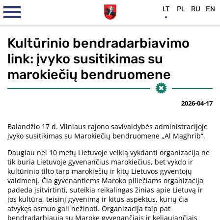
LT
PL
RU
EN
Kultūrinio bendradarbiavimo
link: įvyko susitikimas su
marokiečių bendruomene
2026-04-17
Balandžio 17 d. Vilniaus rajono savivaldybės administracijoje
įvyko susitikimas su Marokiečių bendruomene „Al Maghrib“.
Daugiau nei 10 metų Lietuvoje veiklą vykdanti organizacija ne
tik buria Lietuvoje gyvenančius marokiečius, bet vykdo ir
kultūrinio tilto tarp marokiečių ir kitų Lietuvos gyventojų
vaidmenį. Čia gyvenantiems Maroko piliečiams organizacija
padeda įsitvirtinti, suteikia reikalingas žinias apie Lietuvą ir
jos kultūrą, teisinį gyvenimą ir kitus aspektus, kurių čia
atvykęs asmuo gali nežinoti. Organizacija taip pat
bendradarbiauja su Maroke gyvenančiais ir keliaujančiais