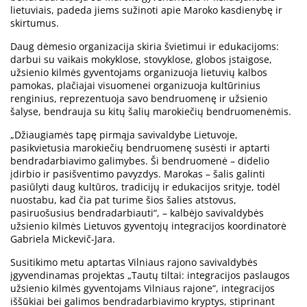
lietuviais, padeda jiems sužinoti apie Maroko kasdienybę ir
skirtumus.
Daug dėmesio organizacija skiria švietimui ir edukacijoms:
darbui su vaikais mokyklose, stovyklose, globos įstaigose,
užsienio kilmės gyventojams organizuoja lietuvių kalbos
pamokas, plačiajai visuomenei organizuoja kultūrinius
renginius, reprezentuoja savo bendruomenę ir užsienio
šalyse, bendrauja su kitų šalių marokiečių bendruomenėmis.
„Džiaugiamės tapę pirmąja savivaldybe Lietuvoje,
pasikvietusia marokiečių bendruomenę susėsti ir aptarti
bendradarbiavimo galimybes. Ši bendruomenė – didelio
įdirbio ir pasišventimo pavyzdys. Marokas – šalis galinti
pasiūlyti daug kultūros, tradicijų ir edukacijos srityje, todėl
nuostabu, kad čia pat turime šios šalies atstovus,
pasiruošusius bendradarbiauti“, – kalbėjo savivaldybės
užsienio kilmės Lietuvos gyventojų integracijos koordinatorė
Gabriela Mickevič-Jara.
Susitikimo metu aptartas Vilniaus rajono savivaldybės
įgyvendinamas projektas „Tautų tiltai: integracijos paslaugos
užsienio kilmės gyventojams Vilniaus rajone“, integracijos
iššūkiai bei galimos bendradarbiavimo kryptys, stiprinant