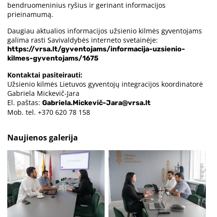
bendruomeninius ryšius ir gerinant informacijos
prieinamumą.
Daugiau aktualios informacijos užsienio kilmės gyventojams
galima rasti Savivaldybės interneto svetainėje:
https://vrsa.lt/gyventojams/informacija-uzsienio-
kilmes-gyventojams/1675
Kontaktai pasiteirauti:
Užsienio kilmės Lietuvos gyventojų integracijos koordinatorė
Gabriela Mickevič-Jara
El. paštas:
Gabriela.Mickevič-Jara@vrsa.lt
Mob. tel. +370 620 78 158
Naujienos galerija