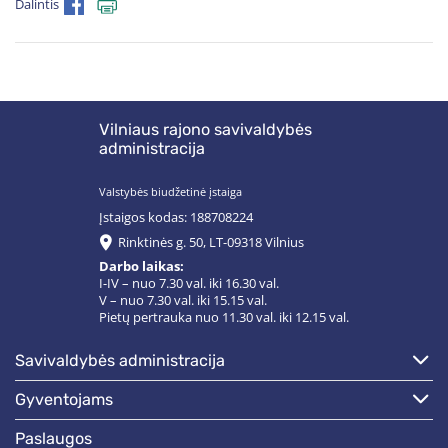
Dalintis
Vilniaus rajono savivaldybės
administracija
Valstybės biudžetinė įstaiga
Įstaigos kodas: 188708224
Rinktinės g. 50, LT-09318 Vilnius
Darbo laikas:
I-IV – nuo 7.30 val. iki 16.30 val.
V – nuo 7.30 val. iki 15.15 val.
Pietų pertrauka nuo 11.30 val. iki 12.15 val.
savivaldybės administracija
gyventojams
paslaugos