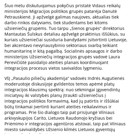
Šiuo metu diskutuojamus pokyčius pristatė Vidaus reikalų
ministerijos Migracijos politikos grupės patarėja Danutė
Petrauskienė. Ji apžvelgė galimas naujoves, aktualias tiek
darbo rinkos dalyviams, tiek studentams bei kitoms
užsieniečių grupėms. Tuo tarpu „Sienos grupės“ direktorius
Mantautas Šulskus detaliau apžvelgė praktinius iššūkius, su
kuriais užsieniečiai susiduria bandydami įsitvirtinti Lietuvoje,
bei akcentavo nevyriausybinio sektoriaus svarbą teikiant
humanitarinę ir kitą pagalbą. Socialinės apsaugos ir darbo
ministerijos Užsieniečių integracijos grupės vadovė Laura
Perevičiūtė pasidalijo ateities planais koordinuojant
integracijos procesus vietos savivaldos lygmeniu.
VšĮ „Pasaulio piliečių akademija“ vadovės Indrės Augutienės
moderuotoje diskusijoje gvildentos temos apėmė platų
integracijos klausimų spektrą: nuo sėkmingai įgyvendintų
iniciatyvų iki valstybės planų įtraukti užsieniečius į
integracijos politikos formavimą, kad jų patirtis ir iššūkiai
būtų tinkamai įvertinti kuriant ateities reikalavimus ir
programas. Prie šio dialogo taip pat prisijungė Vilniaus
arkivyskupijos Carito, Lietuvos Raudonojo kryžiaus bei
Priėmimo ir integracijos agentūros atstovai, taip pat Vilniaus
miesto savivaldybės Užsienio kilmės Lietuvos gyventojų