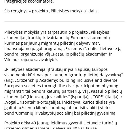
integracijos koordinatorė.
Šis renginys – projekto „Pilietybės mokykla“ dalis.
Pilietybės mokykla yra tarptautinio projekto „Pilietybės
akademija: įtraukių ir įvairiapusių Europos visuomenių
kūrimas per jaunų migrantų pilietinį dalyvavimą“,
finansuojamo pagal programą „Erasmus+“, dalis. Lietuvoje ją
bendrai organizuoja VšĮ „Pasaulio piliečių akademija“ ir
Vilniaus rajono savivaldybė.
„Pilietybės akademija: įtraukių ir įvairiapusių Europos
visuomenių kūrimas per jaunų migrantų pilietinį dalyvavimą“
(ang. „Citizenship Academy: building inclusive and diverse
European societies through the civic participation of young
migrants“) tai bendra keturių partnerių, VšĮ „Pasaulio piliečių
akademija“ (Lietuva), „Jovesolides“ (Ispanija), „COPE“ (Italija) ir
„VogalOrizontal“ (Portugalija), iniciatyva, kurios tikslas yra
įgalinti užsienio kilmės jaunimą labiau įsitraukti į vietos
bendruomenių ir valstybių socialinį bei pilietinį gyvenimą.
Projekto dėka 40 jaunų, leidimus gyventi Lietuvoje turinčių
užsienio kilmės asmenų, dalyvauja 40 val. kurse,