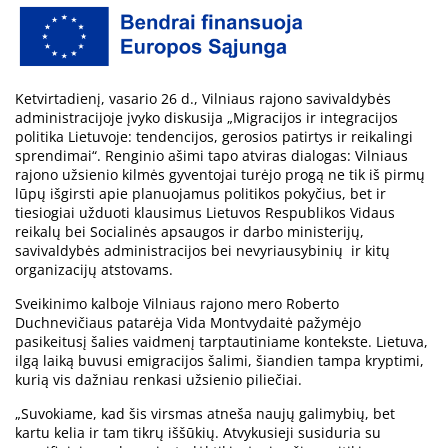
Ketvirtadienį, vasario 26 d., Vilniaus rajono savivaldybės
administracijoje įvyko diskusija „Migracijos ir integracijos
politika Lietuvoje: tendencijos, gerosios patirtys ir reikalingi
sprendimai“. Renginio ašimi tapo atviras dialogas: Vilniaus
rajono užsienio kilmės gyventojai turėjo progą ne tik iš pirmų
lūpų išgirsti apie planuojamus politikos pokyčius, bet ir
tiesiogiai užduoti klausimus Lietuvos Respublikos Vidaus
reikalų bei Socialinės apsaugos ir darbo ministerijų,
savivaldybės administracijos bei nevyriausybinių ir kitų
organizacijų atstovams.
Sveikinimo kalboje Vilniaus rajono mero Roberto
Duchnevičiaus patarėja Vida Montvydaitė pažymėjo
pasikeitusį šalies vaidmenį tarptautiniame kontekste. Lietuva,
ilgą laiką buvusi emigracijos šalimi, šiandien tampa kryptimi,
kurią vis dažniau renkasi užsienio piliečiai.
„Suvokiame, kad šis virsmas atneša naujų galimybių, bet
kartu kelia ir tam tikrų iššūkių. Atvykusieji susiduria su