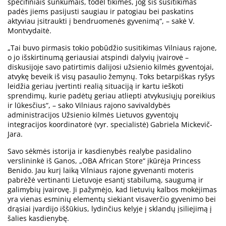
specifiniais sunkumais, todėl tikimės, jog šis susitikimas
padės jiems pasijusti saugiau ir patogiau bei paskatins
aktyviau įsitraukti į bendruomenės gyvenimą“, – sakė V.
Montvydaitė.
„Tai buvo pirmasis tokio pobūdžio susitikimas Vilniaus rajone,
o jo išskirtinumą geriausiai atspindi dalyvių įvairovė –
diskusijoje savo patirtimis dalijosi užsienio kilmės gyventojai,
atvykę beveik iš visų pasaulio žemynų. Toks betarpiškas ryšys
leidžia geriau įvertinti realią situaciją ir kartu ieškoti
sprendimų, kurie padėtų geriau atliepti atvykusiųjų poreikius
ir lūkesčius“, – sako Vilniaus rajono savivaldybės
administracijos Užsienio kilmės Lietuvos gyventojų
integracijos koordinatorė (vyr. specialistė) Gabriela Mickevič-
Jara.
Savo sėkmės istorija ir kasdienybės realybe pasidalino
verslininkė iš Ganos, „OBA African Store“ įkūrėja Princess
Benido. Jau kurį laiką Vilniaus rajone gyvenanti moteris
pabrėžė vertinanti Lietuvoje esantį stabilumą, saugumą ir
galimybių įvairovę. Ji pažymėjo, kad lietuvių kalbos mokėjimas
yra vienas esminių elementų siekiant visaverčio gyvenimo bei
drąsiai įvardijo iššūkius, lydinčius kelyje į sklandų įsiliejimą į
šalies kasdienybę.