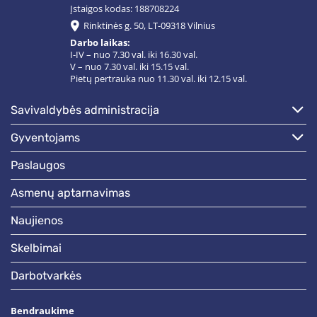
Įstaigos kodas: 188708224
Rinktinės g. 50, LT-09318 Vilnius
Darbo laikas:
I-IV – nuo 7.30 val. iki 16.30 val.
V – nuo 7.30 val. iki 15.15 val.
Pietų pertrauka nuo 11.30 val. iki 12.15 val.
savivaldybės administracija
gyventojams
paslaugos
asmenų aptarnavimas
naujienos
skelbimai
darbotvarkės
Bendraukime