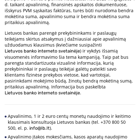
d. taikant apvalinimą, finansinės apskaitos dokumentuose,
išskyrus PVM sąskaitas faktūras, turės būti nurodoma bendra
mokėtina suma, apvalinimo suma ir bendra mokėtina suma
pritaikius apvalinimą.
Lietuvos bankas parengė prekybininkams ir paslaugų
teikėjams skirtus atsakymus į dažniausiai apie apvalinimą
užduodamus klausimus (kviečiame susipažinti
) ir vykdys išsamią
Lietuvos banko interneto svetainėje
visuomenės informavimo šia tema kampaniją. Taip pat bus
parengta standartizuota vizualinė informacija, kurią
prekybininkai ir paslaugų teikėjai galėtų pateikti savo
klientams fizinėse prekybos vietose, kad vartotojai,
pasirinkdami mokėjimo būdą, žinotų bendrą mokėtiną sumą,
pritaikius apvalinimą. Informacija bus paskelbta
.
Lietuvos banko interneto svetainėje
Apvalinimo, 1 ir 2 euro centų monetų naudojimo ir keitimo
klausimais konsultuoja Lietuvos bankas (tel. +370 800 50
500, el. p.
).
info@lb.lt
Apvalinimo įtakos mokesčiams, kasos aparatų naudojimo