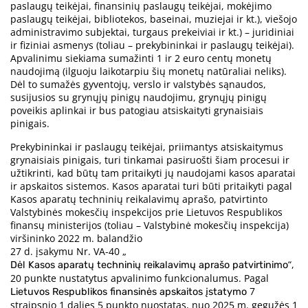
paslaugų teikėjai, finansinių paslaugų teikėjai, mokėjimo
paslaugų teikėjai, bibliotekos, baseinai, muziejai ir kt.), viešojo
administravimo subjektai, turgaus prekeiviai ir kt.) – juridiniai
ir fiziniai asmenys (toliau – prekybininkai ir paslaugų teikėjai).
Apvalinimu siekiama sumažinti 1 ir 2 euro centų monetų
naudojimą (ilguoju laikotarpiu šių monetų natūraliai neliks).
Dėl to sumažės gyventojų, verslo ir valstybės sąnaudos,
susijusios su grynųjų pinigų naudojimu, grynųjų pinigų
poveikis aplinkai ir bus patogiau atsiskaityti grynaisiais
pinigais.
Prekybininkai ir paslaugų teikėjai, priimantys atsiskaitymus
grynaisiais pinigais, turi tinkamai pasiruošti šiam procesui ir
užtikrinti, kad būtų tam pritaikyti jų naudojami kasos aparatai
ir apskaitos sistemos. Kasos aparatai turi būti pritaikyti pagal
Kasos aparatų techninių reikalavimų aprašo, patvirtinto
Valstybinės mokesčių inspekcijos prie Lietuvos Respublikos
finansų ministerijos (toliau – Valstybinė mokesčių inspekcija)
viršininko 2022 m. balandžio
27 d. įsakymu Nr. VA-40 „
“,
Dėl Kasos aparatų techninių reikalavimų aprašo patvirtinimo
20 punkte nustatytus apvalinimo funkcionalumus. Pagal
7
Lietuvos Respublikos finansinės apskaitos įstatymo
straipsnio 1 dalies 5 punkto nuostatas, nuo 2025 m. gegužės 1