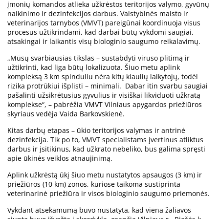
įmonių komandos atlieka užkrėstos teritorijos valymo, gyvūnų
naikinimo ir dezinfekcijos darbus. Valstybinės maisto ir
veterinarijos tarnybos (VMVT) pareigūnai koordinuoja visus
procesus užtikrindami, kad darbai būtų vykdomi saugiai,
atsakingai ir laikantis visų biologinio saugumo reikalavimų.
„Mūsų svarbiausias tikslas – sustabdyti viruso plitimą ir
užtikrinti, kad liga būtų lokalizuota. Šiuo metu aplink
kompleksą 3 km spinduliu nėra kitų kiaulių laikytojų, todėl
rizika protrūkiui išplisti – minimali. Dabar itin svarbu saugiai
pašalinti užsikrėtusius gyvulius ir visiškai likviduoti užkratą
komplekse“, – pabrėžia VMVT Vilniaus apygardos priežiūros
skyriaus vedėja Vaida Barkovskienė.
Kitas darbų etapas – ūkio teritorijos valymas ir antrinė
dezinfekcija. Tik po to, VMVT specialistams įvertinus atliktus
darbus ir įsitikinus, kad užkrato nebeliko, bus galima spręsti
apie ūkinės veiklos atnaujinimą.
Aplink užkrėstą ūkį šiuo metu nustatytos apsaugos (3 km) ir
priežiūros (10 km) zonos, kuriose taikoma sustiprinta
veterinarinė priežiūra ir visos biologinio saugumo priemonės.
Vykdant atsekamumą buvo nustatyta, kad viena žaliavos