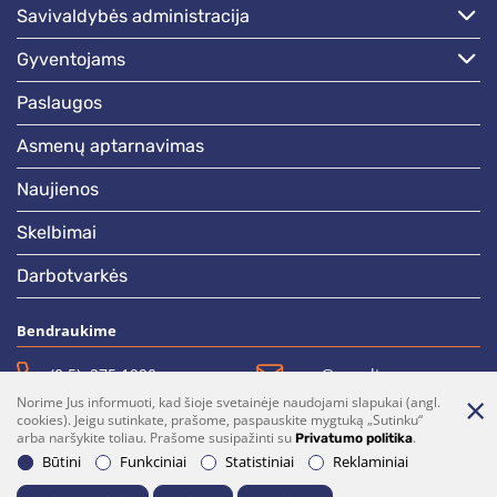
savivaldybės administracija
gyventojams
paslaugos
asmenų aptarnavimas
naujienos
skelbimai
darbotvarkės
Bendraukime
(0 5)  275 1990
vrsa@vrsa.lt
Norime Jus informuoti, kad šioje svetainėje naudojami slapukai (angl.
Facebook
Youtube
cookies). Jeigu sutinkate, prašome, paspauskite mygtuką „Sutinku“
arba naršykite toliau. Prašome susipažinti su
.
Privatumo politika
Prenumerata
Parašykite mums
Būtini
Funkciniai
Statistiniai
Reklaminiai