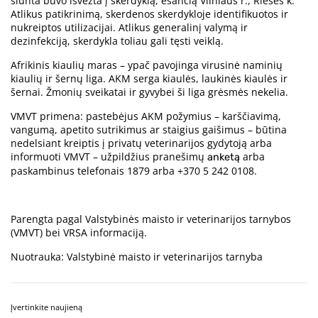
siunta buvo išvežta į skerdyklą, esančią Vilniaus r., Riešės k.
Atlikus patikrinimą, skerdenos skerdykloje identifikuotos ir
nukreiptos utilizacijai. Atlikus generalinį valymą ir
dezinfekciją, skerdykla toliau gali tęsti veiklą.
Afrikinis kiaulių maras – ypač pavojinga virusinė naminių
kiaulių ir šernų liga. AKM serga kiaulės, laukinės kiaulės ir
šernai. Žmonių sveikatai ir gyvybei ši liga grėsmės nekelia.
VMVT primena: pastebėjus AKM požymius – karščiavimą,
vangumą, apetito sutrikimus ar staigius gaišimus – būtina
nedelsiant kreiptis į privatų veterinarijos gydytoją arba
informuoti VMVT – užpildžius pranešimų
arba
anketą
paskambinus telefonais 1879 arba +370 5 242 0108.
Parengta pagal Valstybinės maisto ir veterinarijos tarnybos
(VMVT) bei VRSA informaciją.
Nuotrauka: Valstybinė maisto ir veterinarijos tarnyba
Įvertinkite naujieną