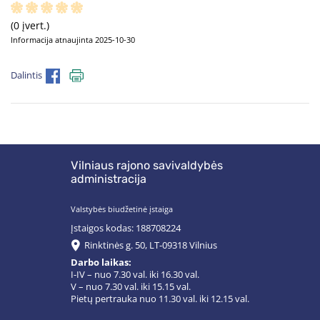
(0 įvert.)
Informacija atnaujinta 2025-10-30
Dalintis
Vilniaus rajono savivaldybės
administracija
Valstybės biudžetinė įstaiga
Įstaigos kodas: 188708224
Rinktinės g. 50, LT-09318 Vilnius
Darbo laikas:
I-IV – nuo 7.30 val. iki 16.30 val.
V – nuo 7.30 val. iki 15.15 val.
Pietų pertrauka nuo 11.30 val. iki 12.15 val.