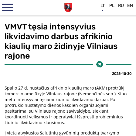
LT
PL
RU
EN
VMVT tęsia intensyvius
likvidavimo darbus afrikinio
kiaulių maro židinyje Vilniaus
rajone
2025-10-30
Spalio 27 d. nustačius afrikinio kiaulių maro (AKM) protrūkį
komerciniame ūkyje Vilniaus rajone (Nemenčinės sen.), šiuo
metu intensyviai tęsiami židinio likvidavimo darbai. Po
protrūkio nustatymo dienos kasdien organizuojami
pasitarimai su Vilniaus rajono savivaldybe, siekiant
koordinuoti veiksmus ir operatyviai išspręsti probleminius
židinio likvidavimo klausimus.
Į vietą atvykusios šalutinių gyvūninių produktų tvarkymo