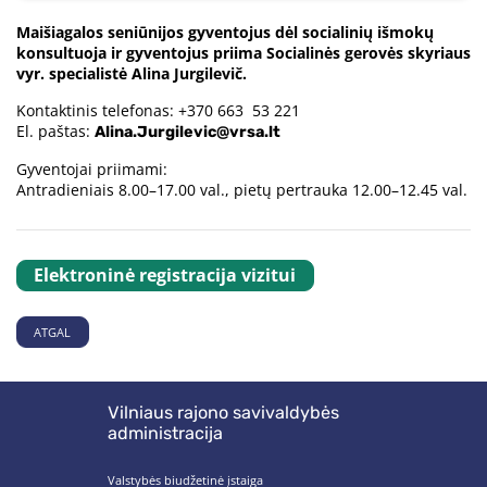
Maišiagalos seniūnijos gyventojus dėl socialinių išmokų
konsultuoja ir gyventojus priima Socialinės gerovės skyriaus
vyr. specialistė Alina Jurgilevič.
Kontaktinis telefonas: +370 663 53 221
El. paštas:
Alina.Jurgilevic@vrsa.lt
Gyventojai priimami:
Antradieniais 8.00–17.00 val., pietų pertrauka 12.00–12.45 val.
Elektroninė registracija vizitui
ATGAL
Vilniaus rajono savivaldybės
administracija
Valstybės biudžetinė įstaiga