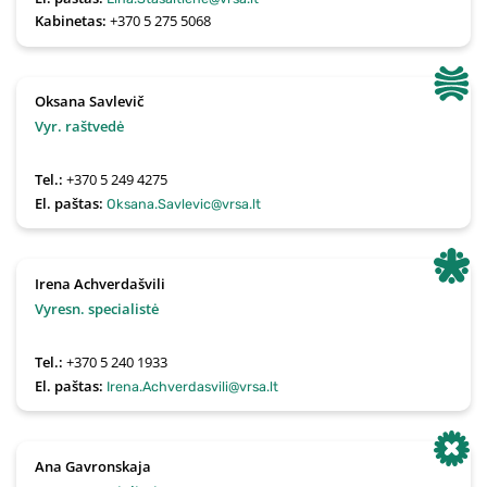
Kabinetas:
+370 5 275 5068
Oksana Savlevič
Vyr. raštvedė
Tel.:
+370 5 249 4275
El. paštas:
Oksana.Savlevic@vrsa.lt
Irena Achverdašvili
Vyresn. specialistė
Tel.:
+370 5 240 1933
El. paštas:
Irena.Achverdasvili@vrsa.lt
Ana Gavronskaja