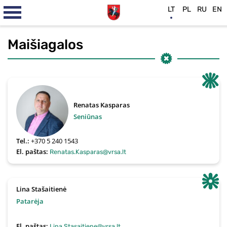
LT
PL
RU
EN
Maišiagalos
Renatas Kasparas
Seniūnas
Tel.:
+370 5 240 1543
El. paštas:
Renatas.Kasparas@vrsa.lt
Lina Stašaitienė
Patarėja
El. paštas:
Lina.Stasaitiene@vrsa.lt