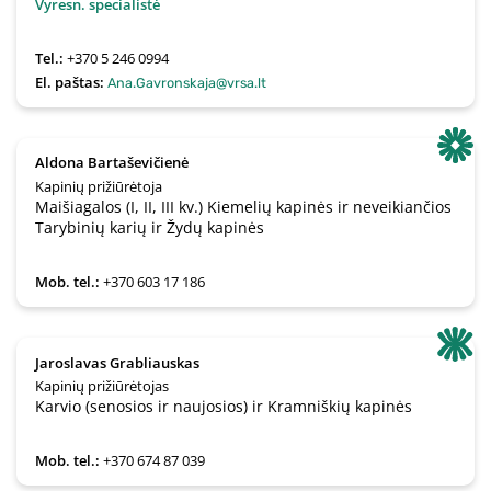
Vyresn. specialistė
Tel.:
+370 5 246 0994
El. paštas:
Ana.Gavronskaja@vrsa.lt
Aldona Bartaševičienė
Kapinių prižiūrėtoja
Maišiagalos (I, II, III kv.) Kiemelių kapinės ir neveikiančios
Tarybinių karių ir Žydų kapinės
Mob. tel.:
+370 603 17 186
Jaroslavas Grabliauskas
Kapinių prižiūrėtojas
Karvio (senosios ir naujosios) ir Kramniškių kapinės
Mob. tel.:
+370 674 87 039