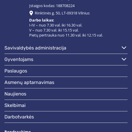
Įstaigos kodas: 188708224
Rinktinės g. 50, LT-09318 Vilnius
Darbo laikas:
I-IV – nuo 7.30 val. iki 16.30 val.
V – nuo 7.30 val. iki 15.15 val.
Pietų pertrauka nuo 11.30 val. iki 12.15 val.
savivaldybės administracija
gyventojams
paslaugos
asmenų aptarnavimas
naujienos
skelbimai
darbotvarkės
Bendraukime