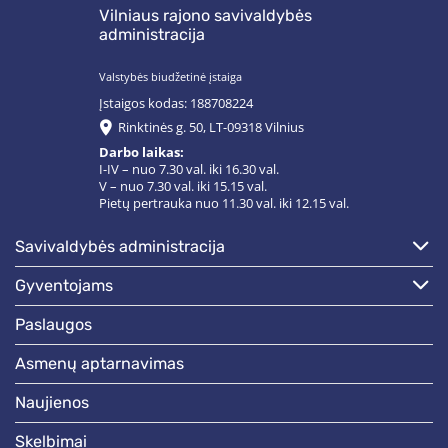
Vilniaus rajono savivaldybės
administracija
Valstybės biudžetinė įstaiga
Įstaigos kodas: 188708224
Rinktinės g. 50, LT-09318 Vilnius
Darbo laikas:
I-IV – nuo 7.30 val. iki 16.30 val.
V – nuo 7.30 val. iki 15.15 val.
Pietų pertrauka nuo 11.30 val. iki 12.15 val.
savivaldybės administracija
gyventojams
paslaugos
asmenų aptarnavimas
naujienos
skelbimai