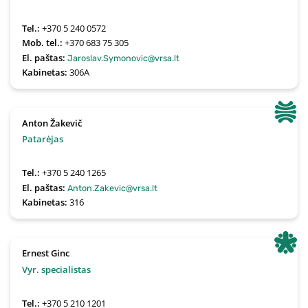
Tel.:
+370 5 240 0572
Mob. tel.:
+370 683 75 305
El. paštas:
Jaroslav.Symonovic@vrsa.lt
Kabinetas:
306A
Anton Žakevič
Patarėjas
Tel.:
+370 5 240 1265
El. paštas:
Anton.Zakevic@vrsa.lt
Kabinetas:
316
Ernest Ginc
Vyr. specialistas
Tel.:
+370 5 210 1201