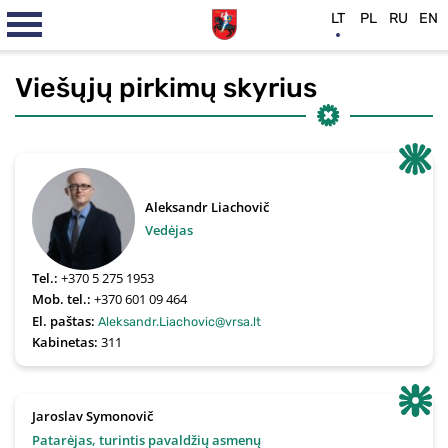
LT
PL
RU
EN
Viešųjų pirkimų skyrius
Aleksandr Liachovič
Vedėjas
Tel.:
+370 5 275 1953
Mob. tel.:
+370 601 09 464 
El. paštas:
Aleksandr.Liachovic@vrsa.lt
Kabinetas:
311
Jaroslav Symonovič
Patarėjas, turintis pavaldžių asmenų