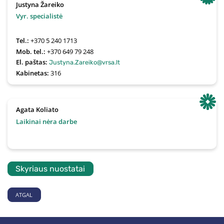
Justyna Žareiko
Vyr. specialistė
Tel.:
+370 5 240 1713
Mob. tel.:
+370 649 79 248
El. paštas:
Justyna.Zareiko@vrsa.lt
Kabinetas:
316
Agata Koliato
Laikinai nėra darbe
Skyriaus nuostatai
ATGAL