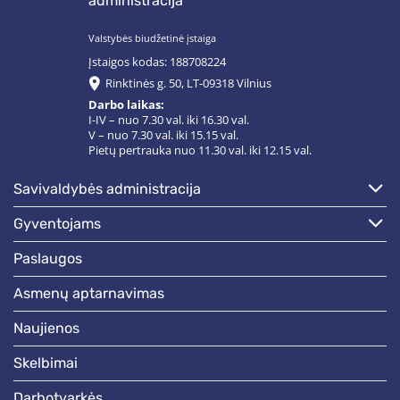
administracija
Valstybės biudžetinė įstaiga
Įstaigos kodas: 188708224
Rinktinės g. 50, LT-09318 Vilnius
Darbo laikas:
I-IV – nuo 7.30 val. iki 16.30 val.
V – nuo 7.30 val. iki 15.15 val.
Pietų pertrauka nuo 11.30 val. iki 12.15 val.
savivaldybės administracija
gyventojams
paslaugos
asmenų aptarnavimas
naujienos
skelbimai
darbotvarkės