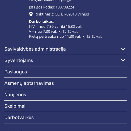
Įstaigos kodas: 188708224
Rinktinės g. 50, LT-09318 Vilnius
Darbo laikas:
I-IV – nuo 7.30 val. iki 16.30 val.
V – nuo 7.30 val. iki 15.15 val.
Pietų pertrauka nuo 11.30 val. iki 12.15 val.
savivaldybės administracija
gyventojams
paslaugos
asmenų aptarnavimas
naujienos
skelbimai
darbotvarkės